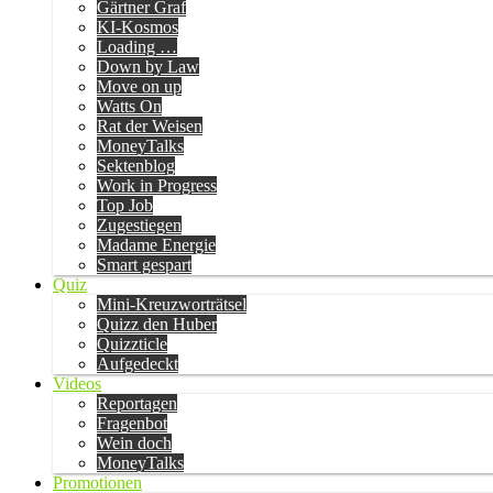
Gärtner Graf
KI-Kosmos
Loading …
Down by Law
Move on up
Watts On
Rat der Weisen
MoneyTalks
Sektenblog
Work in Progress
Top Job
Zugestiegen
Madame Energie
Smart gespart
Quiz
Mini-Kreuzworträtsel
Quizz den Huber
Quizzticle
Aufgedeckt
Videos
Reportagen
Fragenbot
Wein doch
MoneyTalks
Promotionen