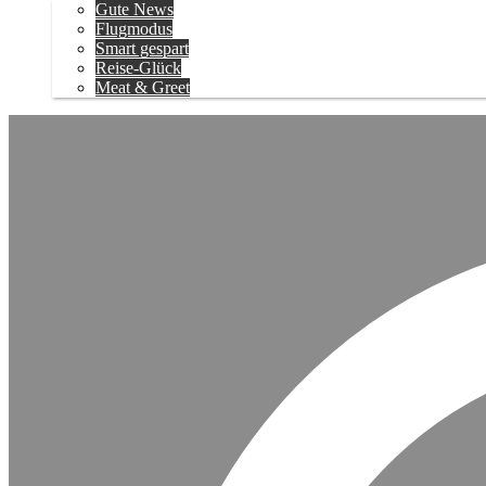
Gute News
Flugmodus
Smart gespart
Reise-Glück
Meat & Greet