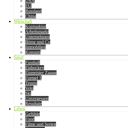
USA
EU
Russland
China
Wirtschaft
Konjunktur
Arbeitsmarkt
Unternehmen
Börse und Co
Immobilien
Konsum
Sport
Fussball
Eishockey
Eismeister Zaugg
Formel 1
Tennis
Velo
Ski
Unvergessen
Resultate
Leben
Gefühle
Food
Filme und Serien