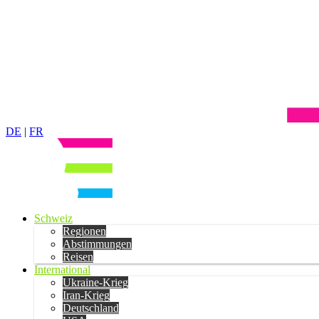
DE
|
FR
Schweiz
Regionen
Abstimmungen
Reisen
International
Ukraine-Krieg
Iran-Krieg
Deutschland