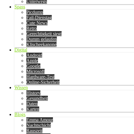
Unterwegs
Spass
Picdump
Fail-Dienstag
Cute News
Retro
Gerechtigkeit siegt
Dumm gelaufen
Klischeekanone
Digital
Android
Apple
Google
Microsoft
Hardware-Test
Online-Sicherheit
Wissen
History
Gesundheit
Daten
Karten
Blogs
Emma Amour
Nachtschicht
Rauszeit