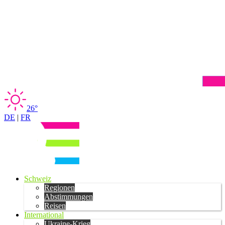
26°
DE
|
FR
Schweiz
Regionen
Abstimmungen
Reisen
International
Ukraine-Krieg