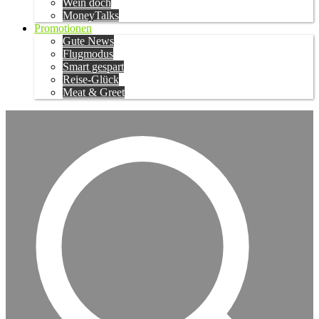
Wein doch
MoneyTalks
Promotionen
Gute News
Flugmodus
Smart gespart
Reise-Glück
Meat & Greet