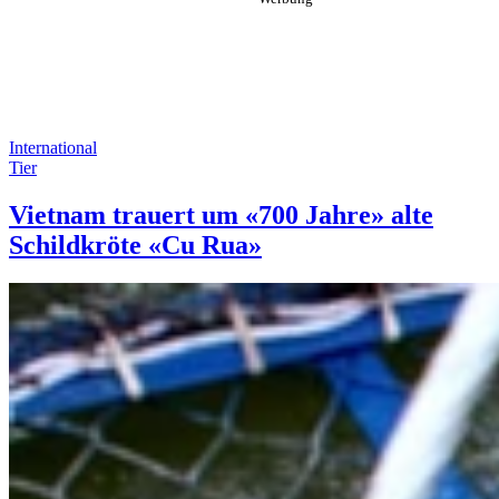
International
Tier
Vietnam trauert um «700 Jahre» alte
Schildkröte «Cu Rua»