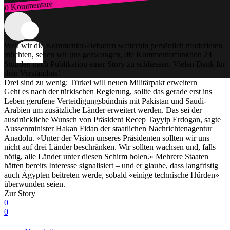
0 Kommentare
Zum Login
Weil wir die Kommentar-Debatten weiterhin persönlich moderieren
möchten, sehen wir uns gezwungen, die Kommentarfunktion 24
Stunden nach Publikation einer Story zu schliessen. Vielen Dank für
dein Verständnis!
Drei sind zu wenig: Türkei will neuen Militärpakt erweitern
Geht es nach der türkischen Regierung, sollte das gerade erst ins
Leben gerufene Verteidigungsbündnis mit Pakistan und Saudi-
Arabien um zusätzliche Länder erweitert werden. Das sei der
ausdrückliche Wunsch von Präsident Recep Tayyip Erdogan, sagte
Aussenminister Hakan Fidan der staatlichen Nachrichtenagentur
Anadolu. «Unter der Vision unseres Präsidenten sollten wir uns
nicht auf drei Länder beschränken. Wir sollten wachsen und, falls
nötig, alle Länder unter diesen Schirm holen.» Mehrere Staaten
hätten bereits Interesse signalisiert – und er glaube, dass langfristig
auch Ägypten beitreten werde, sobald «einige technische Hürden»
überwunden seien.
Zur Story
0
0