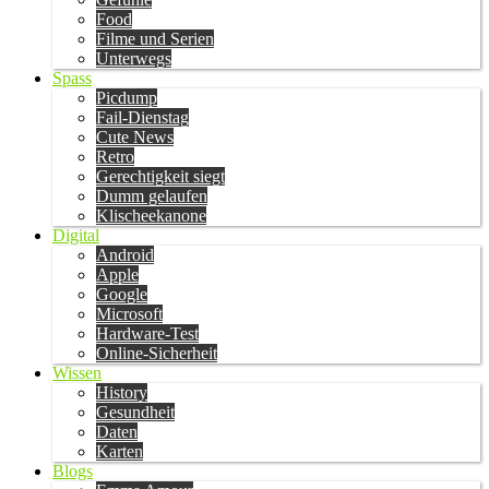
Food
Filme und Serien
Unterwegs
Spass
Picdump
Fail-Dienstag
Cute News
Retro
Gerechtigkeit siegt
Dumm gelaufen
Klischeekanone
Digital
Android
Apple
Google
Microsoft
Hardware-Test
Online-Sicherheit
Wissen
History
Gesundheit
Daten
Karten
Blogs