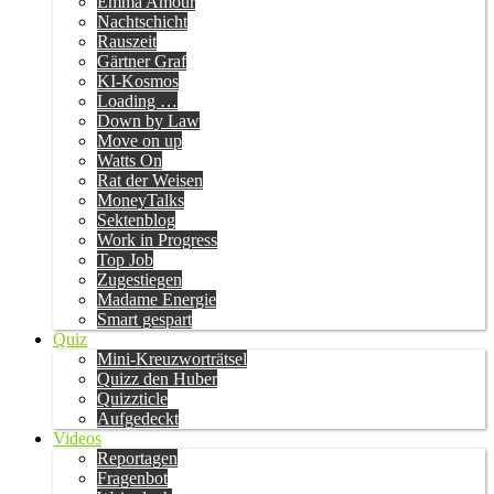
Emma Amour
Nachtschicht
Rauszeit
Gärtner Graf
KI-Kosmos
Loading …
Down by Law
Move on up
Watts On
Rat der Weisen
MoneyTalks
Sektenblog
Work in Progress
Top Job
Zugestiegen
Madame Energie
Smart gespart
Quiz
Mini-Kreuzworträtsel
Quizz den Huber
Quizzticle
Aufgedeckt
Videos
Reportagen
Fragenbot