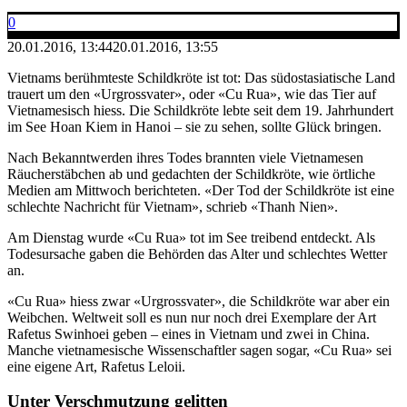
0
20.01.2016, 13:44
20.01.2016, 13:55
Vietnams berühmteste Schildkröte ist tot: Das südostasiatische Land
trauert um den «Urgrossvater», oder «Cu Rua», wie das Tier auf
Vietnamesisch hiess. Die Schildkröte lebte seit dem 19. Jahrhundert
im See Hoan Kiem in Hanoi – sie zu sehen, sollte Glück bringen.
Nach Bekanntwerden ihres Todes brannten viele Vietnamesen
Räucherstäbchen ab und gedachten der Schildkröte, wie örtliche
Medien am Mittwoch berichteten. «Der Tod der Schildkröte ist eine
schlechte Nachricht für Vietnam», schrieb «Thanh Nien».
Am Dienstag wurde «Cu Rua» tot im See treibend entdeckt. Als
Todesursache gaben die Behörden das Alter und schlechtes Wetter
an.
«Cu Rua» hiess zwar «Urgrossvater», die Schildkröte war aber ein
Weibchen. Weltweit soll es nun nur noch drei Exemplare der Art
Rafetus Swinhoei geben – eines in Vietnam und zwei in China.
Manche vietnamesische Wissenschaftler sagen sogar, «Cu Rua» sei
eine eigene Art, Rafetus Leloii.
Unter Verschmutzung gelitten