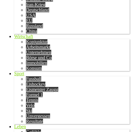
Iran-Krieg
Deutschland
USA
EU
Russland
China
Wirtschaft
Konjunktur
Arbeitsmarkt
Unternehmen
Börse und Co
Immobilien
Konsum
Sport
Fussball
Eishockey
Eismeister Zaugg
Formel 1
Tennis
Velo
Ski
Unvergessen
Resultate
Leben
Gefühle