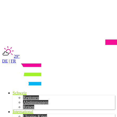
29°
DE
|
FR
Schweiz
Regionen
Abstimmungen
Reisen
International
Ukraine-Krieg