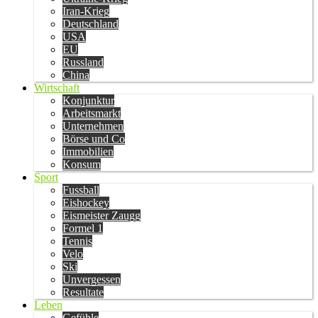
Iran-Krieg
Deutschland
USA
EU
Russland
China
Wirtschaft
Konjunktur
Arbeitsmarkt
Unternehmen
Börse und Co
Immobilien
Konsum
Sport
Fussball
Eishockey
Eismeister Zaugg
Formel 1
Tennis
Velo
Ski
Unvergessen
Resultate
Leben
Gefühle