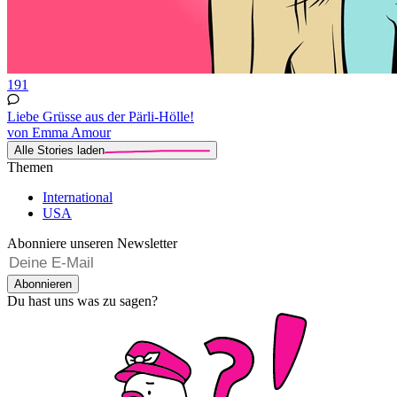
191
Liebe Grüsse aus der Pärli-Hölle!
von Emma Amour
Alle Stories laden
Themen
International
USA
Abonniere unseren Newsletter
Abonnieren
Du hast uns was zu sagen?