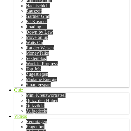
Emma Amour
Nachtschicht
Rauszeit
Gärtner Graf
KI-Kosmos
Loading …
Down by Law
Move on up
Watts On
Rat der Weisen
MoneyTalks
Sektenblog
Work in Progress
Top Job
Zugestiegen
Madame Energie
Smart gespart
Quiz
Mini-Kreuzworträtsel
Quizz den Huber
Quizzticle
Aufgedeckt
Videos
Reportagen
Fragenbot