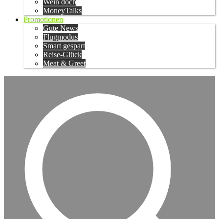
Wein doch
MoneyTalks
Promotionen
Gute News
Flugmodus
Smart gespart
Reise-Glück
Meat & Greet