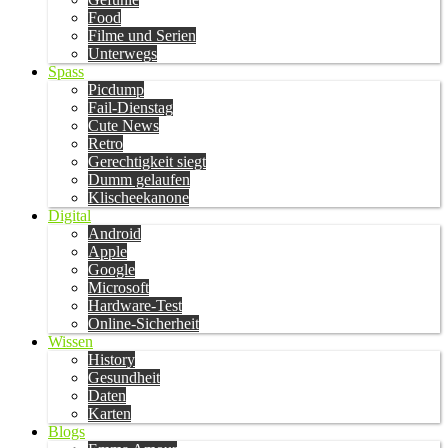
Food
Filme und Serien
Unterwegs
Spass
Picdump
Fail-Dienstag
Cute News
Retro
Gerechtigkeit siegt
Dumm gelaufen
Klischeekanone
Digital
Android
Apple
Google
Microsoft
Hardware-Test
Online-Sicherheit
Wissen
History
Gesundheit
Daten
Karten
Blogs