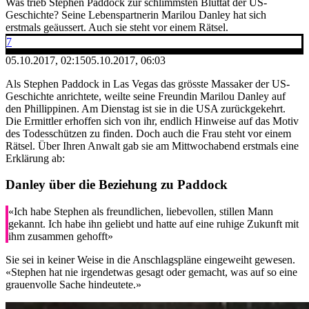
Was trieb Stephen Paddock zur schlimmsten Bluttat der US-
Geschichte? Seine Lebenspartnerin Marilou Danley hat sich
erstmals geäussert. Auch sie steht vor einem Rätsel.
7
05.10.2017, 02:15
05.10.2017, 06:03
Als Stephen Paddock in Las Vegas das grösste Massaker der US-
Geschichte anrichtete, weilte seine Freundin Marilou Danley auf
den Phillippinen. Am Dienstag ist sie in die USA zurückgekehrt.
Die Ermittler erhoffen sich von ihr, endlich Hinweise auf das Motiv
des Todesschützen zu finden. Doch auch die Frau steht vor einem
Rätsel. Über Ihren Anwalt gab sie am Mittwochabend erstmals eine
Erklärung ab:
Danley über die Beziehung zu Paddock
«Ich habe Stephen als freundlichen, liebevollen, stillen Mann
gekannt. Ich habe ihn geliebt und hatte auf eine ruhige Zukunft mit
ihm zusammen gehofft»
Sie sei in keiner Weise in die Anschlagspläne eingeweiht gewesen.
«Stephen hat nie irgendetwas gesagt oder gemacht, was auf so eine
grauenvolle Sache hindeutete.»