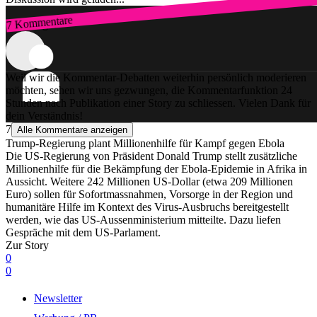
7 Kommentare
Zum Login
Weil wir die Kommentar-Debatten weiterhin persönlich moderieren
möchten, sehen wir uns gezwungen, die Kommentarfunktion 24
Stunden nach Publikation einer Story zu schliessen. Vielen Dank für
dein Verständnis!
7
Alle Kommentare anzeigen
Trump-Regierung plant Millionenhilfe für Kampf gegen Ebola
Die US-Regierung von Präsident Donald Trump stellt zusätzliche
Millionenhilfe für die Bekämpfung der Ebola-Epidemie in Afrika in
Aussicht. Weitere 242 Millionen US-Dollar (etwa 209 Millionen
Euro) sollen für Sofortmassnahmen, Vorsorge in der Region und
humanitäre Hilfe im Kontext des Virus-Ausbruchs bereitgestellt
werden, wie das US-Aussenministerium mitteilte. Dazu liefen
Gespräche mit dem US-Parlament.
Zur Story
0
0
Newsletter