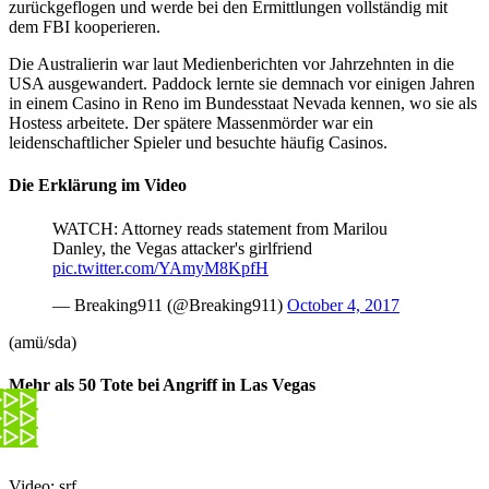
zurückgeflogen und werde bei den Ermittlungen vollständig mit
dem FBI kooperieren.
Die Australierin war laut Medienberichten vor Jahrzehnten in die
USA ausgewandert. Paddock lernte sie demnach vor einigen Jahren
in einem Casino in Reno im Bundesstaat Nevada kennen, wo sie als
Hostess arbeitete. Der spätere Massenmörder war ein
leidenschaftlicher Spieler und besuchte häufig Casinos.
Die Erklärung im Video
WATCH: Attorney reads statement from Marilou
Danley, the Vegas attacker's girlfriend
pic.twitter.com/YAmyM8KpfH
— Breaking911 (@Breaking911)
October 4, 2017
(amü/sda)
Mehr als 50 Tote bei Angriff in Las Vegas
Video: srf