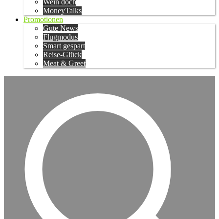
Wein doch
MoneyTalks
Promotionen
Gute News
Flugmodus
Smart gespart
Reise-Glück
Meat & Greet