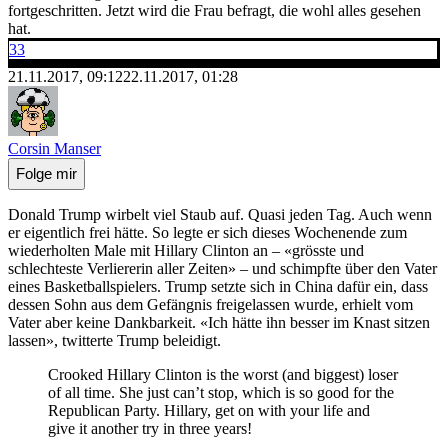
fortgeschritten. Jetzt wird die Frau befragt, die wohl alles gesehen
hat.
33
21.11.2017, 09:12
22.11.2017, 01:28
Corsin Manser
Folge mir
Donald Trump wirbelt viel Staub auf. Quasi jeden Tag. Auch wenn
er eigentlich frei hätte. So legte er sich dieses Wochenende zum
wiederholten Male mit Hillary Clinton an – «grösste und
schlechteste Verliererin aller Zeiten» – und schimpfte über den Vater
eines Basketballspielers. Trump setzte sich in China dafür ein, dass
dessen Sohn aus dem Gefängnis freigelassen wurde, erhielt vom
Vater aber keine Dankbarkeit. «Ich hätte ihn besser im Knast sitzen
lassen», twitterte Trump beleidigt.
Crooked Hillary Clinton is the worst (and biggest) loser
of all time. She just can’t stop, which is so good for the
Republican Party. Hillary, get on with your life and
give it another try in three years!