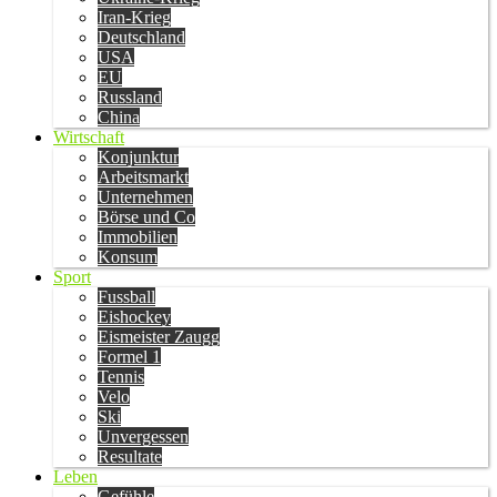
Iran-Krieg
Deutschland
USA
EU
Russland
China
Wirtschaft
Konjunktur
Arbeitsmarkt
Unternehmen
Börse und Co
Immobilien
Konsum
Sport
Fussball
Eishockey
Eismeister Zaugg
Formel 1
Tennis
Velo
Ski
Unvergessen
Resultate
Leben
Gefühle