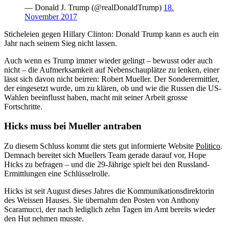
— Donald J. Trump (@realDonaldTrump)
18.
November 2017
Sticheleien gegen Hillary Clinton: Donald Trump kann es auch ein
Jahr nach seinem Sieg nicht lassen.
Auch wenn es Trump immer wieder gelingt – bewusst oder auch
nicht – die Aufmerksamkeit auf Nebenschauplätze zu lenken, einer
lässt sich davon nicht beirren: Robert Mueller. Der Sonderermittler,
der eingesetzt wurde, um zu klären, ob und wie die Russen die US-
Wahlen beeinflusst haben, macht mit seiner Arbeit grosse
Fortschritte.
Hicks muss bei Mueller antraben
Zu diesem Schluss kommt die stets gut informierte Website
Politico
.
Demnach bereitet sich Muellers Team gerade darauf vor, Hope
Hicks zu befragen – und die 29-Jährige spielt bei den Russland-
Ermittlungen eine Schlüsselrolle.
Hicks ist seit August dieses Jahres die Kommunikationsdirektorin
des Weissen Hauses. Sie übernahm den Posten von Anthony
Scaramucci, der nach lediglich zehn Tagen im Amt bereits wieder
den Hut nehmen musste.