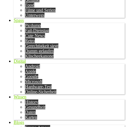
Food
Filme und Serien
Unterwegs
Spass
Picdump
Fail-Dienstag
Cute News
Retro
Gerechtigkeit siegt
Dumm gelaufen
Klischeekanone
Digital
Android
Apple
Google
Microsoft
Hardware-Test
Online-Sicherheit
Wissen
History
Gesundheit
Daten
Karten
Blogs