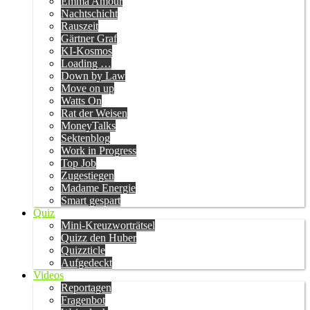
Emma Amour
Nachtschicht
Rauszeit
Gärtner Graf
KI-Kosmos
Loading …
Down by Law
Move on up
Watts On
Rat der Weisen
MoneyTalks
Sektenblog
Work in Progress
Top Job
Zugestiegen
Madame Energie
Smart gespart
Quiz
Mini-Kreuzworträtsel
Quizz den Huber
Quizzticle
Aufgedeckt
Videos
Reportagen
Fragenbot