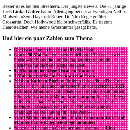
Besser ist es bei den Streamern. Der jüngste Beweis: Die 71-jährige
Lesli Linka Glatter
hat im Alleingang bei der aufwendigen Netflix-
Miniserie «Zero Day» mit Robert De Niro Regie geführt.
Grossartig. Doch Hollywood bleibt schwerfällig. Es ist zum
Haarölseichen, wie meine Grossmutter gesagt hätte.
Und hier ein paar Zahlen zum Thema
Die Oscars fanden heuer
zum 97. Mal
statt.
Ganze 98 Mal
(bei der ersten Verleihung 1929 gab's zwei
Preise – für Komödie und Drama) wurden schon die
Statuetten für die beste Regie vergeben.
95 Mal ging der Regie-Oscar an Männer.
3 Mal ging der Regie-Oscar an eine Frau.
2010 an Kathryn Bigelow
für ihren Kriegsfilm «The Hurt
Locker». Er wurde auch als bester Film ausgezeichnet.
2021
an Chloé Zhao
für «Nomadland», der ebenfalls zum besten
Film gekürt wurde.
2022 an Jane Campion
für «The Power
of the Dog». Jane Campion ist die erste Regisseurin, die
bereits zwei Oscars erhalten hat, 1995 gewann sie die
Drehbuch-Auszeichnung für «The Piano».
Von 1929 bis heute wurden 10 Mal Frauen und 247 Mal
Männer in der Kategorie Regie nominiert.
Neben den bekannten Gewinnerinnen waren das:
Lina