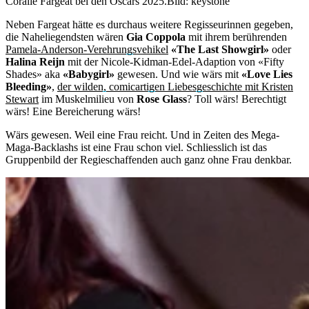
Coralie Fargeat bei den Oscars 2025.
Bild: keystone
Neben Fargeat hätte es durchaus weitere Regisseurinnen gegeben,
die Naheliegendsten wären
Gia Coppola
mit ihrem berührenden
Pamela-Anderson-Verehrungsvehikel
«The Last Showgirl»
oder
Halina Reijn
mit der Nicole-Kidman-Edel-Adaption von «Fifty
Shades» aka
«Babygirl»
gewesen. Und wie wärs mit
«Love Lies
Bleeding»
,
der wilden, comicartigen Liebesgeschichte mit Kristen
Stewart
im Muskelmilieu von
Rose Glass
? Toll wärs! Berechtigt
wärs! Eine Bereicherung wärs!
Wärs gewesen. Weil eine Frau reicht. Und in Zeiten des Mega-
Maga-Backlashs ist eine Frau schon viel. Schliesslich ist das
Gruppenbild der Regieschaffenden auch ganz ohne Frau denkbar.