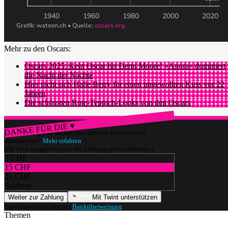
Mehr zu den Oscars:
Oscars 2025: Kein Oscar für Demi Moore! «Anora» dominiert
die Nacht der Nächte
Hier rächt sich Halle Berry für einen ungewollten Kuss vor 22
Jahren
Die schönsten Rote-Teppich-Looks von den Oscars
DANKE FÜR DIE ♥
Würdest du gerne watson und unseren Journalismus
unterstützen?
Mehr erfahren
(Du wirst umgeleitet, um die Zahlung abzuschliessen.)
5 CHF
15 CHF
25 CHF
Anderer
Weiter zur Zahlung
Mit Twint unterstützen
Oder unterstütze uns per
Banküberweisung
.
Themen