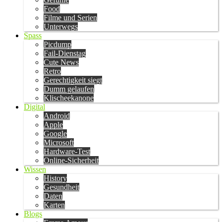
Food
Filme und Serien
Unterwegs
Spass
Picdump
Fail-Dienstag
Cute News
Retro
Gerechtigkeit siegt
Dumm gelaufen
Klischeekanone
Digital
Android
Apple
Google
Microsoft
Hardware-Test
Online-Sicherheit
Wissen
History
Gesundheit
Daten
Karten
Blogs