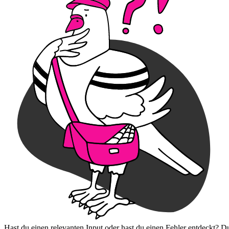
Hast du einen relevanten Input oder hast du einen Fehler entdeckt? D