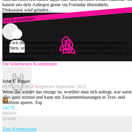
kannst uns dein Anliegen gerne via Formular übermitteln.
Diskussion wird geladen...
164 Kommentare
Zum Login
Weil wir die Kommentar-Debatten weiterhin persönlich moderieren
möchten, sehen wir uns gezwungen, die Kommentarfunktion 24
Stunden nach Publikation einer Story zu schliessen. Vielen Dank für
dein Verständnis!
Die beliebtesten Kommentare
John T. Ripper
03.03.2025 06:47
registriert September 2022
Wenn das wieder das einzige ist, worüber man sich aufregt, war sonst
alles ganz normal und kann mir Zusammenfassungen in Text- und
Bildform sparen. Top
242
79
Melden
Zum Kommentar