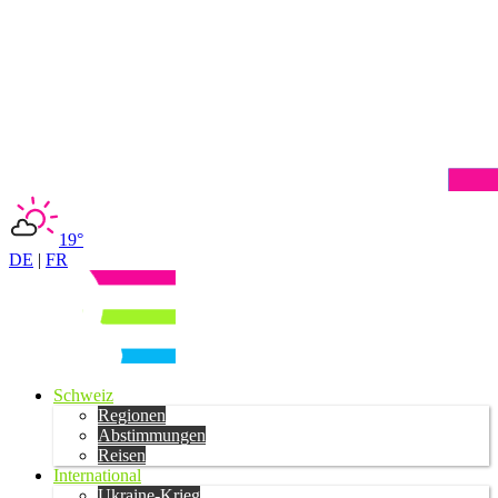
19°
DE
|
FR
Schweiz
Regionen
Abstimmungen
Reisen
International
Ukraine-Krieg