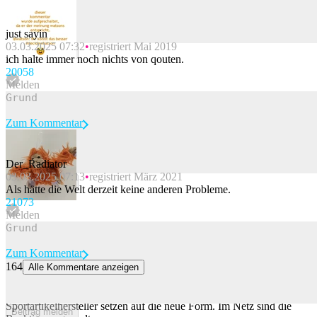
just sayin
03.03.2025 07:32
registriert Mai 2019
Beitrag melden
ich halte immer noch nichts von qouten.
200
58
Melden
Zum Kommentar
Der_Radiator
03.03.2025 07:13
registriert März 2021
Beitrag melden
Als hätte die Welt derzeit keine anderen Probleme.
210
73
Melden
Zum Kommentar
164
Alle Kommentare anzeigen
Eckige Sneaker von Adidas und Nike spalten das Netz
Nikes Air Force 1 werden jetzt eckig und auch andere
Sportartikelhersteller setzen auf die neue Form. Im Netz sind die
Beitrag melden