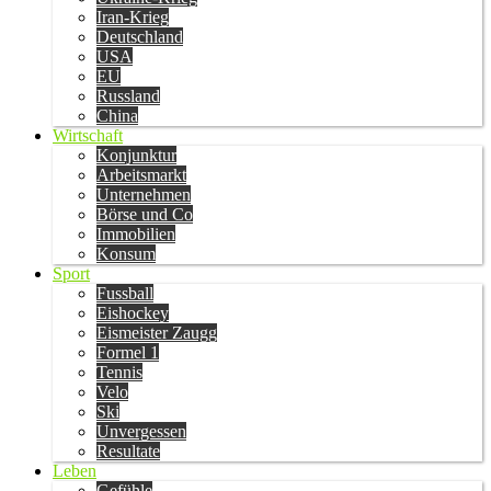
Iran-Krieg
Deutschland
USA
EU
Russland
China
Wirtschaft
Konjunktur
Arbeitsmarkt
Unternehmen
Börse und Co
Immobilien
Konsum
Sport
Fussball
Eishockey
Eismeister Zaugg
Formel 1
Tennis
Velo
Ski
Unvergessen
Resultate
Leben
Gefühle