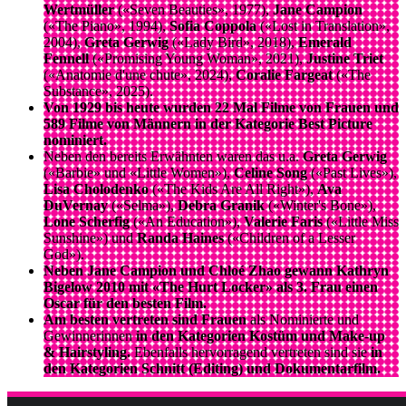
Wertmüller
(«Seven Beauties», 1977),
Jane Campion
(«The Piano», 1994),
Sofia Coppola
(«Lost in Translation»,
2004),
Greta Gerwig
(«Lady Bird», 2018),
Emerald
Fennell
(«Promising Young Woman», 2021),
Justine Triet
(«Anatomie d'une chute», 2024),
Coralie Fargeat
(«The
Substance», 2025).
Von 1929 bis heute wurden 22 Mal Filme von Frauen und
589 Filme von Männern in der Kategorie Best Picture
nominiert.
Neben den bereits Erwähnten waren das u.a.
Greta Gerwig
(«Barbie» und «Little Women»),
Celine Song
(«Past Lives»),
Lisa Cholodenko
(«The Kids Are All Right»),
Ava
DuVernay
(«Selma»),
Debra Granik
(«Winter's Bone»),
Lone Scherfig
(«An Education»),
Valerie Faris
(«Little Miss
Sunshine») und
Randa Haines
(«Children of a Lesser
God»).
Neben Jane Campion und Chloé Zhao gewann Kathryn
Bigelow 2010 mit «The Hurt Locker» als 3. Frau einen
Oscar für den besten Film.
Am besten vertreten sind Frauen
als Nominierte und
Gewinnerinnen
in den Kategorien Kostüm und Make-up
& Hairstyling.
Ebenfalls hervorragend vertreten sind sie
in
den Kategorien Schnitt (Editing) und Dokumentarfilm.