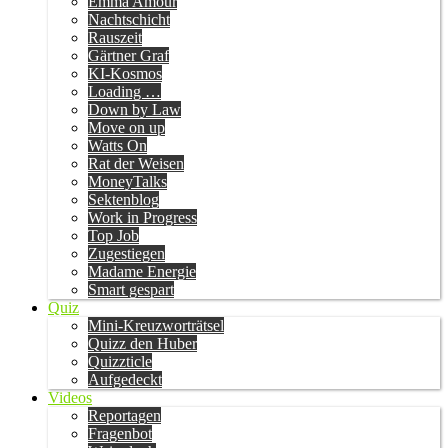
Emma Amour
Nachtschicht
Rauszeit
Gärtner Graf
KI-Kosmos
Loading …
Down by Law
Move on up
Watts On
Rat der Weisen
MoneyTalks
Sektenblog
Work in Progress
Top Job
Zugestiegen
Madame Energie
Smart gespart
Quiz
Mini-Kreuzworträtsel
Quizz den Huber
Quizzticle
Aufgedeckt
Videos
Reportagen
Fragenbot