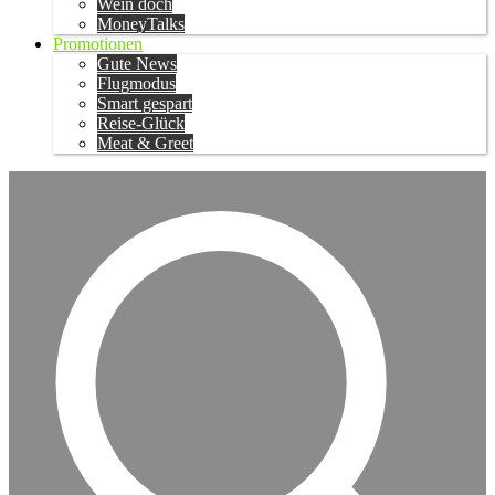
Wein doch
MoneyTalks
Promotionen
Gute News
Flugmodus
Smart gespart
Reise-Glück
Meat & Greet