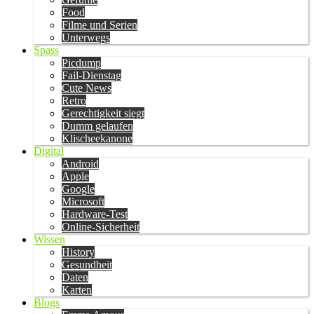
Food
Filme und Serien
Unterwegs
Spass
Picdump
Fail-Dienstag
Cute News
Retro
Gerechtigkeit siegt
Dumm gelaufen
Klischeekanone
Digital
Android
Apple
Google
Microsoft
Hardware-Test
Online-Sicherheit
Wissen
History
Gesundheit
Daten
Karten
Blogs