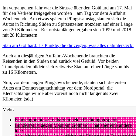
Im vergangenen Jahr war die Strasse über den Gotthard am 17. Mai
für den Verkehr freigegeben worden – am Tag vor dem Auffahrt-
Wochenende. Am etwas späteren Pfingstsamstag stauten sich die
Autos in Richtung Süden zu Spitzenzeiten trotzdem auf einer Länge
von 20 Kilometern. Rekordstaulängen ergaben sich 1999 und 2018
mit 28 Kilometern.
Stau am Gotthard: 17 Punkte, die dir zeigen, was alles dahintersteckt
Auch am diesjährigen Auffahrt-Wochenende brauchten die
Reisenden in den Süden und zurück viel Geduld. Vor beiden
Tunnelportalen bildete sich zeitweise Stau auf einer Länge von bis
zu 16 Kilometern.
Nun, vor dem langen Pfingstwochenende, stauten sich die ersten
Autos am Donnerstagnachmittag vor dem Nordportal, die
Blechschlange wurde aber vorerst noch nicht länger als zwei
Kilometer. (sda)
Mehr:
Fahrzeugbrand – Gotthard in beide Richtung gesperrt
Bundesrat ist gegen Maut am Gotthard – hat aber eine andere
Idee