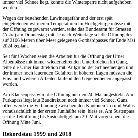
immer viel Schnee liegt, konnte die Wintersperre nicht aufgehoben
werden.
Wegen der bestehenden Lawinengefahr und der erst spät
eingetretenen wärmeren Temperaturen im Hochgebirge müsse mit
der Öffnung zugewartet werden, teilte das Bundesamt für Strassen
(Astra) am Donnerstag mit. Je nach Wetterlage sei die Öffnung des
auf 2106 Metern über Meer gelegenen Gotthardpasses für Ende Mai
2024 geplant.
Seit fünf Wochen seien die Arbeiten für die Öffnung der Urner
Alpenpässe mit immer wiederkehrenden Unterbrüchen im Gang,
teilte die Urner Baudirektion mit. Aufgrund der Schneemengen und
der immer noch lauernden Gefahren in höheren Lagen müssten die
Fräs- und weiteren Arbeiten laufend den Gegebenheiten angepasst
werden.
Am Klausenpass wird die Öffnung auf den 24. Mai angestrebt. Am
Furkapass liegt laut Baudirektion noch immer viel Schnee. Ganz
offen werde die Verbindung zwischen den Kantonen Uri und Wallis
voraussichtlich in der ersten Junihälfte sein, hiess es. Am Sustenpass
sei die Teilöffnung bis Sustenbrüggli am 29. Mai vorgesehen, die
Öffnung Mitte Juni.
Rekordstau 1999 und 2018