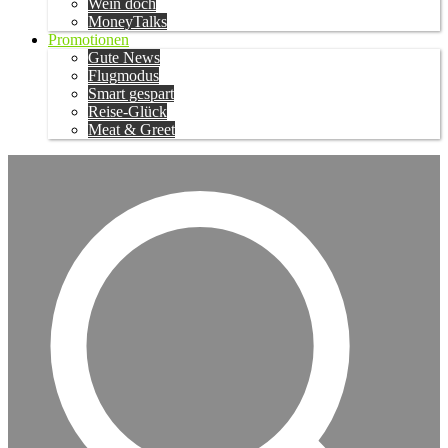
Wein doch
MoneyTalks
Promotionen
Gute News
Flugmodus
Smart gespart
Reise-Glück
Meat & Greet