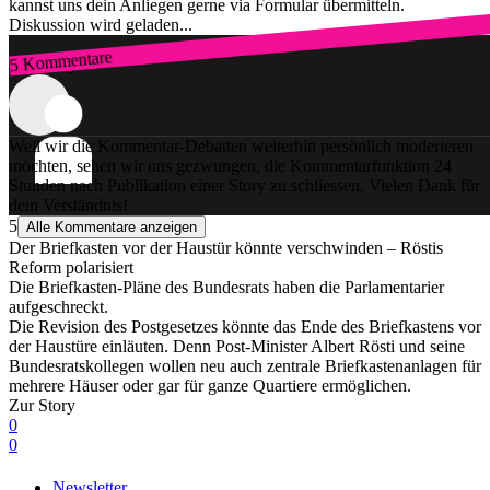
kannst uns dein Anliegen gerne via Formular übermitteln.
Diskussion wird geladen...
5 Kommentare
Zum Login
Weil wir die Kommentar-Debatten weiterhin persönlich moderieren
möchten, sehen wir uns gezwungen, die Kommentarfunktion 24
Stunden nach Publikation einer Story zu schliessen. Vielen Dank für
dein Verständnis!
5
Alle Kommentare anzeigen
Der Briefkasten vor der Haustür könnte verschwinden – Röstis
Reform polarisiert
Die Briefkasten-Pläne des Bundesrats haben die Parlamentarier
aufgeschreckt.
Die Revision des Postgesetzes könnte das Ende des Briefkastens vor
der Haustüre einläuten. Denn Post-Minister Albert Rösti und seine
Bundesratskollegen wollen neu auch zentrale Briefkastenanlagen für
mehrere Häuser oder gar für ganze Quartiere ermöglichen.
Zur Story
0
0
Newsletter