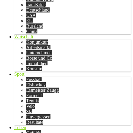
Iran-Krieg
Deutschland
USA
EU
Russland
China
Wirtschaft
Konjunktur
Arbeitsmarkt
Unternehmen
Börse und Co
Immobilien
Konsum
Sport
Fussball
Eishockey
Eismeister Zaugg
Formel 1
Tennis
Velo
Ski
Unvergessen
Resultate
Leben
Gefühle