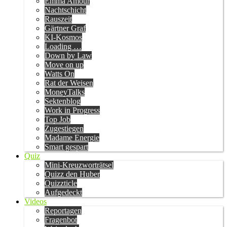
Emma Amour
Nachtschicht
Rauszeit
Gärtner Graf
KI-Kosmos
Loading …
Down by Law
Move on up
Watts On
Rat der Weisen
MoneyTalks
Sektenblog
Work in Progress
Top Job
Zugestiegen
Madame Energie
Smart gespart
Quiz
Mini-Kreuzworträtsel
Quizz den Huber
Quizzticle
Aufgedeckt
Videos
Reportagen
Fragenbot