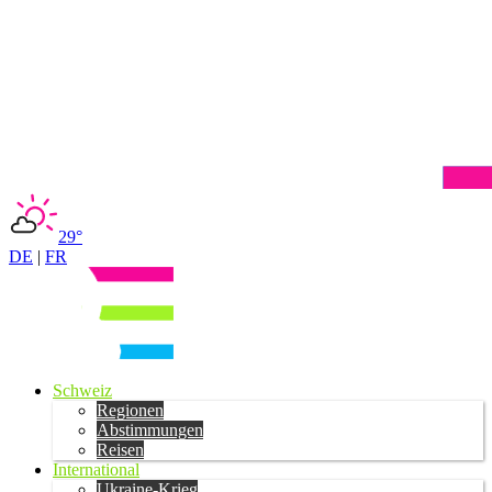
29°
DE
|
FR
Schweiz
Regionen
Abstimmungen
Reisen
International
Ukraine-Krieg