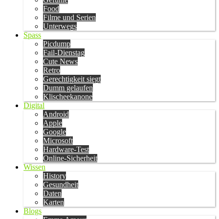
Food
Filme und Serien
Unterwegs
Spass
Picdump
Fail-Dienstag
Cute News
Retro
Gerechtigkeit siegt
Dumm gelaufen
Klischeekanone
Digital
Android
Apple
Google
Microsoft
Hardware-Test
Online-Sicherheit
Wissen
History
Gesundheit
Daten
Karten
Blogs