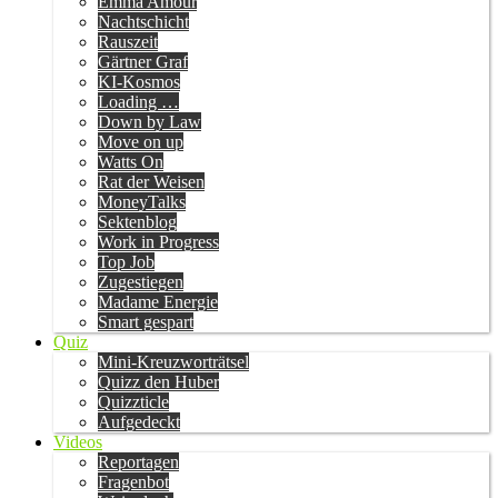
Emma Amour
Nachtschicht
Rauszeit
Gärtner Graf
KI-Kosmos
Loading …
Down by Law
Move on up
Watts On
Rat der Weisen
MoneyTalks
Sektenblog
Work in Progress
Top Job
Zugestiegen
Madame Energie
Smart gespart
Quiz
Mini-Kreuzworträtsel
Quizz den Huber
Quizzticle
Aufgedeckt
Videos
Reportagen
Fragenbot