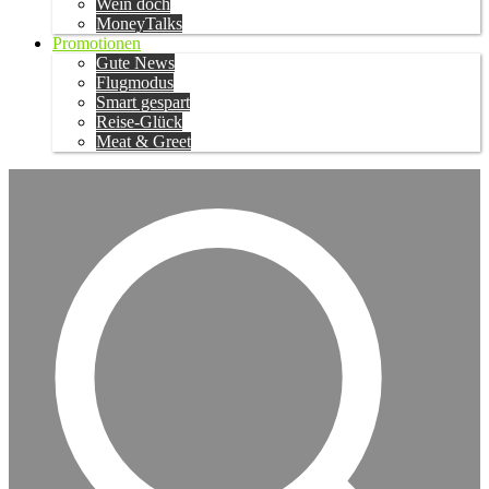
Wein doch
MoneyTalks
Promotionen
Gute News
Flugmodus
Smart gespart
Reise-Glück
Meat & Greet