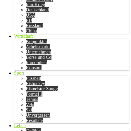
Iran-Krieg
Deutschland
USA
EU
Russland
China
Wirtschaft
Konjunktur
Arbeitsmarkt
Unternehmen
Börse und Co
Immobilien
Konsum
Sport
Fussball
Eishockey
Eismeister Zaugg
Formel 1
Tennis
Velo
Ski
Unvergessen
Resultate
Leben
Gefühle