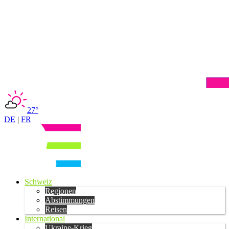
27°
DE
|
FR
Schweiz
Regionen
Abstimmungen
Reisen
International
Ukraine-Krieg