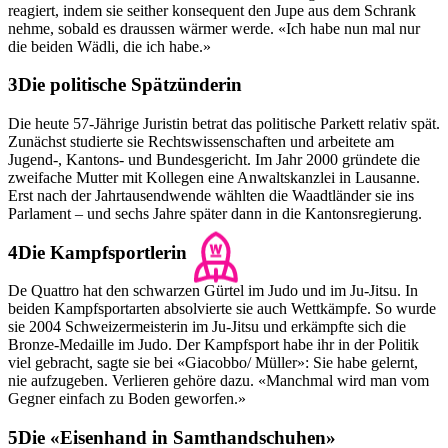
reagiert, indem sie seither konsequent den Jupe aus dem Schrank
nehme, sobald es draussen wärmer werde. «Ich habe nun mal nur
die beiden Wädli, die ich habe.»
Die politische Spätzünderin
Die heute 57-Jährige Juristin betrat das politische Parkett relativ spät.
Zunächst studierte sie Rechtswissenschaften und arbeitete am
Jugend-, Kantons- und Bundesgericht. Im Jahr 2000 gründete die
zweifache Mutter mit Kollegen eine Anwaltskanzlei in Lausanne.
Erst nach der Jahrtausendwende wählten die Waadtländer sie ins
Parlament – und sechs Jahre später dann in die Kantonsregierung.
Die Kampfsportlerin
De Quattro hat den schwarzen Gürtel im Judo und im Ju-Jitsu. In
beiden Kampfsportarten absolvierte sie auch Wettkämpfe. So wurde
sie 2004 Schweizermeisterin im Ju-Jitsu und erkämpfte sich die
Bronze-Medaille im Judo. Der Kampfsport habe ihr in der Politik
viel gebracht, sagte sie bei «Giacobbo/ Müller»: Sie habe gelernt,
nie aufzugeben. Verlieren gehöre dazu. «Manchmal wird man vom
Gegner einfach zu Boden geworfen.»
Die «Eisenhand in Samthandschuhen»