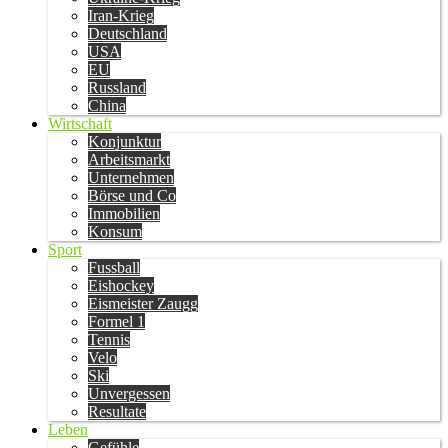
Iran-Krieg
Deutschland
USA
EU
Russland
China
Wirtschaft
Konjunktur
Arbeitsmarkt
Unternehmen
Börse und Co
Immobilien
Konsum
Sport
Fussball
Eishockey
Eismeister Zaugg
Formel 1
Tennis
Velo
Ski
Unvergessen
Resultate
Leben
Gefühle