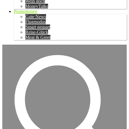
Wein doch
MoneyTalks
Promotionen
Gute News
Flugmodus
Smart gespart
Reise-Glück
Meat & Greet