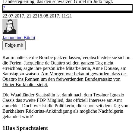
Landesregierung, das den schwarzen Gürtel im Judo trägt.
7
22.07.2017, 21:22
15.08.2017, 11:21
Jacqueline Büchi
Folge mir
Kaum hatte sie die Bombe platzen lassen, verabschiedete sie sich in
die Ferien. Jacqueline de Quattro sei den ganzen Tag nicht
erreichbar, sagte ihre persönliche Mitarbeiterin, Anne Dousse, am
Samstag zu watson.
Am Morgen war bekannt geworden, dass de
Quattro ins Rennen um den freiwerdenden Bundesratssitz von
Didier Burkhalter steigt.
Die Waadtländer Staatsrätin ist damit nach dem Tessiner Ignazio
Cassis das zweite FDP-Mitglied, das offiziell Interesse am Amt
anmeldet. Doch wer ist die Politikerin, die schon seit dem Tag von
Burkhalters Rücktritts-Ankündigung als mögliche Nachfolgerin
gehandelt wird?
Das Sprachtalent