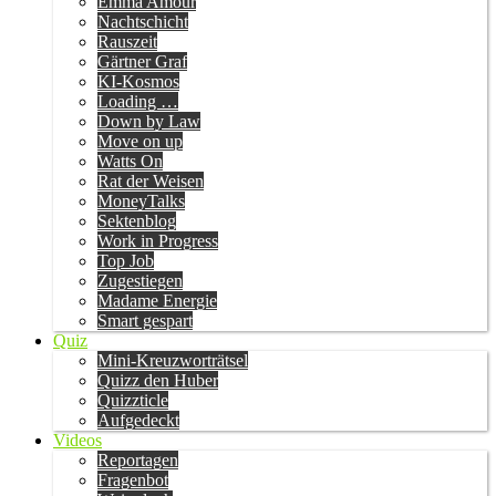
Emma Amour
Nachtschicht
Rauszeit
Gärtner Graf
KI-Kosmos
Loading …
Down by Law
Move on up
Watts On
Rat der Weisen
MoneyTalks
Sektenblog
Work in Progress
Top Job
Zugestiegen
Madame Energie
Smart gespart
Quiz
Mini-Kreuzworträtsel
Quizz den Huber
Quizzticle
Aufgedeckt
Videos
Reportagen
Fragenbot