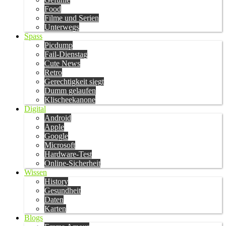
Food
Filme und Serien
Unterwegs
Spass
Picdump
Fail-Dienstag
Cute News
Retro
Gerechtigkeit siegt
Dumm gelaufen
Klischeekanone
Digital
Android
Apple
Google
Microsoft
Hardware-Test
Online-Sicherheit
Wissen
History
Gesundheit
Daten
Karten
Blogs