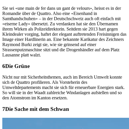
Sie sei «une main de fer dans un gant de velours», heisst es in der
Romandie über de Quattro. Also eine «Eisenhand in
Samthandschuhen» – in der Deutschschweiz auch oft einfach mit
«eiserne Lady» übersetzt. Zu verdanken hat sie den Übernamen
ihrem Wirken als Polizeidirektorin. Seitdem sie 2013 hart gegen
Kleindealer vorging, haftet der elegant auftretenden Freisinnigen das
Image einer Hardlinerin an. Eine bekannte Karikatur des Zeichners
Raymond Burki zeigt sie, wie sie grinsend auf einer
Strassenputzmaschine sitzt und die Drogenhändler auf dem Platz
Lausanne platt walzt.
Die Grüne
Nicht nur mit Sicherheitsthemen, auch im Bereich Umwelt konnte
sich de Quattro profilieren. Als Vorsteherin des
Umweltdepartements macht sie sich für erneuerbare Energien stark.
So will sie in der Waadt zahlreiche Windanlagen aufstellen und so
den Atomstrom im Kanton ersetzen.
Die Sache mit dem Schwan