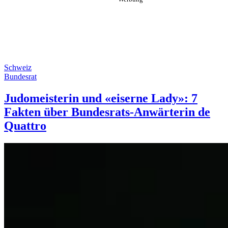
Schweiz
Bundesrat
Judomeisterin und «eiserne Lady»: 7
Fakten über Bundesrats-Anwärterin de
Quattro