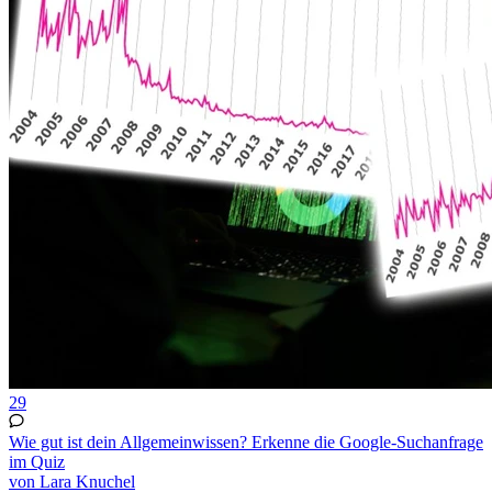
29
Wie gut ist dein Allgemeinwissen? Erkenne die Google-Suchanfrage
im Quiz
von Lara Knuchel