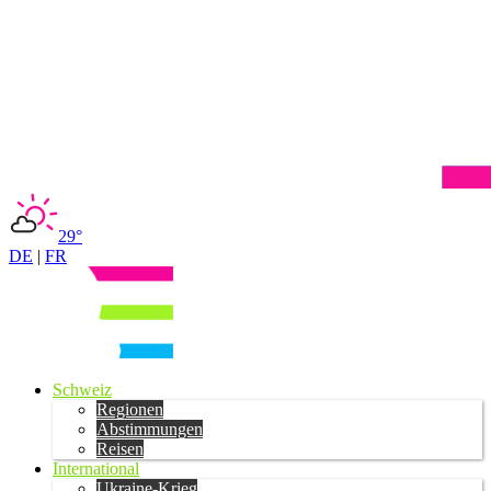
29°
DE
|
FR
Schweiz
Regionen
Abstimmungen
Reisen
International
Ukraine-Krieg