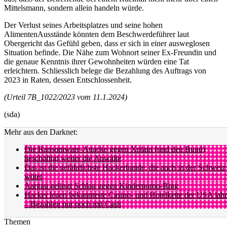
Mittelsmann, sondern allein handeln würde.
Der Verlust seines Arbeitsplatzes und seine hohen
AlimentenAusstände könnten dem Beschwerdeführer laut
Obergericht das Gefühl geben, dass er sich in einer ausweglosen
Situation befinde. Die Nähe zum Wohnort seiner Ex-Freundin und
die genaue Kenntnis ihrer Gewohnheiten würden eine Tat
erleichtern. Schliesslich belege die Bezahlung des Auftrags von
2023 in Raten, dessen Entschlossenheit.
(Urteil 7B_1022/2023 vom 11.1.2024)
(sda)
Mehr aus den Darknet:
Die Ransomware-Attacke gegen Xplain (und den Bund)
beschäftigt weiter die Anwälte
Das ist die gefährlichste Hackerbande, die auch in der Schweiz
wütet
Aargau gelingt Schlag gegen Kinderporno-Ring
Hacker legen bekannteste Casino- und Hotelkette der USA la
– Bezahlen nur noch mit Cash
Themen