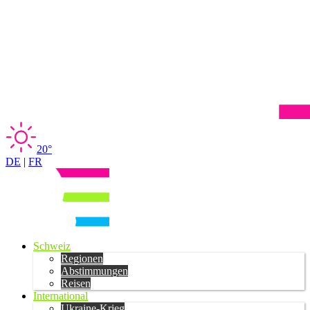
20°
DE
|
FR
Schweiz
Regionen
Abstimmungen
Reisen
International
Ukraine-Krieg