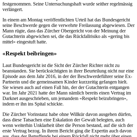
festgenommen. Seine Untersuchungshaft wurde seither regelmässig
verlängert.
In einem am Montag veröffentlichten Urteil hat das Bundesgericht
seine Beschwerde gegen die verwehrte Freilassung abgewiesen. Der
Mann rügte, dass das Zürcher Obergericht von der Meinung der
Gutachterin abgewichen sei, die das Rückfallrisiko als «gering bis
mittel» eingestuft hatte.
«Respekt beibringen»
Laut Bundesgericht ist die Sicht der Zürcher Richter nicht zu
beanstanden. Sie berücksichtigten in ihrer Beurteilung nicht nur eine
Episode aus dem Jahr 2016, in der der Beschwerdeführer seine Ex-
Partnerin und die gemeinsamen Kinder kurzzeitig gefangen hielt.
Sie wiesen auch auf einen Fall hin, der der Gutachterin entgangen
war. Im Jahr 2021 hatte der Mann nämlich bereits einen Vertrag im
Darknet ausgeschrieben, um jemandem «Respekt beizubringen»,
indem er ihn ins Spital schickte.
Die Zürcher Vorinstanz habe ohne Willkür davon ausgehen dürfen,
dass diese Tatsachen eine Eskalation der Gewalt belegten, auch
wenn weiterhin Unklarheit über die Person bestand, auf die sich der
erste Vertrag bezog. In ihrem Bericht ging die Expertin auch davon
aus, dass der Betreffende bei einem Rückfall nicht mehr über einen