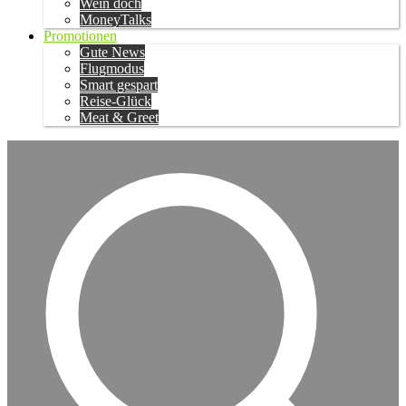
Wein doch
MoneyTalks
Promotionen
Gute News
Flugmodus
Smart gespart
Reise-Glück
Meat & Greet