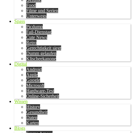
Food
Filme und Serien
Unterwegs
Spass
Picdump
Fail-Dienstag
Cute News
Retro
Gerechtigkeit siegt
Dumm gelaufen
Klischeekanone
Digital
Android
Apple
Google
Microsoft
Hardware-Test
Online-Sicherheit
Wissen
History
Gesundheit
Daten
Karten
Blogs