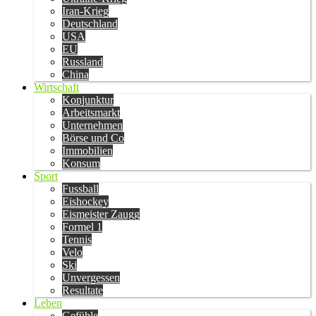
Iran-Krieg
Deutschland
USA
EU
Russland
China
Wirtschaft
Konjunktur
Arbeitsmarkt
Unternehmen
Börse und Co
Immobilien
Konsum
Sport
Fussball
Eishockey
Eismeister Zaugg
Formel 1
Tennis
Velo
Ski
Unvergessen
Resultate
Leben
Gefühle