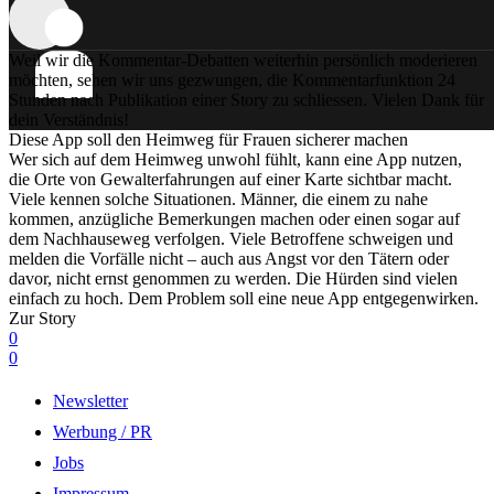
Weil wir die Kommentar-Debatten weiterhin persönlich moderieren
möchten, sehen wir uns gezwungen, die Kommentarfunktion 24
Stunden nach Publikation einer Story zu schliessen. Vielen Dank für
dein Verständnis!
Diese App soll den Heimweg für Frauen sicherer machen
Wer sich auf dem Heimweg unwohl fühlt, kann eine App nutzen,
die Orte von Gewalterfahrungen auf einer Karte sichtbar macht.
Viele kennen solche Situationen. Männer, die einem zu nahe
kommen, anzügliche Bemerkungen machen oder einen sogar auf
dem Nachhauseweg verfolgen. Viele Betroffene schweigen und
melden die Vorfälle nicht – auch aus Angst vor den Tätern oder
davor, nicht ernst genommen zu werden. Die Hürden sind vielen
einfach zu hoch. Dem Problem soll eine neue App entgegenwirken.
Zur Story
0
0
Newsletter
Werbung / PR
Jobs
Impressum