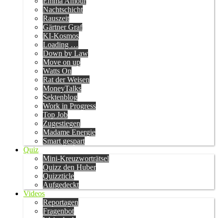
Emma Amour
Nachtschicht
Rauszeit
Gärtner Graf
KI-Kosmos
Loading …
Down by Law
Move on up
Watts On
Rat der Weisen
MoneyTalks
Sektenblog
Work in Progress
Top Job
Zugestiegen
Madame Energie
Smart gespart
Quiz
Mini-Kreuzworträtsel
Quizz den Huber
Quizzticle
Aufgedeckt
Videos
Reportagen
Fragenbot