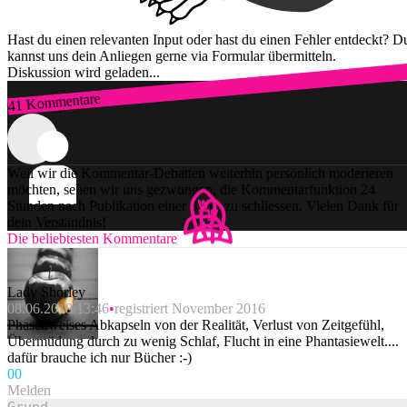
Hast du einen relevanten Input oder hast du einen Fehler entdeckt? D
kannst uns dein Anliegen gerne via Formular übermitteln.
Diskussion wird geladen...
41 Kommentare
Zum Login
Weil wir die Kommentar-Debatten weiterhin persönlich moderieren
möchten, sehen wir uns gezwungen, die Kommentarfunktion 24
Stunden nach Publikation einer Story zu schliessen. Vielen Dank für
dein Verständnis!
Die beliebtesten Kommentare
Lady Shorley
08.06.2018 13:46
registriert November 2016
Phasenweises Abkapseln von der Realität, Verlust von Zeitgefühl,
Übermüdung durch zu wenig Schlaf, Flucht in eine Phantasiewelt....
dafür brauche ich nur Bücher :-)
0
0
Melden