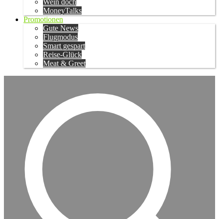
Wein doch
MoneyTalks
Promotionen
Gute News
Flugmodus
Smart gespart
Reise-Glück
Meat & Greet