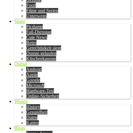
Food
Filme und Serien
Unterwegs
Spass
Picdump
Fail-Dienstag
Cute News
Retro
Gerechtigkeit siegt
Dumm gelaufen
Klischeekanone
Digital
Android
Apple
Google
Microsoft
Hardware-Test
Online-Sicherheit
Wissen
History
Gesundheit
Daten
Karten
Blogs