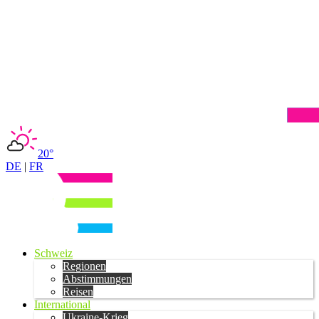
20°
DE
|
FR
Schweiz
Regionen
Abstimmungen
Reisen
International
Ukraine-Krieg