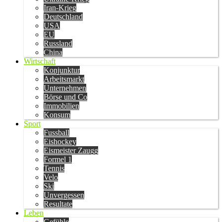
Iran-Krieg
Deutschland
USA
EU
Russland
China
Wirtschaft
Konjunktur
Arbeitsmarkt
Unternehmen
Börse und Co
Immobilien
Konsum
Sport
Fussball
Eishockey
Eismeister Zaugg
Formel 1
Tennis
Velo
Ski
Unvergessen
Resultate
Leben
Gefühle