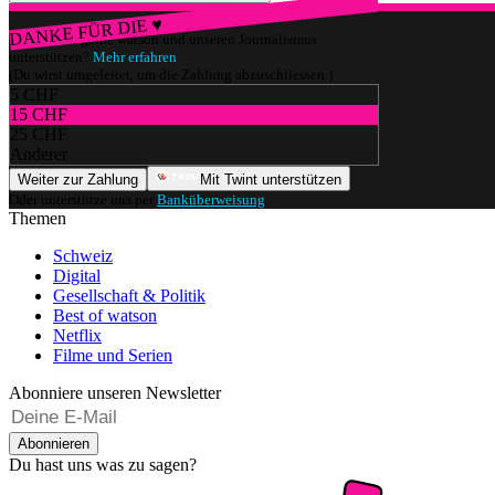
DANKE FÜR DIE ♥
Würdest du gerne watson und unseren Journalismus
unterstützen?
Mehr erfahren
(Du wirst umgeleitet, um die Zahlung abzuschliessen.)
5 CHF
15 CHF
25 CHF
Anderer
Weiter zur Zahlung
Mit Twint unterstützen
Oder unterstütze uns per
Banküberweisung
.
Themen
Schweiz
Digital
Gesellschaft & Politik
Best of watson
Netflix
Filme und Serien
Abonniere unseren Newsletter
Abonnieren
Du hast uns was zu sagen?