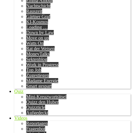
Emma Amour
Nachtschicht
Rauszeit
Gärtner Graf
KI-Kosmos
Loading …
Down by Law
Move on up
Watts On
Rat der Weisen
MoneyTalks
Sektenblog
Work in Progress
Top Job
Zugestiegen
Madame Energie
Smart gespart
Quiz
Mini-Kreuzworträtsel
Quizz den Huber
Quizzticle
Aufgedeckt
Videos
Reportagen
Fragenbot