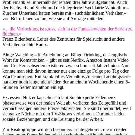
Problematik sei innerhalb der letzten drei Jahre aufgetaucht. Auch
der Fachverband Sucht und die integrierte Psychiatrie Winterthur –
Zürcher Unterland hatten bereits mit «suchtähnlichem Verhalten»
von Betroffenen zu tun, wie sie auf Anfrage mitteilen.
«... die Verlockung ist gross, sich in die Fantasiewelten der Serien zu
flüchten.»
Franz Eidenbenz, Leiter des Zentrums für Spielsucht und andere
Verhaltenssüchte Radix.
Binge Watching – in Anlehnung an Binge Drinking, das englische
Wort für Komatrinken – gibt es seit Netflix, Amazon Instant Video
und Co. Fernsehserien existieren zwar schon seit Jahrzehnten. Nur
konnte man sich davon immer nur eine einzige Folge pro Tag oder
Woche ansehen. Ein krankhaftes Verhältnis zu seiner Lieblingsserie
hat aber noch lange nicht jeder, der an einem Wochenende einen 5-
Stunden-Serienmarathon einlegt.
Exzessive Nutzer kapseln sich laut Suchtexperte Eidenbenz
phasenweise von der realen Welt ab, verlieren das Zeitgefühl und
vernachlässigen andere Freizeitaktivitäten. Sie sind übermüdet, weil
sie ganze Nächte mit den TV-Shows verbringen. Darunter leiden
soziale Beziehungen und die Leistung bei der Arbeit.
Zur Risikogruppe würden besonders Leute gehören, die im realen
Leben unter Stress leiden oder in schwierigen Situationen stecken.