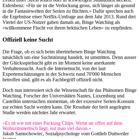
Eidenbenz: «Für sie ist die Verlockung gross, sich länger als gesund
in die Fantasiewelten der Serien zu flüchten.» Dafür sprechen auch
die Ergebnisse einer Netflix-Umfrage aus dem Jahr 2013. Rund drei
Viertel der US-Nutzer gaben damals an, Binge Watching als
«willkommene Flucht vor ihrem hektischen Leben» zu empfinden.
Offiziell keine Sucht
Die Frage, ob es sich beim übertriebenen Binge Watching
tatsächlich um eine Suchtstörung handelt, ist umstritten. Denn ausser
der Glücksspielsucht gibt es im Moment keine anerkannte
Verhaltenssucht. Auch die Internetsucht, von der laut
Expertenschätzungen in der Schweiz rund 70'000 Menschen
betroffen sind, gibt es als Fachbegriff offiziell nicht.
Doch nun interessiert sich die Wissenschaft für das Phänomen Binge
Watching. Forscher der Universitäten Nantes, Luxemburg und
Castellón untersuchen momentan, ob der exzessive Serien-Konsum
zur echten Sucht werden kann. Die Resultate der breit angelegten
Studie werden nächstes Jahr erwartet.
«Es ist wie mit einer Packung Chips: Wenn sie offen auf dem
Wohnzimmertisch liegt, isst man viel davon.»
Jakub Samochowiec, Sozialpsychologe vom Gottlieb Duttweiler