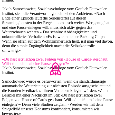
Institut.
Jakub Samochowiec, Sozialpsychologe vom Gottlieb Duttweiler
Institut, sieht die Verantwortung auch bei den Anbietern: «Nach
Ende einer Episode läuft die Serienstaffel auf diesen
Streamingdiensten in der Regel automatisch weiter. Wer genug hat
und eine Pause einlegen will, muss sich aktiv gegen das
Weiterschauen wehren.» Das schnüre Abhängigkeiten und
unkontrolliertes Verhalten: «Es ist wie mit einer Packung Chips:
Wenn sie offen auf dem Wohnzimmertisch liegt, isst man viel davon,
denn die simple Zugänglichkeit macht die Selbstkontrolle
schwierig.»
«Du hast jetzt schon zwei Folgen von ‹House of Cards› geschaut.
Willst du nicht mal eine Pause einlegen?»
Jakub Samochowiec, Sozialpsychologe vom Gottlieb Duttweiler
Institut.
Samochowiec würde es befürworten, wenn die standardmässige
automatische Weiterleitung zur nächsten Episode ausgeschaltet und
die Kunden Feedback zu ihrem Verhalten kriegen würden: «Zum
Beispiel mit einer Nachricht im Stil: ‹Du hast jetzt schon zwei
Folgen von House of Cards geschaut. Willst du nicht mal eine Pause
einlegen?›» Denn viele Studien zeigten: «Werden wir mit dem
Spiegelbild unseres Konsums konfrontiert, konsumieren wir
bewusster.»