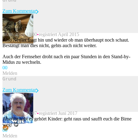
Zum Kommentar
Amaranth17
08.06.2018 13:00
registriert April 2015
Beitrag melden
Also Netflix fragt hin und wieder ob man überhaupt noch schaut.
Bestätigt man dies nicht, gehts auch nicht weiter.
Auch der Fernseher droht nach ein paar Stunden in den Stand-by-
Midus zu wechseln.
0
0
Melden
Zum Kommentar
Loe
08.06.2018 14:07
registriert Juni 2017
Beitrag melden
Also ihr habt es gehört Kinder: geht raus und saufft euch die Birne
weg! 😋
0
0
Melden