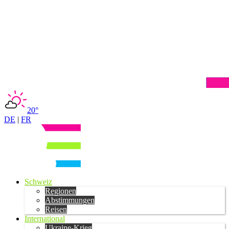
20°
DE
|
FR
Schweiz
Regionen
Abstimmungen
Reisen
International
Ukraine-Krieg