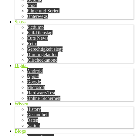
Food
Filme und Serien
Unterwegs
Spass
Picdump
Fail-Dienstag
Cute News
Retro
Gerechtigkeit siegt
Dumm gelaufen
Klischeekanone
Digital
Android
Apple
Google
Microsoft
Hardware-Test
Online-Sicherheit
Wissen
History
Gesundheit
Daten
Karten
Blogs