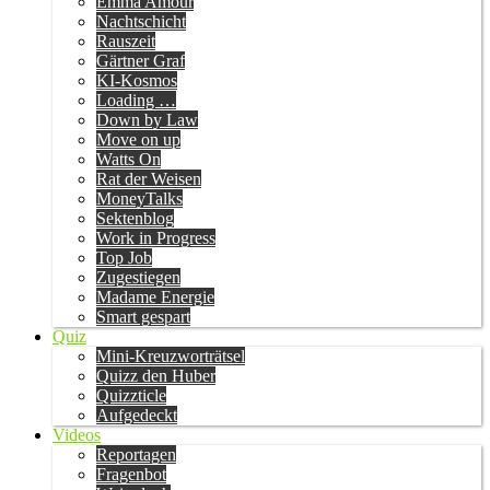
Emma Amour
Nachtschicht
Rauszeit
Gärtner Graf
KI-Kosmos
Loading …
Down by Law
Move on up
Watts On
Rat der Weisen
MoneyTalks
Sektenblog
Work in Progress
Top Job
Zugestiegen
Madame Energie
Smart gespart
Quiz
Mini-Kreuzworträtsel
Quizz den Huber
Quizzticle
Aufgedeckt
Videos
Reportagen
Fragenbot