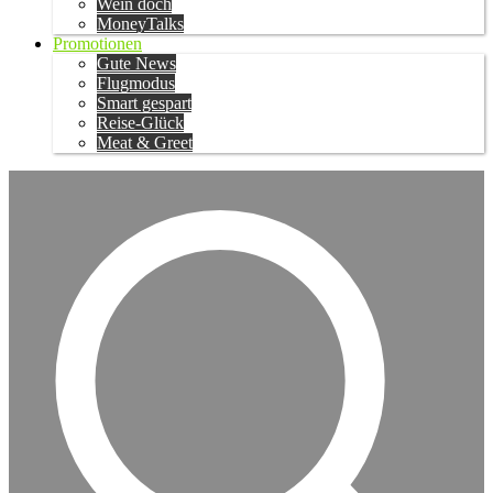
Wein doch
MoneyTalks
Promotionen
Gute News
Flugmodus
Smart gespart
Reise-Glück
Meat & Greet