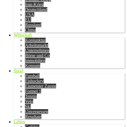
Iran-Krieg
Deutschland
USA
EU
Russland
China
Wirtschaft
Konjunktur
Arbeitsmarkt
Unternehmen
Börse und Co
Immobilien
Konsum
Sport
Fussball
Eishockey
Eismeister Zaugg
Formel 1
Tennis
Velo
Ski
Unvergessen
Resultate
Leben
Gefühle