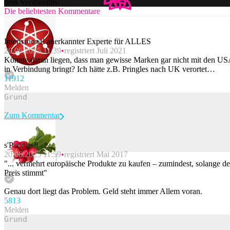
dein Verständnis!
Die beliebtesten Kommentare
International anerkannter Experte für ALLES
20.06.2025 11:39
registriert Juli 2021
Könnte daran liegen, dass man gewisse Marken gar nicht mit den U
in Verbindung bringt? Ich hätte z.B. Pringles nach UK verortet…
119
12
Melden
Zum Kommentar
s'Paddiesli
20.06.2025 11:59
registriert Mai 2017
Beitrag melden
"... vermehrt europäische Produkte zu kaufen – zumindest, solange de
Preis stimmt"
Genau dort liegt das Problem. Geld steht immer Allem voran.
58
13
Melden