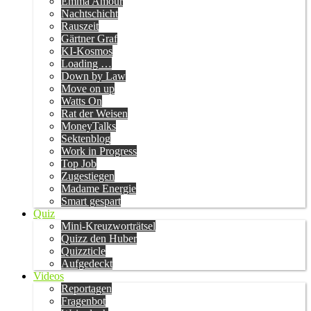
Emma Amour
Nachtschicht
Rauszeit
Gärtner Graf
KI-Kosmos
Loading …
Down by Law
Move on up
Watts On
Rat der Weisen
MoneyTalks
Sektenblog
Work in Progress
Top Job
Zugestiegen
Madame Energie
Smart gespart
Quiz
Mini-Kreuzworträtsel
Quizz den Huber
Quizzticle
Aufgedeckt
Videos
Reportagen
Fragenbot