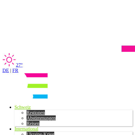
27°
DE
|
FR
Schweiz
Regionen
Abstimmungen
Reisen
International
Ukraine-Krieg