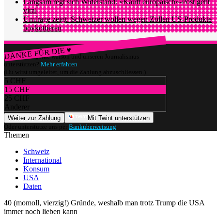
Langsam regt sich Widerstand: «Kauft europäisch»-Post geht
viral
Umfrage zeigt: Schweizer wollen wegen Zöllen US-Produkte
boykottieren
DANKE FÜR DIE ♥
Würdest du gerne watson und unseren Journalismus
unterstützen?
Mehr erfahren
(Du wirst umgeleitet, um die Zahlung abzuschliessen.)
5 CHF
15 CHF
25 CHF
Anderer
Weiter zur Zahlung
Mit Twint unterstützen
Oder unterstütze uns per
Banküberweisung
.
Themen
Schweiz
International
Konsum
USA
Daten
40 (momoll, vierzig!) Gründe, weshalb man trotz Trump die USA
immer noch lieben kann