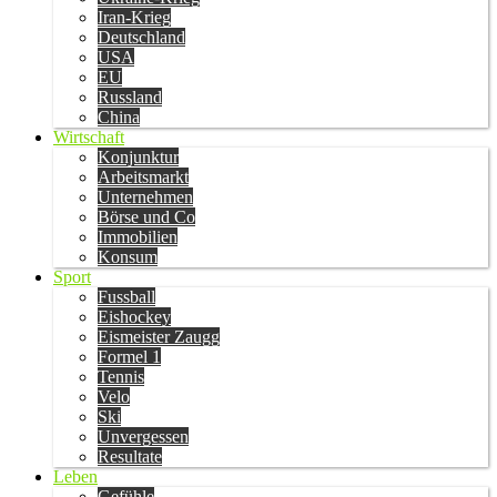
Iran-Krieg
Deutschland
USA
EU
Russland
China
Wirtschaft
Konjunktur
Arbeitsmarkt
Unternehmen
Börse und Co
Immobilien
Konsum
Sport
Fussball
Eishockey
Eismeister Zaugg
Formel 1
Tennis
Velo
Ski
Unvergessen
Resultate
Leben
Gefühle