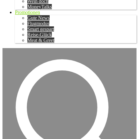
Wein doch
MoneyTalks
Promotionen
Gute News
Flugmodus
Smart gespart
Reise-Glück
Meat & Greet