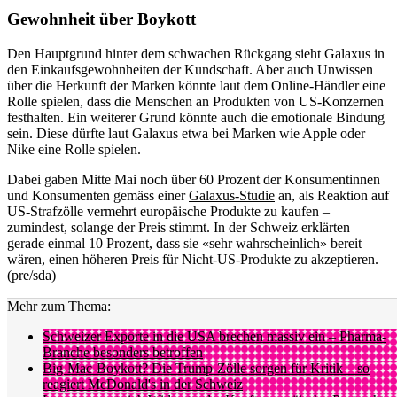
Gewohnheit über Boykott
Den Hauptgrund hinter dem schwachen Rückgang sieht Galaxus in
den Einkaufsgewohnheiten der Kundschaft. Aber auch Unwissen
über die Herkunft der Marken könnte laut dem Online-Händler eine
Rolle spielen, dass die Menschen an Produkten von US-Konzernen
festhalten. Ein weiterer Grund könnte auch die emotionale Bindung
sein. Diese dürfte laut Galaxus etwa bei Marken wie Apple oder
Nike eine Rolle spielen.
Dabei gaben Mitte Mai noch über 60 Prozent der Konsumentinnen
und Konsumenten gemäss einer
Galaxus-Studie
an, als Reaktion auf
US-Strafzölle vermehrt europäische Produkte zu kaufen –
zumindest, solange der Preis stimmt. In der Schweiz erklärten
gerade einmal 10 Prozent, dass sie «sehr wahrscheinlich» bereit
wären, einen höheren Preis für Nicht-US-Produkte zu akzeptieren.
(pre/sda)
Mehr zum Thema:
Schweizer Exporte in die USA brechen massiv ein – Pharma-
Branche besonders betroffen
Big-Mac-Boykott? Die Trump-Zölle sorgen für Kritik – so
reagiert McDonald's in der Schweiz