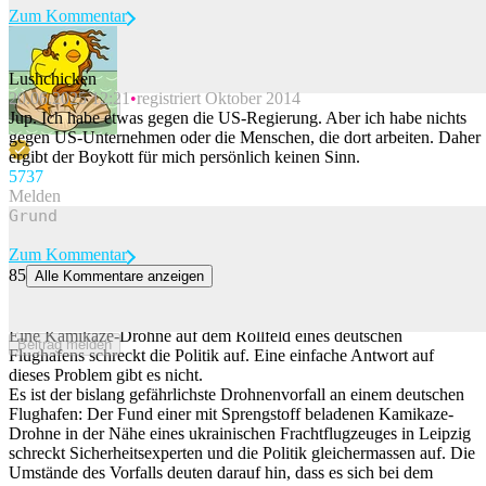
Zum Kommentar
Lushchicken
20.06.2025 12:21
registriert Oktober 2014
Beitrag melden
Jup. Ich habe etwas gegen die US-Regierung. Aber ich habe nichts
gegen US-Unternehmen oder die Menschen, die dort arbeiten. Daher
ergibt der Boykott für mich persönlich keinen Sinn.
57
37
Melden
Zum Kommentar
85
Alle Kommentare anzeigen
Drohnenvorfall in Leipzig: Dieses Geschoss blieb buchstäblich
unter dem Radar
Eine Kamikaze-Drohne auf dem Rollfeld eines deutschen
Beitrag melden
Flughafens schreckt die Politik auf. Eine einfache Antwort auf
dieses Problem gibt es nicht.
Es ist der bislang gefährlichste Drohnenvorfall an einem deutschen
Flughafen: Der Fund einer mit Sprengstoff beladenen Kamikaze-
Drohne in der Nähe eines ukrainischen Frachtflugzeuges in Leipzig
schreckt Sicherheitsexperten und die Politik gleichermassen auf. Die
Umstände des Vorfalls deuten darauf hin, dass es sich bei dem