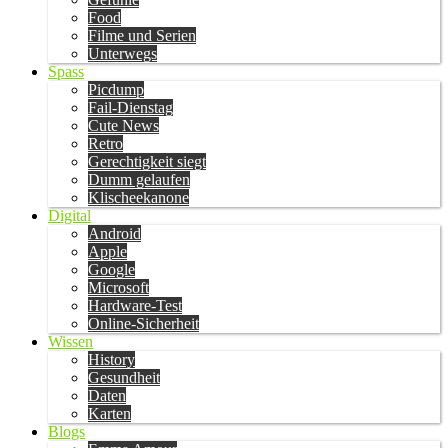
Food
Filme und Serien
Unterwegs
Spass
Picdump
Fail-Dienstag
Cute News
Retro
Gerechtigkeit siegt
Dumm gelaufen
Klischeekanone
Digital
Android
Apple
Google
Microsoft
Hardware-Test
Online-Sicherheit
Wissen
History
Gesundheit
Daten
Karten
Blogs