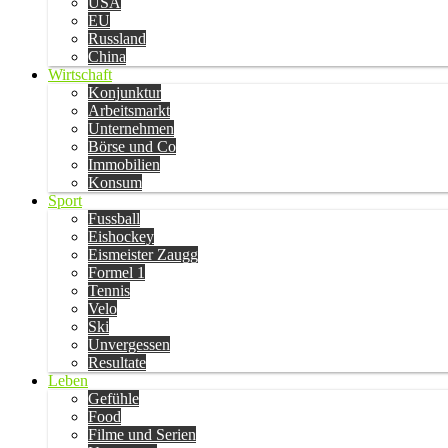
USA
EU
Russland
China
Wirtschaft
Konjunktur
Arbeitsmarkt
Unternehmen
Börse und Co
Immobilien
Konsum
Sport
Fussball
Eishockey
Eismeister Zaugg
Formel 1
Tennis
Velo
Ski
Unvergessen
Resultate
Leben
Gefühle
Food
Filme und Serien