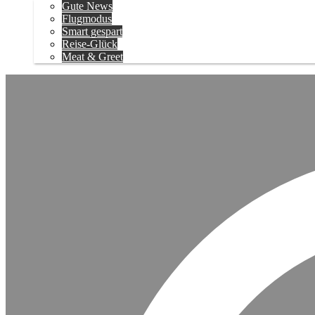
Gute News
Flugmodus
Smart gespart
Reise-Glück
Meat & Greet