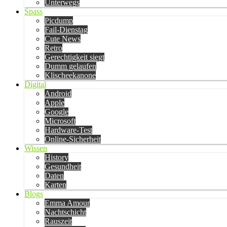
Unterwegs
Spass
Picdump
Fail-Dienstag
Cute News
Retro
Gerechtigkeit siegt
Dumm gelaufen
Klischeekanone
Digital
Android
Apple
Google
Microsoft
Hardware-Test
Online-Sicherheit
Wissen
History
Gesundheit
Daten
Karten
Blogs
Emma Amour
Nachtschicht
Rauszeit