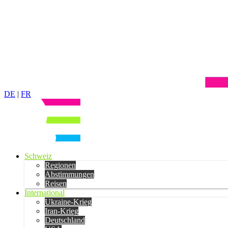
DE
|
FR
Schweiz
Regionen
Abstimmungen
Reisen
International
Ukraine-Krieg
Iran-Krieg
Deutschland