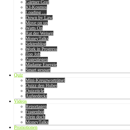
Gärtner Graf
KI-Kosmos
Loading …
Down by Law
Move on up
Watts On
Rat der Weisen
MoneyTalks
Sektenblog
Work in Progress
Top Job
Zugestiegen
Madame Energie
Smart gespart
Quiz
Mini-Kreuzworträtsel
Quizz den Huber
Quizzticle
Aufgedeckt
Videos
Reportagen
Fragenbot
Wein doch
MoneyTalks
Promotionen