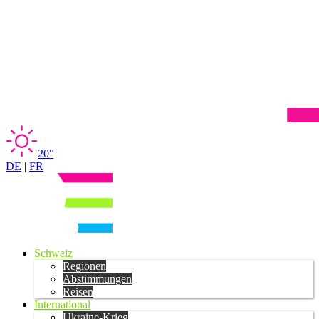
20°
DE
|
FR
Schweiz
Regionen
Abstimmungen
Reisen
International
Ukraine-Krieg