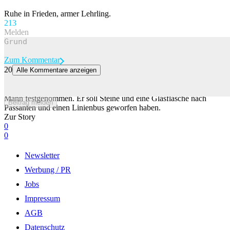
Ruhe in Frieden, armer Lehrling.
21
3
Melden
Zum Kommentar
20
Alle Kommentare anzeigen
Mann wirft Steine und Glasflasche gegen Passanten in Bern
Die Kantonspolizei Bern hat am Samstagmorgen einen renitenten
Mann festgenommen. Er soll Steine und eine Glasflasche nach
Beitrag melden
Passanten und einen Linienbus geworfen haben.
Zur Story
0
0
Newsletter
Werbung / PR
Jobs
Impressum
AGB
Datenschutz