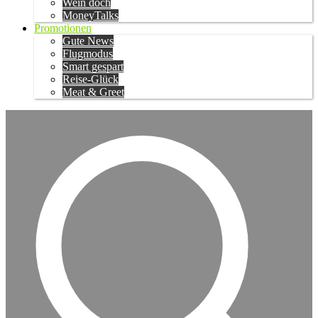
Wein doch
MoneyTalks
Promotionen
Gute News
Flugmodus
Smart gespart
Reise-Glück
Meat & Greet