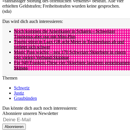
«fahrlässiger Störung des öffentlichen Verkehrs» bestraft. Alle vier
erhielten Geldstrafen; Freiheitsstrafen wurden keine gesprochen.
(sda)
Das wird dich auch interessieren:
Noch kommen die Amerikaner in Scharen – Schweizer
Tourismus aber nur mit Mini-Plus
Tourist stürzt in Laax GR acht Meter in Treppenhaus ab und
verletzt sich schwer
Magic Pass wächst – neu 170 Schweizer Skigebiete in einem
(der vielen) Verbund-Skipässe
Für 949 Franken: Diese vier Skigebiete lancieren gemeinsamen
Skipass
Themen
Schweiz
Justiz
Graubünden
Das könnte dich auch noch interessieren:
Abonniere unseren Newsletter
Abonnieren