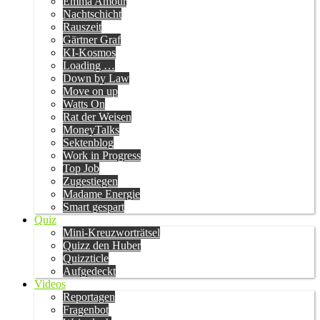
Emma Amour
Nachtschicht
Rauszeit
Gärtner Graf
KI-Kosmos
Loading …
Down by Law
Move on up
Watts On
Rat der Weisen
MoneyTalks
Sektenblog
Work in Progress
Top Job
Zugestiegen
Madame Energie
Smart gespart
Quiz
Mini-Kreuzworträtsel
Quizz den Huber
Quizzticle
Aufgedeckt
Videos
Reportagen
Fragenbot