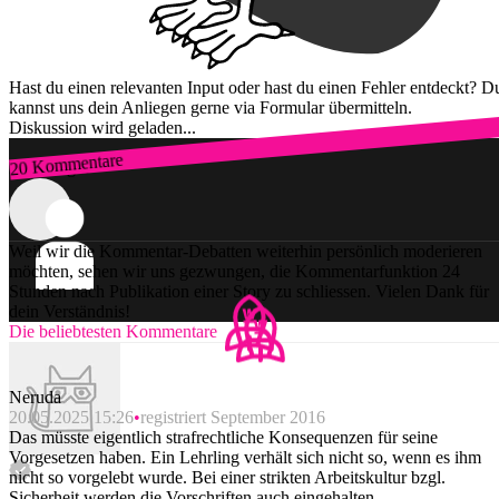
Hast du einen relevanten Input oder hast du einen Fehler entdeckt? D
kannst uns dein Anliegen gerne via Formular übermitteln.
Diskussion wird geladen...
20 Kommentare
Zum Login
Weil wir die Kommentar-Debatten weiterhin persönlich moderieren
möchten, sehen wir uns gezwungen, die Kommentarfunktion 24
Stunden nach Publikation einer Story zu schliessen. Vielen Dank für
dein Verständnis!
Die beliebtesten Kommentare
Neruda
20.05.2025 15:26
registriert September 2016
Das müsste eigentlich strafrechtliche Konsequenzen für seine
Vorgesetzen haben. Ein Lehrling verhält sich nicht so, wenn es ihm
nicht so vorgelebt wurde. Bei einer strikten Arbeitskultur bzgl.
Sicherheit werden die Vorschriften auch eingehalten.