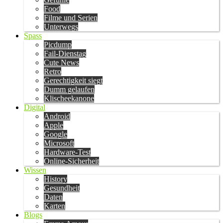
Food
Filme und Serien
Unterwegs
Spass
Picdump
Fail-Dienstag
Cute News
Retro
Gerechtigkeit siegt
Dumm gelaufen
Klischeekanone
Digital
Android
Apple
Google
Microsoft
Hardware-Test
Online-Sicherheit
Wissen
History
Gesundheit
Daten
Karten
Blogs