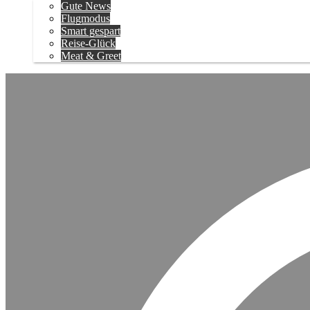
Gute News
Flugmodus
Smart gespart
Reise-Glück
Meat & Greet