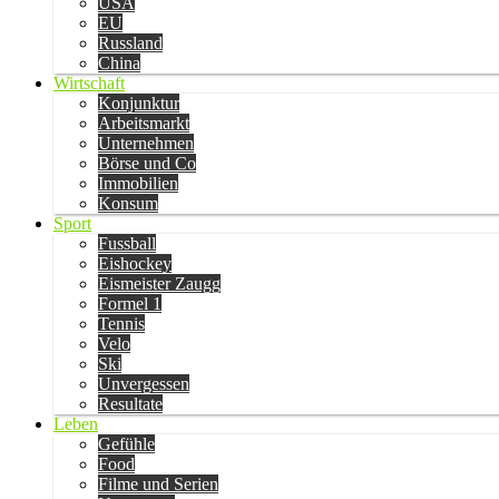
USA
EU
Russland
China
Wirtschaft
Konjunktur
Arbeitsmarkt
Unternehmen
Börse und Co
Immobilien
Konsum
Sport
Fussball
Eishockey
Eismeister Zaugg
Formel 1
Tennis
Velo
Ski
Unvergessen
Resultate
Leben
Gefühle
Food
Filme und Serien