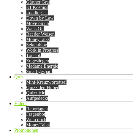
Gärtner Graf
KI-Kosmos
Loading …
Down by Law
Move on up
Watts On
Rat der Weisen
MoneyTalks
Sektenblog
Work in Progress
Top Job
Zugestiegen
Madame Energie
Smart gespart
Quiz
Mini-Kreuzworträtsel
Quizz den Huber
Quizzticle
Aufgedeckt
Videos
Reportagen
Fragenbot
Wein doch
MoneyTalks
Promotionen