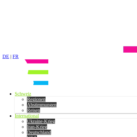
DE
|
FR
Schweiz
Regionen
Abstimmungen
Reisen
International
Ukraine-Krieg
Iran-Krieg
Deutschland