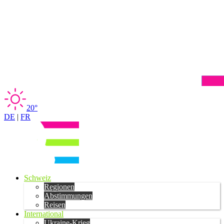
20°
DE
|
FR
Schweiz
Regionen
Abstimmungen
Reisen
International
Ukraine-Krieg