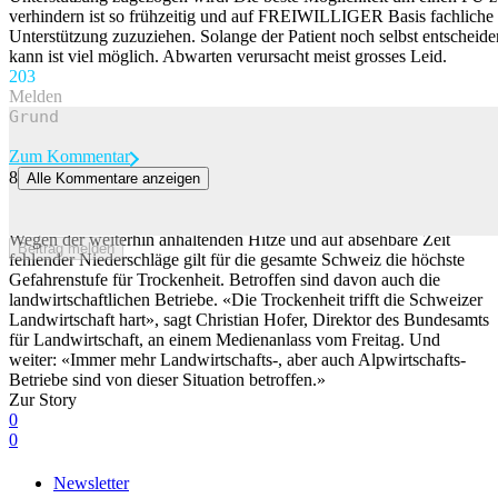
verhindern ist so frühzeitig und auf FREIWILLIGER Basis fachliche
Unterstützung zuzuziehen. Solange der Patient noch selbst entscheide
kann ist viel möglich. Abwarten verursacht meist grosses Leid.
20
3
Melden
Zum Kommentar
8
Alle Kommentare anzeigen
Schweizer Landwirtschaft leidet unter Trockenheit: Diese
Massnahmen ergreift der Bund
Wegen der weiterhin anhaltenden Hitze und auf absehbare Zeit
Beitrag melden
fehlender Niederschläge gilt für die gesamte Schweiz die höchste
Gefahrenstufe für Trockenheit. Betroffen sind davon auch die
landwirtschaftlichen Betriebe. «Die Trockenheit trifft die Schweizer
Landwirtschaft hart», sagt Christian Hofer, Direktor des Bundesamts
für Landwirtschaft, an einem Medienanlass vom Freitag. Und
weiter: «Immer mehr Landwirtschafts-, aber auch Alpwirtschafts-
Betriebe sind von dieser Situation betroffen.»
Zur Story
0
0
Newsletter