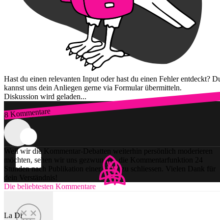
Hast du einen relevanten Input oder hast du einen Fehler entdeckt? D
kannst uns dein Anliegen gerne via Formular übermitteln.
Diskussion wird geladen...
8 Kommentare
Zum Login
Weil wir die Kommentar-Debatten weiterhin persönlich moderieren
möchten, sehen wir uns gezwungen, die Kommentarfunktion 24
Stunden nach Publikation einer Story zu schliessen. Vielen Dank für
dein Verständnis!
Die beliebtesten Kommentare
La Di