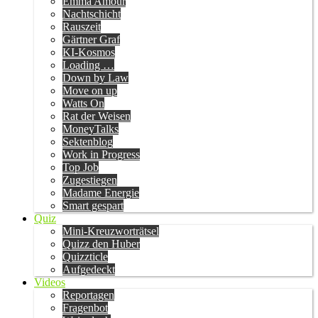
Emma Amour
Nachtschicht
Rauszeit
Gärtner Graf
KI-Kosmos
Loading …
Down by Law
Move on up
Watts On
Rat der Weisen
MoneyTalks
Sektenblog
Work in Progress
Top Job
Zugestiegen
Madame Energie
Smart gespart
Quiz
Mini-Kreuzworträtsel
Quizz den Huber
Quizzticle
Aufgedeckt
Videos
Reportagen
Fragenbot