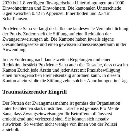
2020 bei 1.8 verfügten fürsorgerischen Unterbringungen pro 1000
Einwohnerinnen und Einwohnern. Die kantonalen Unterschiede
lagen zwischen 0.42 in Appenzell Innerrhoden und 2.34 in
Schaffhausen.
Pro Mente Sana verlangt deshalb eine landesweite Vereinheitlichung
der Praxis. Zudem zielt die Stiftung auf eine Reduktion der
Zwangseinweisungen ab. Die Kantone haben jeweils eigene
Gesundheitsgesetze und einen gewissen Ermessensspielraum in der
Anwendung.
In der Forderung nach landesweiten Regelungen und einer
Reduktion bestärkt Pro Mente Sana auch die Tatsache, dass etwa im
Kanton Zürich jede Ärztin und jeder Arzt mit Praxisbewilligung
einen fürsorgerischen Freiheitsentzug anordnen kann. In diesem
Kanton allein zählte die Stiftung zehn solcher Anordnungen im Tag.
Traumatisierender Eingriff
Der Nutzen der Zwangsmassnahme ist gemäss der Organisation
unter Fachleuten stark umstritten. Tatsche ist gemäss Pro Mente
Sana, dass Zwangseinweisungen für Betroffene oft äusserst
erniedrigend und verletzend sind. Sie können sich negativ
auswirken. So werden nicht wenige von ihnen von der Polizei
abgeholt.