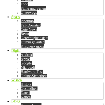
Food
Filme und Serien
Unterwegs
Spass
Picdump
Fail-Dienstag
Cute News
Retro
Gerechtigkeit siegt
Dumm gelaufen
Klischeekanone
Digital
Android
Apple
Google
Microsoft
Hardware-Test
Online-Sicherheit
Wissen
History
Gesundheit
Daten
Karten
Blogs