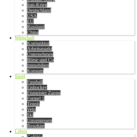
Iran-Krieg
Deutschland
USA
EU
Russland
China
Wirtschaft
Konjunktur
Arbeitsmarkt
Unternehmen
Börse und Co
Immobilien
Konsum
Sport
Fussball
Eishockey
Eismeister Zaugg
Formel 1
Tennis
Velo
Ski
Unvergessen
Resultate
Leben
Gefühle