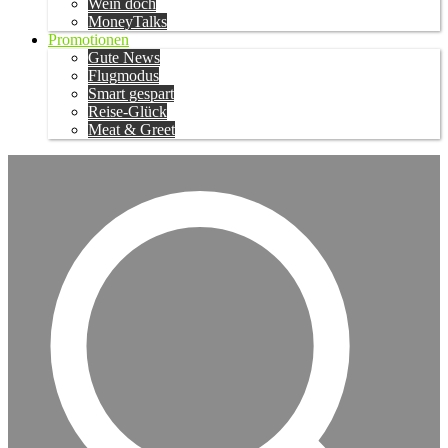
Wein doch
MoneyTalks
Promotionen
Gute News
Flugmodus
Smart gespart
Reise-Glück
Meat & Greet