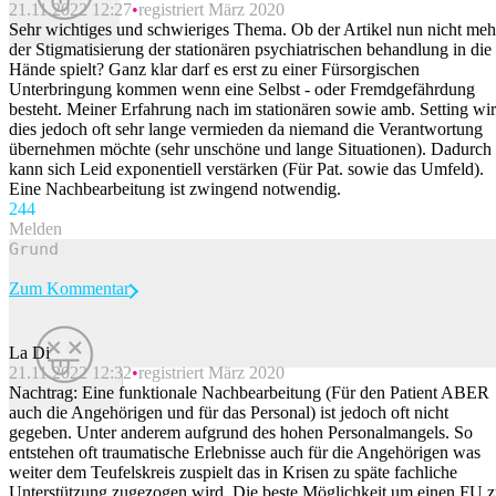
21.11.2022 12:27
registriert März 2020
Sehr wichtiges und schwieriges Thema. Ob der Artikel nun nicht meh
der Stigmatisierung der stationären psychiatrischen behandlung in die
Hände spielt? Ganz klar darf es erst zu einer Fürsorgischen
Unterbringung kommen wenn eine Selbst - oder Fremdgefährdung
besteht. Meiner Erfahrung nach im stationären sowie amb. Setting wi
dies jedoch oft sehr lange vermieden da niemand die Verantwortung
übernehmen möchte (sehr unschöne und lange Situationen). Dadurch
kann sich Leid exponentiell verstärken (Für Pat. sowie das Umfeld).
Eine Nachbearbeitung ist zwingend notwendig.
24
4
Melden
Zum Kommentar
La Di
21.11.2022 12:32
registriert März 2020
Beitrag melden
Nachtrag: Eine funktionale Nachbearbeitung (Für den Patient ABER
auch die Angehörigen und für das Personal) ist jedoch oft nicht
gegeben. Unter anderem aufgrund des hohen Personalmangels. So
entstehen oft traumatische Erlebnisse auch für die Angehörigen was
weiter dem Teufelskreis zuspielt das in Krisen zu späte fachliche
Unterstützung zugezogen wird. Die beste Möglichkeit um einen FU 