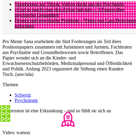
Tabuthemen auf Tiktok: Videos direkt aus der Psychiatrie
«Und so macht man den Zirkus halt mit» – 3 Frauen über
psychische Gesundheit
Drogen und psychische Probleme – Video von Cara Delevingn
schockiert
Pro Mente Sana erarbeitete die fünf Forderungen als Teil ihres
Positionspapiers zusammen mit Juristinnen und Juristen, Fachleuten
aus Psychiatrie und Gesundheitswesen sowie Betroffenen. Das
Papier wendet sich an die Kinder- und
Erwachsenenschutzbehörden, Medizinalpersonal und Öffentlichkeit
und Politik. Anfang 2023 organisiert die Stiftung einen Runden
Tisch. (saw/sda)
Themen
Schweiz
Psychologie
Depression ist eine Erkrankung – und so fühlt sie sich an
Video: watson