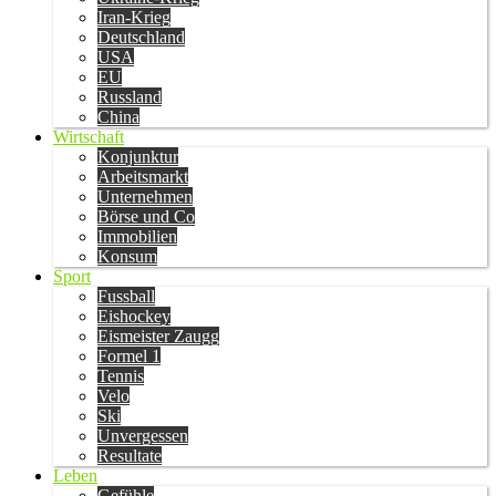
Iran-Krieg
Deutschland
USA
EU
Russland
China
Wirtschaft
Konjunktur
Arbeitsmarkt
Unternehmen
Börse und Co
Immobilien
Konsum
Sport
Fussball
Eishockey
Eismeister Zaugg
Formel 1
Tennis
Velo
Ski
Unvergessen
Resultate
Leben
Gefühle