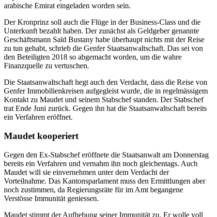
arabische Emirat eingeladen worden sein.
Der Kronprinz soll auch die Flüge in der Business-Class und die
Unterkunft bezahlt haben. Der zunächst als Geldgeber genannte
Geschäftsmann Saïd Bustany habe überhaupt nichts mit der Reise
zu tun gehabt, schrieb die Genfer Staatsanwaltschaft. Das sei von
den Beteiligten 2018 so abgemacht worden, um die wahre
Finanzquelle zu vertuschen.
Die Staatsanwaltschaft hegt auch den Verdacht, dass die Reise von
Genfer Immobilienkreisen aufgegleist wurde, die in regelmässigem
Kontakt zu Maudet und seinem Stabschef standen. Der Stabschef
trat Ende Juni zurück. Gegen ihn hat die Staatsanwaltschaft bereits
ein Verfahren eröffnet.
Maudet kooperiert
Gegen den Ex-Stabschef eröffnete die Staatsanwalt am Donnerstag
bereits ein Verfahren und vernahm ihn noch gleichentags. Auch
Maudet will sie einvernehmen unter dem Verdacht der
Vorteilnahme. Das Kantonsparlament muss den Ermittlungen aber
noch zustimmen, da Regierungsräte für im Amt begangene
Verstösse Immunität geniessen.
Maudet stimmt der Aufhebung seiner Immunität zu. Er wolle voll