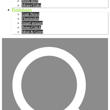
Wein doch
MoneyTalks
Promotionen
Gute News
Flugmodus
Smart gespart
Reise-Glück
Meat & Greet