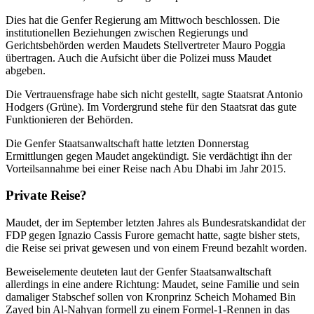
Dies hat die Genfer Regierung am Mittwoch beschlossen. Die
institutionellen Beziehungen zwischen Regierungs und
Gerichtsbehörden werden Maudets Stellvertreter Mauro Poggia
übertragen. Auch die Aufsicht über die Polizei muss Maudet
abgeben.
Die Vertrauensfrage habe sich nicht gestellt, sagte Staatsrat Antonio
Hodgers (Grüne). Im Vordergrund stehe für den Staatsrat das gute
Funktionieren der Behörden.
Die Genfer Staatsanwaltschaft hatte letzten Donnerstag
Ermittlungen gegen Maudet angekündigt. Sie verdächtigt ihn der
Vorteilsannahme bei einer Reise nach Abu Dhabi im Jahr 2015.
Private Reise?
Maudet, der im September letzten Jahres als Bundesratskandidat der
FDP gegen Ignazio Cassis Furore gemacht hatte, sagte bisher stets,
die Reise sei privat gewesen und von einem Freund bezahlt worden.
Beweiselemente deuteten laut der Genfer Staatsanwaltschaft
allerdings in eine andere Richtung: Maudet, seine Familie und sein
damaliger Stabschef sollen von Kronprinz Scheich Mohamed Bin
Zayed bin Al-Nahyan formell zu einem Formel-1-Rennen in das