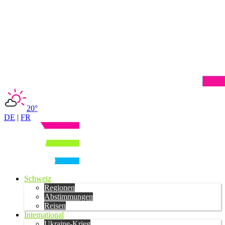
20°
DE
|
FR
Schweiz
Regionen
Abstimmungen
Reisen
International
Ukraine-Krieg