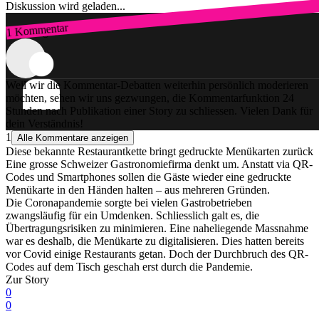
Diskussion wird geladen...
1 Kommentar
Zum Login
Weil wir die Kommentar-Debatten weiterhin persönlich moderieren
möchten, sehen wir uns gezwungen, die Kommentarfunktion 24
Stunden nach Publikation einer Story zu schliessen. Vielen Dank für
dein Verständnis!
1
Alle Kommentare anzeigen
Diese bekannte Restaurantkette bringt gedruckte Menükarten zurück
Eine grosse Schweizer Gastronomiefirma denkt um. Anstatt via QR-
Codes und Smartphones sollen die Gäste wieder eine gedruckte
Menükarte in den Händen halten – aus mehreren Gründen.
Die Coronapandemie sorgte bei vielen Gastrobetrieben
zwangsläufig für ein Umdenken. Schliesslich galt es, die
Übertragungsrisiken zu minimieren. Eine naheliegende Massnahme
war es deshalb, die Menükarte zu digitalisieren. Dies hatten bereits
vor Covid einige Restaurants getan. Doch der Durchbruch des QR-
Codes auf dem Tisch geschah erst durch die Pandemie.
Zur Story
0
0