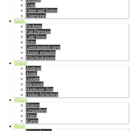
Food
Filme und Serien
Unterwegs
Spass
Picdump
Fail-Dienstag
Cute News
Retro
Gerechtigkeit siegt
Dumm gelaufen
Klischeekanone
Digital
Android
Apple
Google
Microsoft
Hardware-Test
Online-Sicherheit
Wissen
History
Gesundheit
Daten
Karten
Blogs