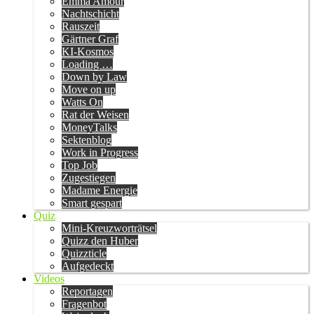
Emma Amour
Nachtschicht
Rauszeit
Gärtner Graf
KI-Kosmos
Loading …
Down by Law
Move on up
Watts On
Rat der Weisen
MoneyTalks
Sektenblog
Work in Progress
Top Job
Zugestiegen
Madame Energie
Smart gespart
Quiz
Mini-Kreuzworträtsel
Quizz den Huber
Quizzticle
Aufgedeckt
Videos
Reportagen
Fragenbot