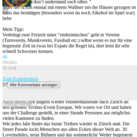
".......they often don’t understand each other. "
Jeder der schon einmal mit einem Walliser um die Häuser gezogen ist
kann das bestätigen (besonders wenn da noch Alkohol im Spiel war)
hehe
Mein Tipp:
Verbringt eure Freizeit unter "einheimischen" geht in Vereine
(Turnverein, Musikverein, Fussball etc.) selbst wenn es nur für eine
begrenzte Zeit ist (was bei Expats die Regel ist), dort lernt ihr sehr
schnell Schweizer kennen.
4
0
Melden
Zum Kommentar
57
Alle Kommentare anzeigen
So viele Kantone haben wir an der Street Parade gefunden – etwas
überraschte uns
Auch dieses Jahr pilgern wieder Hunderttausende nach Zürich an
Beitrag melden
den grössten Techno-Event Europas. Wir waren vor Ort und haben
uns der Challenge gestellt, in einer Stunde Personen aus möglichst
vielen Kantonen zu finden.
Wie jedes Jahr findet das bunte Treiben wieder in Zürich statt. Die
Street Parade lockt Menschen aus allen Ecken dieser Welt an. 30
Lovemobiles, neun Bühnen und das sommerliche Wetter begeistern