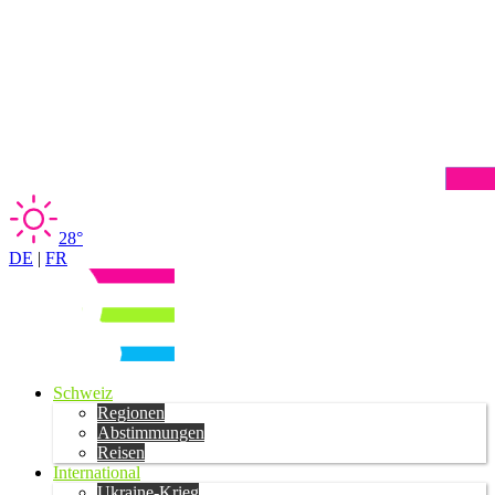
28°
DE
|
FR
Schweiz
Regionen
Abstimmungen
Reisen
International
Ukraine-Krieg