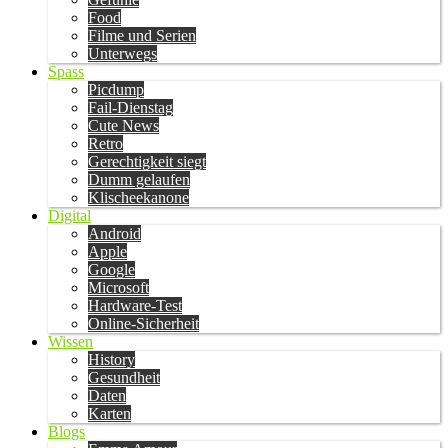
Food
Filme und Serien
Unterwegs
Spass
Picdump
Fail-Dienstag
Cute News
Retro
Gerechtigkeit siegt
Dumm gelaufen
Klischeekanone
Digital
Android
Apple
Google
Microsoft
Hardware-Test
Online-Sicherheit
Wissen
History
Gesundheit
Daten
Karten
Blogs