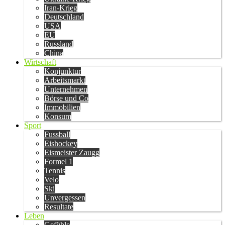
Iran-Krieg
Deutschland
USA
EU
Russland
China
Wirtschaft
Konjunktur
Arbeitsmarkt
Unternehmen
Börse und Co
Immobilien
Konsum
Sport
Fussball
Eishockey
Eismeister Zaugg
Formel 1
Tennis
Velo
Ski
Unvergessen
Resultate
Leben
Gefühle