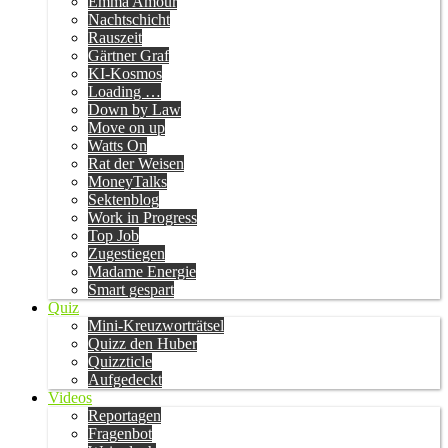
Emma Amour
Nachtschicht
Rauszeit
Gärtner Graf
KI-Kosmos
Loading …
Down by Law
Move on up
Watts On
Rat der Weisen
MoneyTalks
Sektenblog
Work in Progress
Top Job
Zugestiegen
Madame Energie
Smart gespart
Quiz
Mini-Kreuzworträtsel
Quizz den Huber
Quizzticle
Aufgedeckt
Videos
Reportagen
Fragenbot