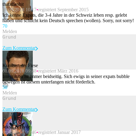
thatstheshit
08.09.2018 10:17
registriert September 2015
Ich kenne Expats, die 3-4 Jahre in der Schweiz leben resp. gelebt
haben und schlicht kein Deutsch sprechen (wollen). Sorry, not sorry!
7
0
Melden
Zum Kommentar
Kunibert der Fiese
08.09.2018 09:48
registriert März 2016
Beitrag melden
Integration ist immer beidseitig. Sich ewigs in seiner expats bubble
bewegen ist diesem unterfangen nicht förderlich.
5
0
Melden
Zum Kommentar
Jekyll & Hyde
08.09.2018 09:46
registriert Januar 2017
Beitrag melden