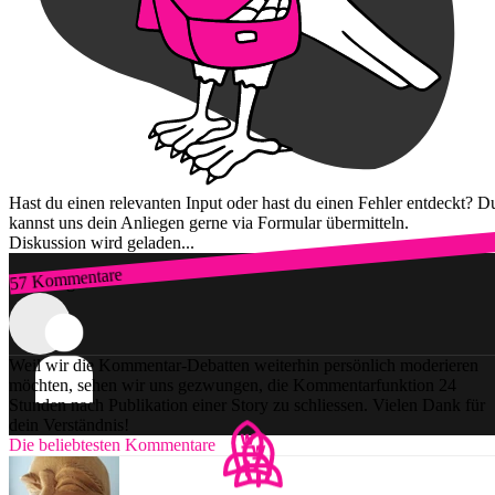
Hast du einen relevanten Input oder hast du einen Fehler entdeckt? D
kannst uns dein Anliegen gerne via Formular übermitteln.
Diskussion wird geladen...
57 Kommentare
Zum Login
Weil wir die Kommentar-Debatten weiterhin persönlich moderieren
möchten, sehen wir uns gezwungen, die Kommentarfunktion 24
Stunden nach Publikation einer Story zu schliessen. Vielen Dank für
dein Verständnis!
Die beliebtesten Kommentare