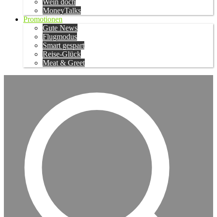
Wein doch
MoneyTalks
Promotionen
Gute News
Flugmodus
Smart gespart
Reise-Glück
Meat & Greet