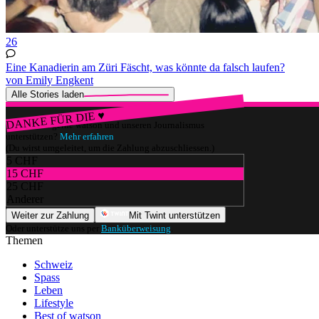
26
Eine Kanadierin am Züri Fäscht, was könnte da falsch laufen?
von Emily Engkent
Alle Stories laden
DANKE FÜR DIE ♥
Würdest du gerne watson und unseren Journalismus
unterstützen?
Mehr erfahren
(Du wirst umgeleitet, um die Zahlung abzuschliessen.)
5 CHF
15 CHF
25 CHF
Anderer
Weiter zur Zahlung
Mit Twint unterstützen
Oder unterstütze uns per
Banküberweisung
.
Themen
Schweiz
Spass
Leben
Lifestyle
Best of watson