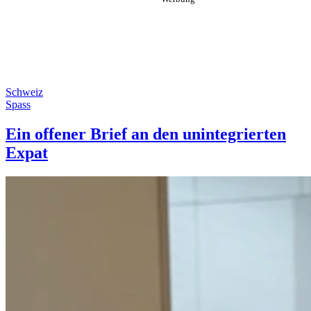
Schweiz
Spass
Ein offener Brief an den unintegrierten
Expat