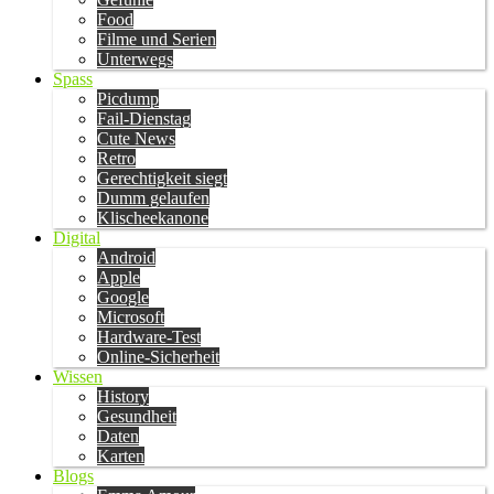
Food
Filme und Serien
Unterwegs
Spass
Picdump
Fail-Dienstag
Cute News
Retro
Gerechtigkeit siegt
Dumm gelaufen
Klischeekanone
Digital
Android
Apple
Google
Microsoft
Hardware-Test
Online-Sicherheit
Wissen
History
Gesundheit
Daten
Karten
Blogs