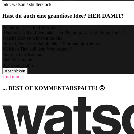
bild: watson / shutterstock
Hast du auch eine grandiose Idee? HER DAMIT!
Picdump-Teaserbild-Formular!
Also, was soll auf dem nächsten Picdump-Teaserbild drauf sein?
Welche Motive wünscht du dir?
Welchen Titel soll dein Werk tragen?
Dein Username:
Abschicken
Und nun, ...
... BEST OF KOMMENTARSPALTE! 🙃