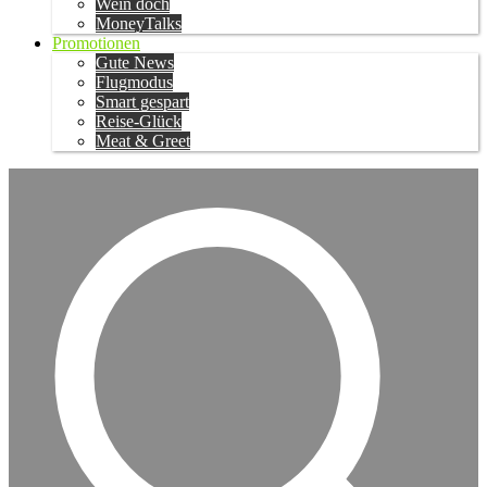
Wein doch
MoneyTalks
Promotionen
Gute News
Flugmodus
Smart gespart
Reise-Glück
Meat & Greet