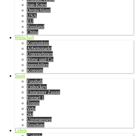
Iran-Krieg
Deutschland
USA
EU
Russland
China
Wirtschaft
Konjunktur
Arbeitsmarkt
Unternehmen
Börse und Co
Immobilien
Konsum
Sport
Fussball
Eishockey
Eismeister Zaugg
Formel 1
Tennis
Velo
Ski
Unvergessen
Resultate
Leben
Gefühle