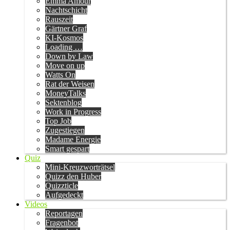
Emma Amour
Nachtschicht
Rauszeit
Gärtner Graf
KI-Kosmos
Loading …
Down by Law
Move on up
Watts On
Rat der Weisen
MoneyTalks
Sektenblog
Work in Progress
Top Job
Zugestiegen
Madame Energie
Smart gespart
Quiz
Mini-Kreuzworträtsel
Quizz den Huber
Quizzticle
Aufgedeckt
Videos
Reportagen
Fragenbot