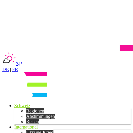
24°
DE
|
FR
Schweiz
Regionen
Abstimmungen
Reisen
International
Ukraine-Krieg