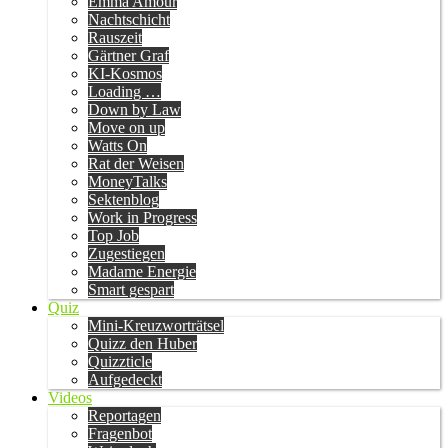
Emma Amour
Nachtschicht
Rauszeit
Gärtner Graf
KI-Kosmos
Loading …
Down by Law
Move on up
Watts On
Rat der Weisen
MoneyTalks
Sektenblog
Work in Progress
Top Job
Zugestiegen
Madame Energie
Smart gespart
Quiz
Mini-Kreuzworträtsel
Quizz den Huber
Quizzticle
Aufgedeckt
Videos
Reportagen
Fragenbot