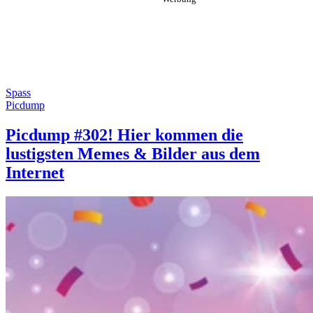
Spass
Picdump
Picdump #302! Hier kommen die
lustigsten Memes & Bilder aus dem
Internet