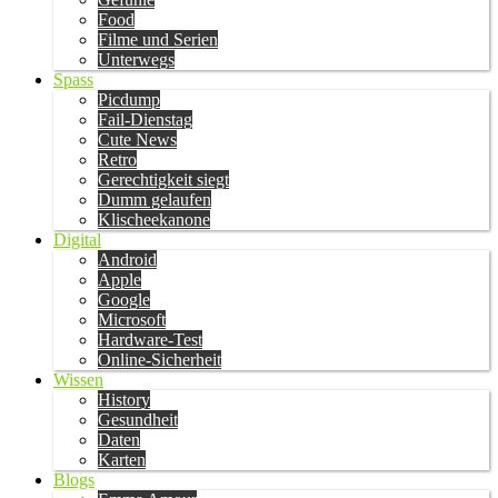
Food
Filme und Serien
Unterwegs
Spass
Picdump
Fail-Dienstag
Cute News
Retro
Gerechtigkeit siegt
Dumm gelaufen
Klischeekanone
Digital
Android
Apple
Google
Microsoft
Hardware-Test
Online-Sicherheit
Wissen
History
Gesundheit
Daten
Karten
Blogs