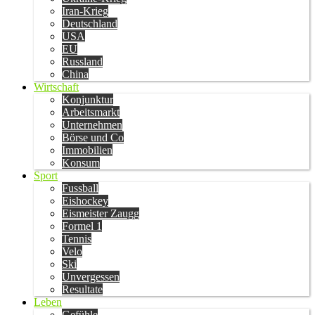
Iran-Krieg
Deutschland
USA
EU
Russland
China
Wirtschaft
Konjunktur
Arbeitsmarkt
Unternehmen
Börse und Co
Immobilien
Konsum
Sport
Fussball
Eishockey
Eismeister Zaugg
Formel 1
Tennis
Velo
Ski
Unvergessen
Resultate
Leben
Gefühle