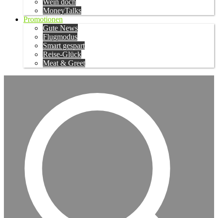
Wein doch
MoneyTalks
Promotionen
Gute News
Flugmodus
Smart gespart
Reise-Glück
Meat & Greet