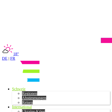
18°
DE
|
FR
Schweiz
Regionen
Abstimmungen
Reisen
International
Ukraine-Krieg