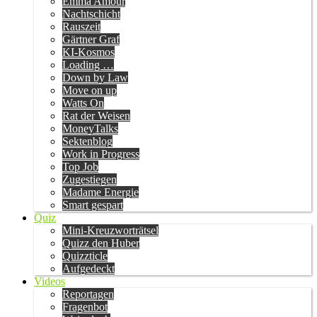
Emma Amour
Nachtschicht
Rauszeit
Gärtner Graf
KI-Kosmos
Loading …
Down by Law
Move on up
Watts On
Rat der Weisen
MoneyTalks
Sektenblog
Work in Progress
Top Job
Zugestiegen
Madame Energie
Smart gespart
Quiz
Mini-Kreuzworträtsel
Quizz den Huber
Quizzticle
Aufgedeckt
Videos
Reportagen
Fragenbot