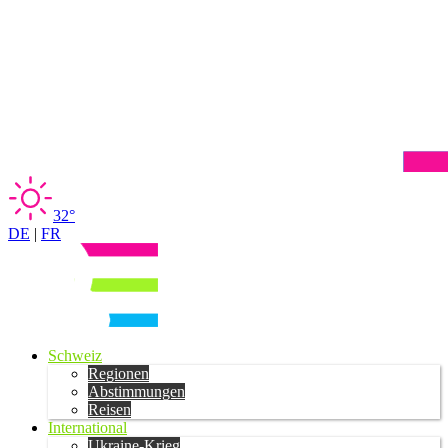
32°
DE
|
FR
Schweiz
Regionen
Abstimmungen
Reisen
International
Ukraine-Krieg