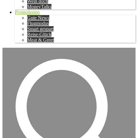
Wein doch
MoneyTalks
Promotionen
Gute News
Flugmodus
Smart gespart
Reise-Glück
Meat & Greet