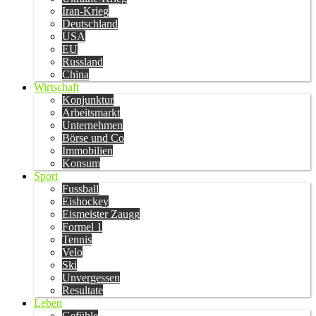
Iran-Krieg
Deutschland
USA
EU
Russland
China
Wirtschaft
Konjunktur
Arbeitsmarkt
Unternehmen
Börse und Co
Immobilien
Konsum
Sport
Fussball
Eishockey
Eismeister Zaugg
Formel 1
Tennis
Velo
Ski
Unvergessen
Resultate
Leben
Gefühle