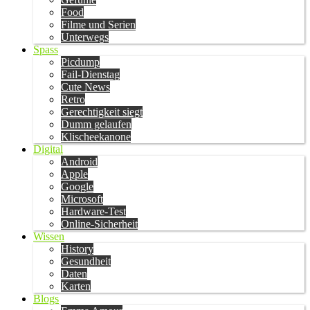
Food
Filme und Serien
Unterwegs
Spass
Picdump
Fail-Dienstag
Cute News
Retro
Gerechtigkeit siegt
Dumm gelaufen
Klischeekanone
Digital
Android
Apple
Google
Microsoft
Hardware-Test
Online-Sicherheit
Wissen
History
Gesundheit
Daten
Karten
Blogs