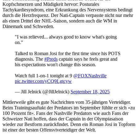
Kopfschmerzen und Müdigkeit hervor: Posturales
Tachykardiesyndrom, eine Erkrankung des Nervensystems bedingt
durch die Herzfrequenz. Der Nati-Captain verpasste nicht nur mehr
als einen Drittel der NHL-Saison, sondern auch die WM in
Dänemark und Schweden.
"I was relieved... always good to know what's going
on."
Talked to Roman Josi for the first time since his POTS
diagnosis. The
#Preds
captain says he feels great and
his expectations won't change this season.
Watch full 1-on-1 tonight at 9
@FOXNashville
pic.twitter.com/yCQ9Lgtcyw
— Jill Jelnick (@JillJelnick)
September 18, 2025
Mittlerweile gibt es gute Nachrichten vom 35-jährigen Verteidiger.
Beim Trainingsauftakt der Predators im September fühlte er sich «zu
100 Prozent fit». Fans der Nashville Predators wie auch Fans der
Schweizer Nati hoffen, dass der Captain in der Olympiasaison
wieder zur Bestform zurückfindet. Denn ein Roman Josi in Topform
ist einer der besten Offensviverteidiger der Welt.