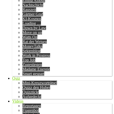
Emma Amour
Nachtschicht
Rauszeit
Gärtner Graf
KI-Kosmos
Loading …
Down by Law
Move on up
Watts On
Rat der Weisen
MoneyTalks
Sektenblog
Work in Progress
Top Job
Zugestiegen
Madame Energie
Smart gespart
Quiz
Mini-Kreuzworträtsel
Quizz den Huber
Quizzticle
Aufgedeckt
Videos
Reportagen
Fragenbot