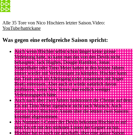
Alle 35 Tore von Nico Hischiers letzter Saison.
Video:
YouTube/hatrickane
Was gegen eine erfolgreiche Saison spricht:
Auch wenn Hischier selbst schon länger keine grosse
Verletzung hatte, so kann man das von den Devils nicht
behaupten: Jack Hughes, Dougie Hamilton, Jonas
Siegenthaler oder Timo Meier hatten in den letzten Jahren
immer wieder mit Verletzungen zu kämpfen. Hischier kann
das Team auch im Alleingang (oder zusammen mit Jesper
Bratt) mitreissen. Aber auch er würde natürlich davon
profitieren, wenn New Jersey mal endlich weniger
Verletzungspech hätte.
Auch nach über zwei Jahren funktioniert die Chemie auf dem
Eis mit Timo Meier irgendwie nicht nach Wunsch. Auch
darum haben Hischiers Assists über die letzten zwei Saisons
konstant abgenommen.
Als Nummer-1-Center der Devils bekommt Hischier es auf
dem Eis oft mit den stärksten Linien der Gegner zu tun.
Hischier hat es noch nie geschafft, über eine ganze Saison