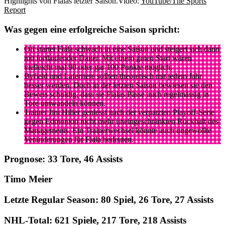
Highlights von Fialas letzter Saison.
Video:
YouTube/The Sports
Report
Was gegen eine erfolgreiche Saison spricht:
Oft startet Fiala schwach in eine Saison und steigert sich dann
mit fortlaufender Dauer. Mit einem guten Start wären
vielleicht mal 90 oder gar 100 Punkte möglich.
Byfield und Laferriere sollten theoretisch mit jedem Jahr
besser werden. Doch in der letzten Saison bewiesen sie den
Beweis schuldig, dass sie Fialas Pässe auch regelmässig in
Tore umwandeln können.
Trainer Jim Hiller geniesst nach der verpatzten Playoff-Serie
gegen Edmonton nicht mehr uneingeschränkten Rückhalt des
Managements. Ein Trainerwechsel könnte auch ungewollte
Veränderungen für Fiala bedeuten.
Prognose: 33 Tore, 46 Assists
Timo Meier
Letzte Regular Season: 80 Spiel, 26 Tore, 27 Assists
NHL-Total: 621 Spiele, 217 Tore, 218 Assists