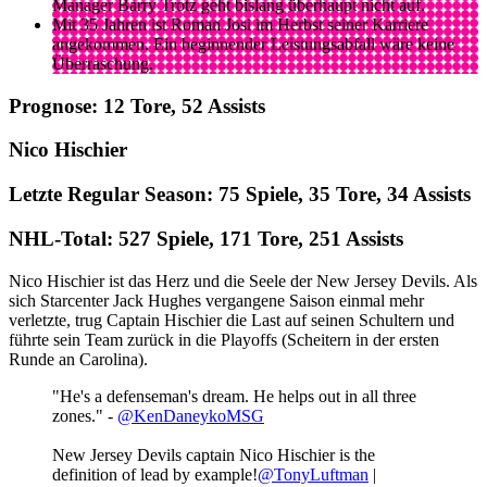
Manager Barry Trotz geht bislang überhaupt nicht auf.
Mit 35 Jahren ist Roman Josi im Herbst seiner Karriere
angekommen. Ein beginnender Leistungsabfall wäre keine
Überraschung.
Prognose: 12 Tore, 52 Assists
Nico Hischier
Letzte Regular Season: 75 Spiele, 35 Tore, 34 Assists
NHL-Total: 527 Spiele, 171 Tore, 251 Assists
Nico Hischier ist das Herz und die Seele der New Jersey Devils. Als
sich Starcenter Jack Hughes vergangene Saison einmal mehr
verletzte, trug Captain Hischier die Last auf seinen Schultern und
führte sein Team zurück in die Playoffs (Scheitern in der ersten
Runde an Carolina).
"He's a defenseman's dream. He helps out in all three
zones." -
@KenDaneykoMSG
New Jersey Devils captain Nico Hischier is the
definition of lead by example!
@TonyLuftman
|