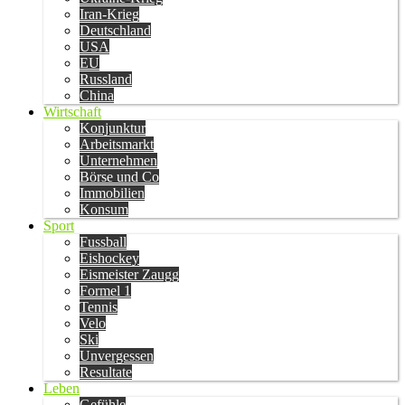
Iran-Krieg
Deutschland
USA
EU
Russland
China
Wirtschaft
Konjunktur
Arbeitsmarkt
Unternehmen
Börse und Co
Immobilien
Konsum
Sport
Fussball
Eishockey
Eismeister Zaugg
Formel 1
Tennis
Velo
Ski
Unvergessen
Resultate
Leben
Gefühle