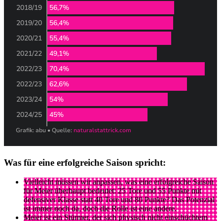
Was für eine erfolgreiche Saison spricht:
Vielleicht müssen wir anpassen, was eine erfolgreiche Saison
für Meier überhaupt bedeutet: 25 Tore und 55 Punkte mit
defensiver Klasse statt 40 Tore und 80 Punkte? Das Potenzial
ist immer noch da, doch die Rolle ist eine andere.
Meier ist ein Stürmer, der sich physisch nicht einschüchtern