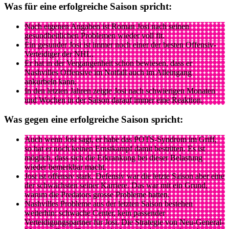
Was für eine erfolgreiche Saison spricht:
Nach eigenen Angaben ist Roman Josi nach seinen
gesundheitlichen Problemen wieder voll fit.
Ein gesunder Josi ist immer noch einer der besten Offensiv-
Verteidiger der NHL.
Er hat in der Vergangenheit schon bewiesen, dass er
Nashvilles Offensive im Notfall auch im Alleingang
ankurbeln kann.
In den letzten Jahren zeigte Josi nach schwierigen Monaten
und Wochen in der Saison darauf immer eine Reaktion.
Was gegen eine erfolgreiche Saison spricht:
Auch wenn Josi sagt, er habe das POTS-Syndrom im Griff,
so hat er noch keinen Ernstkampf damit bestritten. Es ist
möglich, dass sich die Erkrankung bei dieser Belastung
wieder bemerkbar macht.
Josi ist offensiv stark. Defensiv war die letzte Saison aber eine
der schwächsten seiner Karriere. Das war mit ein Grund,
warum die Predators grosse Probleme hatten.
Nashvilles Probleme aus der letzten Saison bestehen
weiterhin: schwache Center, kein passender
Verteidigungspartner für Josi. Die Strategie von Neu-General-