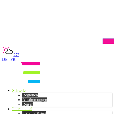
27°
DE
|
FR
Schweiz
Regionen
Abstimmungen
Reisen
International
Ukraine-Krieg