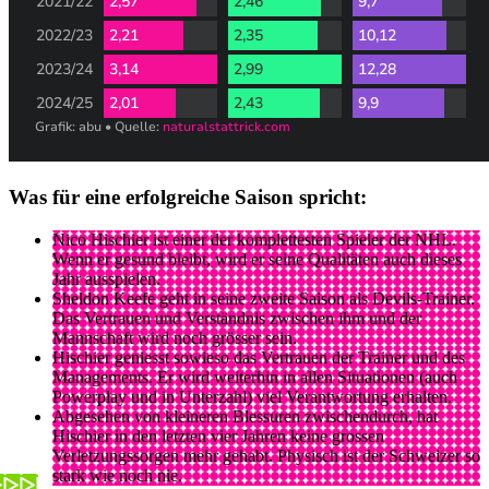
Was für eine erfolgreiche Saison spricht:
Nico Hischier ist einer der komplettesten Spieler der NHL.
Wenn er gesund bleibt, wird er seine Qualitäten auch dieses
Jahr ausspielen.
Sheldon Keefe geht in seine zweite Saison als Devils-Trainer.
Das Vertrauen und Verständnis zwischen ihm und der
Mannschaft wird noch grösser sein.
Hischier geniesst sowieso das Vertrauen der Trainer und des
Managements. Er wird weiterhin in allen Situationen (auch
Powerplay und in Unterzahl) viel Verantwortung erhalten.
Abgesehen von kleineren Blessuren zwischendurch, hat
Hischier in den letzten vier Jahren keine grossen
Verletzungssorgen mehr gehabt. Physisch ist der Schweizer so
stark wie noch nie.