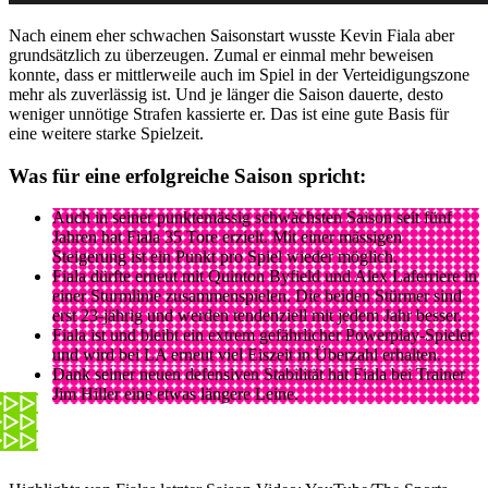
Nach einem eher schwachen Saisonstart wusste Kevin Fiala aber
grundsätzlich zu überzeugen. Zumal er einmal mehr beweisen
konnte, dass er mittlerweile auch im Spiel in der Verteidigungszone
mehr als zuverlässig ist. Und je länger die Saison dauerte, desto
weniger unnötige Strafen kassierte er. Das ist eine gute Basis für
eine weitere starke Spielzeit.
Was für eine erfolgreiche Saison spricht:
Auch in seiner punktemässig schwächsten Saison seit fünf
Jahren hat Fiala 35 Tore erzielt. Mit einer mässigen
Steigerung ist ein Punkt pro Spiel wieder möglich.
Fiala dürfte erneut mit Quinton Byfield und Alex Laferriere in
einer Sturmlinie zusammenspielen. Die beiden Stürmer sind
erst 23-jährig und werden tendenziell mit jedem Jahr besser.
Fiala ist und bleibt ein extrem gefährlicher Powerplay-Spieler
und wird bei LA erneut viel Eiszeit in Überzahl erhalten.
Dank seiner neuen defensiven Stabilität hat Fiala bei Trainer
Jim Hiller eine etwas längere Leine.