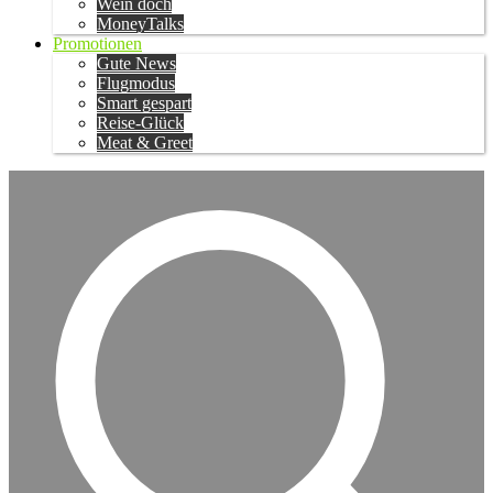
Wein doch
MoneyTalks
Promotionen
Gute News
Flugmodus
Smart gespart
Reise-Glück
Meat & Greet