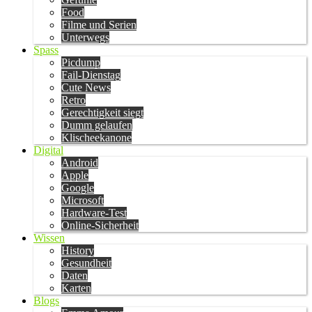
Food
Filme und Serien
Unterwegs
Spass
Picdump
Fail-Dienstag
Cute News
Retro
Gerechtigkeit siegt
Dumm gelaufen
Klischeekanone
Digital
Android
Apple
Google
Microsoft
Hardware-Test
Online-Sicherheit
Wissen
History
Gesundheit
Daten
Karten
Blogs