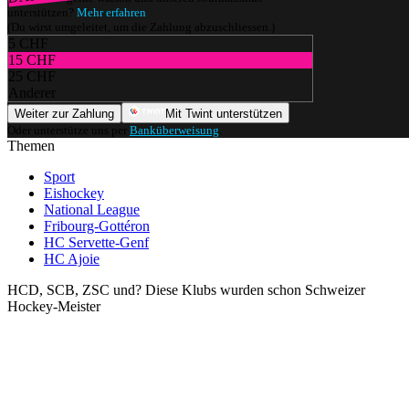
unterstützen?
Mehr erfahren
(Du wirst umgeleitet, um die Zahlung abzuschliessen.)
5 CHF
15 CHF
25 CHF
Anderer
Weiter zur Zahlung
Mit Twint unterstützen
Oder unterstütze uns per
Banküberweisung
.
Themen
Sport
Eishockey
National League
Fribourg-Gottéron
HC Servette-Genf
HC Ajoie
HCD, SCB, ZSC und? Diese Klubs wurden schon Schweizer
Hockey-Meister