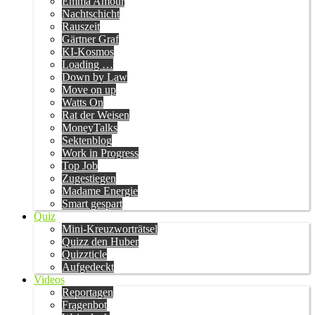
Emma Amour
Nachtschicht
Rauszeit
Gärtner Graf
KI-Kosmos
Loading …
Down by Law
Move on up
Watts On
Rat der Weisen
MoneyTalks
Sektenblog
Work in Progress
Top Job
Zugestiegen
Madame Energie
Smart gespart
Quiz
Mini-Kreuzworträtsel
Quizz den Huber
Quizzticle
Aufgedeckt
Videos
Reportagen
Fragenbot