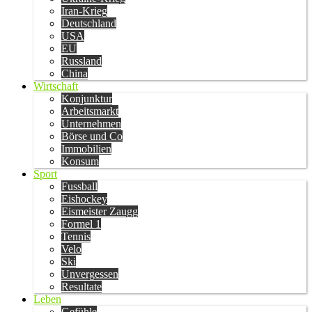
Iran-Krieg
Deutschland
USA
EU
Russland
China
Wirtschaft
Konjunktur
Arbeitsmarkt
Unternehmen
Börse und Co
Immobilien
Konsum
Sport
Fussball
Eishockey
Eismeister Zaugg
Formel 1
Tennis
Velo
Ski
Unvergessen
Resultate
Leben
Gefühle