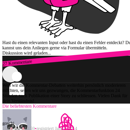
Hast du einen relevanten Input oder hast du einen Fehler entdeckt? D
kannst uns dein Anliegen gerne via Formular übermitteln.
Diskussion wird geladen...
27 Kommentare
Zum Login
Weil wir die Kommentar-Debatten weiterhin persönlich moderieren
möchten, sehen wir uns gezwungen, die Kommentarfunktion 24
Stunden nach Publikation einer Story zu schliessen. Vielen Dank für
dein Verständnis!
Die beliebtesten Kommentare
goschi
16.08.2023 10:59
registriert Januar 2014