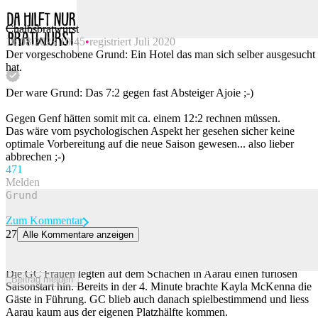
Chalbsbratwurst
16.08.2023 10:45
registriert Juli 2020
Beitrag melden
Der vorgeschobene Grund: Ein Hotel das man sich selber ausgesucht
hat.
Der ware Grund: Das 7:2 gegen fast Absteiger Ajoie ;-)
Gegen Genf hätten somit mit ca. einem 12:2 rechnen müssen.
Das wäre vom psychologischen Aspekt her gesehen sicher keine
optimale Vorbereitung auf die neue Saison gewesen... also lieber
abbrechen ;-)
47
1
Melden
Zum Kommentar
27
Alle Kommentare anzeigen
Rapperswils Frauen überraschen St.Gallen im Derby – GC siegt
souverän
Die GC Frauen legten auf dem Schachen in Aarau einen furiosen
Beitrag melden
Saisonstart hin. Bereits in der 4. Minute brachte Kayla McKenna die
Gäste in Führung. GC blieb auch danach spielbestimmend und liess
Aarau kaum aus der eigenen Platzhälfte kommen.