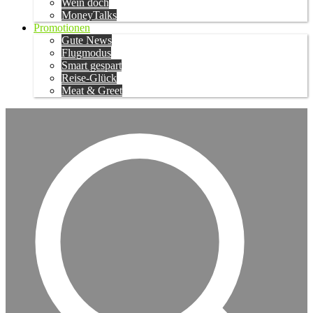
Wein doch
MoneyTalks
Promotionen
Gute News
Flugmodus
Smart gespart
Reise-Glück
Meat & Greet