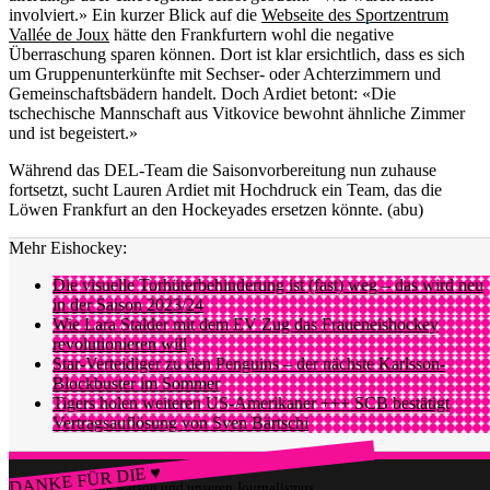
involviert.» Ein kurzer Blick auf die
Webseite des Sportzentrum
Vallée de Joux
hätte den Frankfurtern wohl die negative
Überraschung sparen können. Dort ist klar ersichtlich, dass es sich
um Gruppenunterkünfte mit Sechser- oder Achterzimmern und
Gemeinschaftsbädern handelt. Doch Ardiet betont: «Die
tschechische Mannschaft aus Vitkovice bewohnt ähnliche Zimmer
und ist begeistert.»
Während das DEL-Team die Saisonvorbereitung nun zuhause
fortsetzt, sucht Lauren Ardiet mit Hochdruck ein Team, das die
Löwen Frankfurt an den Hockeyades ersetzen könnte. (abu)
Mehr Eishockey:
Die visuelle Torhüterbehinderung ist (fast) weg – das wird neu
in der Saison 2023/24
Wie Lara Stalder mit dem EV Zug das Fraueneishockey
revolutionieren will
Star-Verteidiger zu den Penguins – der nächste Karlsson-
Blockbuster im Sommer
Tigers holen weiteren US-Amerikaner +++ SCB bestätigt
Vertragsauflösung von Sven Bärtschi
DANKE FÜR DIE ♥
Würdest du gerne watson und unseren Journalismus