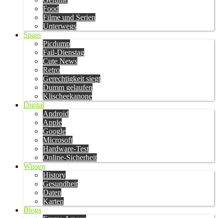
Food
Filme und Serien
Unterwegs
Spass
Picdump
Fail-Dienstag
Cute News
Retro
Gerechtigkeit siegt
Dumm gelaufen
Klischeekanone
Digital
Android
Apple
Google
Microsoft
Hardware-Test
Online-Sicherheit
Wissen
History
Gesundheit
Daten
Karten
Blogs