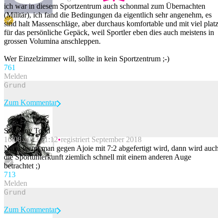
ich war in diesem Sportzentrum auch schonmal zum Übernachten
(Militär), ich fand die Bedingungen da eigentlich sehr angenehm, es
sind halt Massenschläge, aber durchaus komfortable und mit viel plat
für das persönliche Gepäck, weil Sportler eben dies auch meistens in
grossen Volumina anschleppen.
Wer Einzelzimmer will, sollte in kein Sportzentrum ;-)
76
1
Melden
Zum Kommentar
Sweeney Todd
16.08.2023 11:12
registriert September 2018
Beitrag melden
Naja, wenn man gegen Ajoie mit 7:2 abgefertigt wird, dann wird auc
die Sportunterkunft ziemlich schnell mit einem anderen Auge
betrachtet ;)
71
3
Melden
Zum Kommentar