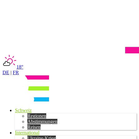
18°
DE
|
FR
Schweiz
Regionen
Abstimmungen
Reisen
International
Ukraine-Krieg