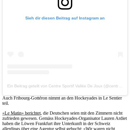
Sieh dir diesen Beitrag auf Instagram an
Ein Beitrag geteilt von Centre Sportif Vallée De Joux (@centresportif_vj)
Auch Fribourg-Gottéron nimmt an den Hockeyades in Le Sentier
teil.
«Le Matin» berichtet
, die Deutschen seien mit den Zimmern nicht
zufrieden gewesen. Gemäss Hockeyades-Organisator Lauren Ardiet
haben die Löwen Frankfurt ihre Unterkunft in der Schweiz
allerdings über eine Agentur selbst gebucht: «Wir waren nicht