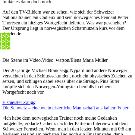
funkte es dann doch noch.
Auf den TV-Bildern war zu sehen, wie sich der Schweizer
Nationaltrainer Jan Cadieux und sein norwegisches Pendant Petter
Thoresen ein hitziges Wortgefecht lieferten. Was war geschehen?
Der Ursprung liegt in norwegischen Scharmützeln kurz vor dem
Spielende.
Die Szene im Video.
Video: watson/Elena Maria Müller
Der 20-jährige Michael Brandsegg-Nygard und andere Norweger
versuchten in den Schlusssekunden, noch ein physisches Zeichen zu
setzen, und schlugen dabei etwas über die Stränge. Pius Suter
knöpfte sich den Norwegen-Youngster ebenfalls in einem
Wortgefecht noch vor.
Eismeister Zaugg
Die Schweiz – eine weltmeisterliche Mannschaft aus kaltem Feuer
«Ich habe dem norwegischen Trainer noch meine Gedanken
mitgeteilt», erklärte Cadieux nach der Partie im Interview mit dem
Schweizer Fernsehen. Wenn man in den letzten Minuten mit 0:6 am
Verlieren sei und am nächsten Tag noch ein Final anstehe, dann