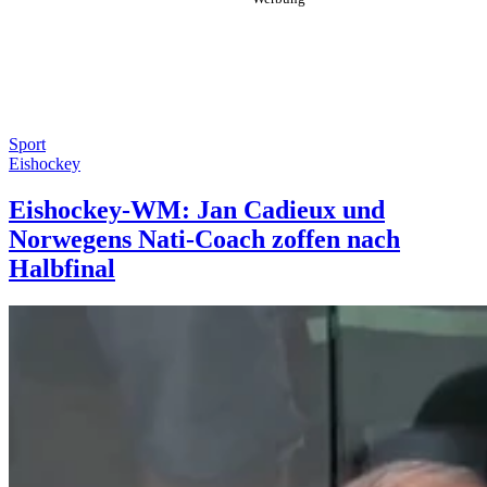
Sport
Eishockey
Eishockey-WM: Jan Cadieux und
Norwegens Nati-Coach zoffen nach
Halbfinal