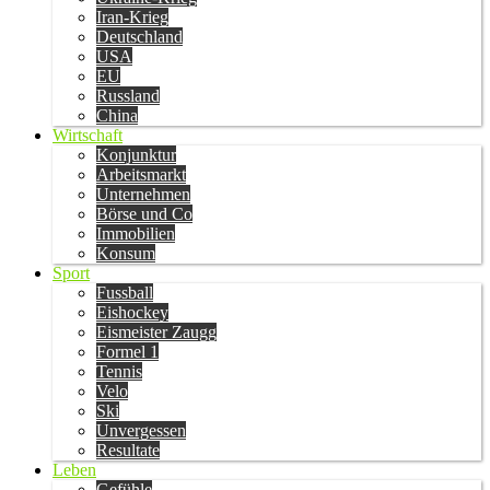
Iran-Krieg
Deutschland
USA
EU
Russland
China
Wirtschaft
Konjunktur
Arbeitsmarkt
Unternehmen
Börse und Co
Immobilien
Konsum
Sport
Fussball
Eishockey
Eismeister Zaugg
Formel 1
Tennis
Velo
Ski
Unvergessen
Resultate
Leben
Gefühle