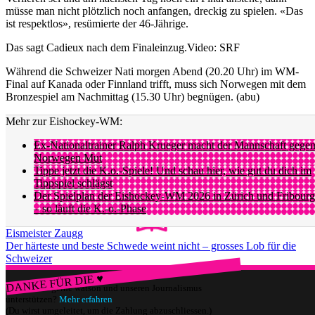
müsse man nicht plötzlich noch anfangen, dreckig zu spielen. «Das
ist respektlos», resümierte der 46-Jährige.
Das sagt Cadieux nach dem Finaleinzug.
Video: SRF
Während die Schweizer Nati morgen Abend (20.20 Uhr) im WM-
Final auf Kanada oder Finnland trifft, muss sich Norwegen mit dem
Bronzespiel am Nachmittag (15.30 Uhr) begnügen. (abu)
Mehr zur Eishockey-WM:
Ex-Nationaltrainer Ralph Krueger macht der Mannschaft gege
Norwegen Mut
Tippe jetzt die K.o.-Spiele! Und schau hier, wie gut du dich im
Tippspiel schlägst
Der Spielplan der Eishockey-WM 2026 in Zürich und Fribourg
– so läuft die K.-o.-Phase
Eismeister Zaugg
Der härteste und beste Schwede weint nicht – grosses Lob für die
Schweizer
DANKE FÜR DIE ♥
Würdest du gerne watson und unseren Journalismus
unterstützen?
Mehr erfahren
(Du wirst umgeleitet, um die Zahlung abzuschliessen.)