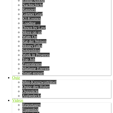
Emma Amour
Nachtschicht
Rauszeit
Gärtner Graf
KI-Kosmos
Loading …
Down by Law
Move on up
Watts On
Rat der Weisen
MoneyTalks
Sektenblog
Work in Progress
Top Job
Zugestiegen
Madame Energie
Smart gespart
Quiz
Mini-Kreuzworträtsel
Quizz den Huber
Quizzticle
Aufgedeckt
Videos
Reportagen
Fragenbot