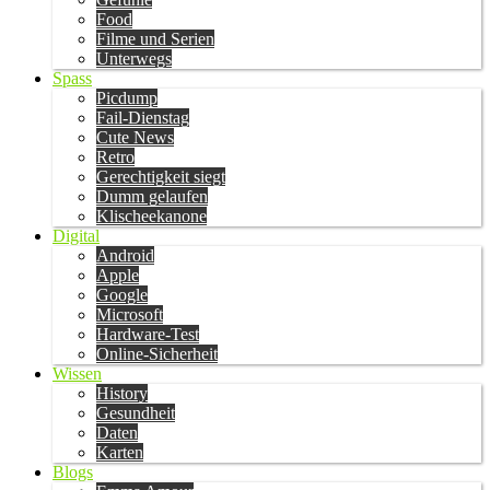
Food
Filme und Serien
Unterwegs
Spass
Picdump
Fail-Dienstag
Cute News
Retro
Gerechtigkeit siegt
Dumm gelaufen
Klischeekanone
Digital
Android
Apple
Google
Microsoft
Hardware-Test
Online-Sicherheit
Wissen
History
Gesundheit
Daten
Karten
Blogs