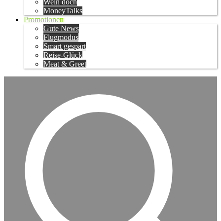
Wein doch
MoneyTalks
Promotionen
Gute News
Flugmodus
Smart gespart
Reise-Glück
Meat & Greet