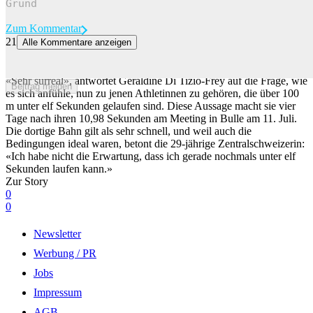
Zum Kommentar
21
Alle Kommentare anzeigen
«Es brauchte auch Mut» – dank Veränderungen sprintet Di Tizio-
Frey in neuen Sphären
«Sehr surreal», antwortet Géraldine Di Tizio-Frey auf die Frage, wie
Beitrag melden
es sich anfühle, nun zu jenen Athletinnen zu gehören, die über 100
m unter elf Sekunden gelaufen sind. Diese Aussage macht sie vier
Tage nach ihren 10,98 Sekunden am Meeting in Bulle am 11. Juli.
Die dortige Bahn gilt als sehr schnell, und weil auch die
Bedingungen ideal waren, betont die 29-jährige Zentralschweizerin:
«Ich habe nicht die Erwartung, dass ich gerade nochmals unter elf
Sekunden laufen kann.»
Zur Story
0
0
Newsletter
Werbung / PR
Jobs
Impressum
AGB