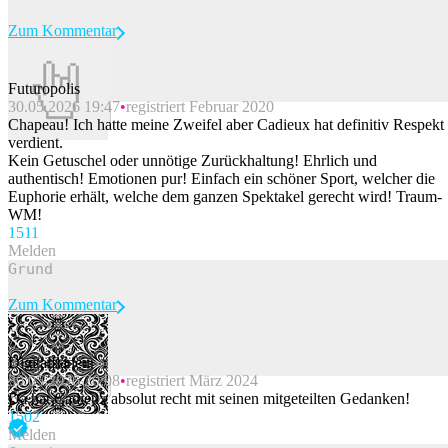
Zum Kommentar
Futuropolis
30.05.2026 19:47
registriert Februar 2020
Beitrag melden
Chapeau! Ich hatte meine Zweifel aber Cadieux hat definitiv Respekt
verdient.
Kein Getuschel oder unnötige Zurückhaltung! Ehrlich und
authentisch! Emotionen pur! Einfach ein schöner Sport, welcher die
Euphorie erhält, welche dem ganzen Spektakel gerecht wird! Traum-
WM!
151
1
Melden
Zum Kommentar
Digitalflaneur
30.05.2026 20:08
registriert März 2024
Beitrag melden
Da hat Cadieux absolut recht mit seinen mitgeteilten Gedanken!
150
2
Melden