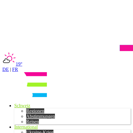
19°
DE
|
FR
Schweiz
Regionen
Abstimmungen
Reisen
International
Ukraine-Krieg