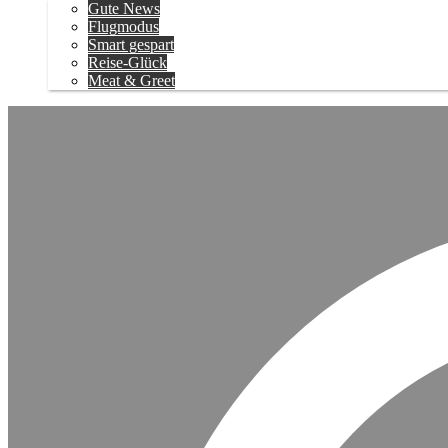
Gute News
Flugmodus
Smart gespart
Reise-Glück
Meat & Greet