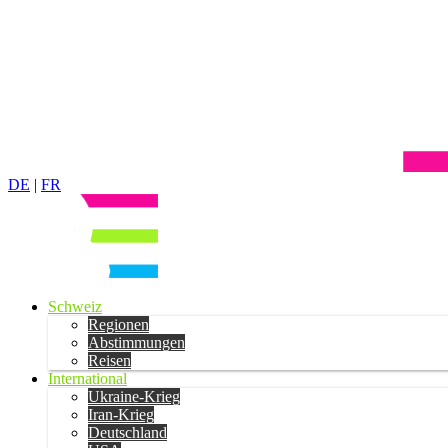
DE
|
FR
Schweiz
Regionen
Abstimmungen
Reisen
International
Ukraine-Krieg
Iran-Krieg
Deutschland