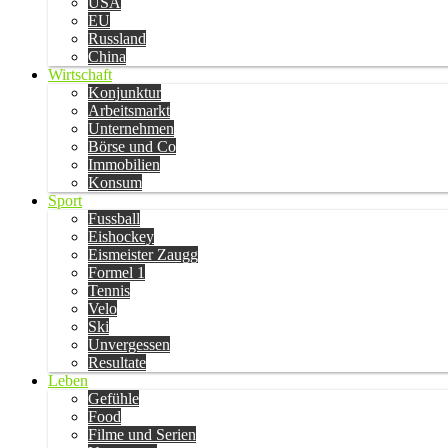
USA
EU
Russland
China
Wirtschaft
Konjunktur
Arbeitsmarkt
Unternehmen
Börse und Co
Immobilien
Konsum
Sport
Fussball
Eishockey
Eismeister Zaugg
Formel 1
Tennis
Velo
Ski
Unvergessen
Resultate
Leben
Gefühle
Food
Filme und Serien