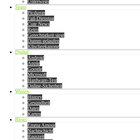
Unterwegs
Spass
Picdump
Fail-Dienstag
Cute News
Retro
Gerechtigkeit siegt
Dumm gelaufen
Klischeekanone
Digital
Android
Apple
Google
Microsoft
Hardware-Test
Online-Sicherheit
Wissen
History
Gesundheit
Daten
Karten
Blogs
Emma Amour
Nachtschicht
Rauszeit