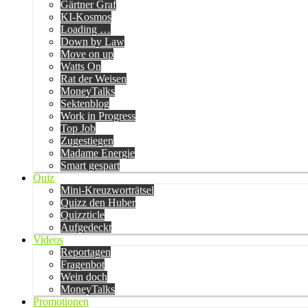
Gärtner Graf
KI-Kosmos
Loading …
Down by Law
Move on up
Watts On
Rat der Weisen
MoneyTalks
Sektenblog
Work in Progress
Top Job
Zugestiegen
Madame Energie
Smart gespart
Quiz
Mini-Kreuzworträtsel
Quizz den Huber
Quizzticle
Aufgedeckt
Videos
Reportagen
Fragenbot
Wein doch
MoneyTalks
Promotionen