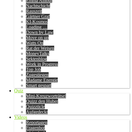
Emma Amour
Nachtschicht
Rauszeit
Gärtner Graf
KI-Kosmos
Loading …
Down by Law
Move on up
Watts On
Rat der Weisen
MoneyTalks
Sektenblog
Work in Progress
Top Job
Zugestiegen
Madame Energie
Smart gespart
Quiz
Mini-Kreuzworträtsel
Quizz den Huber
Quizzticle
Aufgedeckt
Videos
Reportagen
Fragenbot