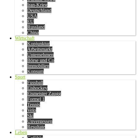
Iran-Krieg
Deutschland
USA
EU
Russland
China
Wirtschaft
Konjunktur
Arbeitsmarkt
Unternehmen
Börse und Co
Immobilien
Konsum
Sport
Fussball
Eishockey
Eismeister Zaugg
Formel 1
Tennis
Velo
Ski
Unvergessen
Resultate
Leben
Gefühle