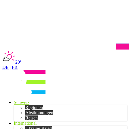
20°
DE
|
FR
Schweiz
Regionen
Abstimmungen
Reisen
International
Ukraine-Krieg