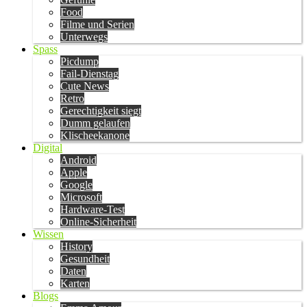
Food
Filme und Serien
Unterwegs
Spass
Picdump
Fail-Dienstag
Cute News
Retro
Gerechtigkeit siegt
Dumm gelaufen
Klischeekanone
Digital
Android
Apple
Google
Microsoft
Hardware-Test
Online-Sicherheit
Wissen
History
Gesundheit
Daten
Karten
Blogs