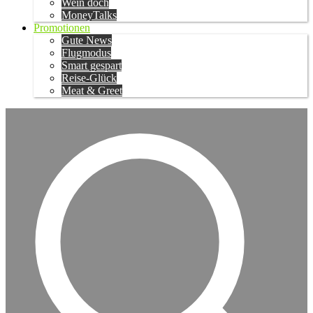
Wein doch
MoneyTalks
Promotionen
Gute News
Flugmodus
Smart gespart
Reise-Glück
Meat & Greet