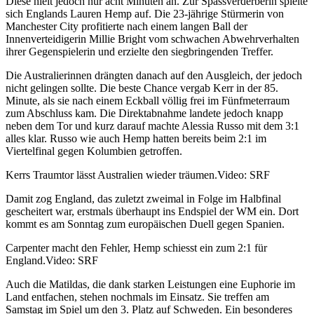
Diese hielt jedoch nur acht Minuten an. Zur Spassverderberin spielte
sich Englands Lauren Hemp auf. Die 23-jährige Stürmerin von
Manchester City profitierte nach einem langen Ball der
Innenverteidigerin Millie Bright vom schwachen Abwehrverhalten
ihrer Gegenspielerin und erzielte den siegbringenden Treffer.
Die Australierinnen drängten danach auf den Ausgleich, der jedoch
nicht gelingen sollte. Die beste Chance vergab Kerr in der 85.
Minute, als sie nach einem Eckball völlig frei im Fünfmeterraum
zum Abschluss kam. Die Direktabnahme landete jedoch knapp
neben dem Tor und kurz darauf machte Alessia Russo mit dem 3:1
alles klar. Russo wie auch Hemp hatten bereits beim 2:1 im
Viertelfinal gegen Kolumbien getroffen.
Kerrs Traumtor lässt Australien wieder träumen.
Video: SRF
Damit zog England, das zuletzt zweimal in Folge im Halbfinal
gescheitert war, erstmals überhaupt ins Endspiel der WM ein. Dort
kommt es am Sonntag zum europäischen Duell gegen Spanien.
Carpenter macht den Fehler, Hemp schiesst ein zum 2:1 für
England.
Video: SRF
Auch die Matildas, die dank starken Leistungen eine Euphorie im
Land entfachen, stehen nochmals im Einsatz. Sie treffen am
Samstag im Spiel um den 3. Platz auf Schweden. Ein besonderes