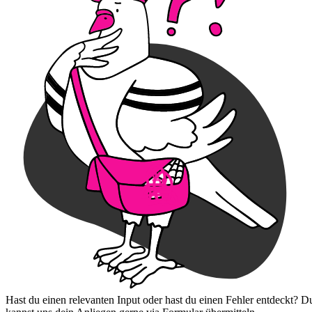
Hast du einen relevanten Input oder hast du einen Fehler entdeckt? D