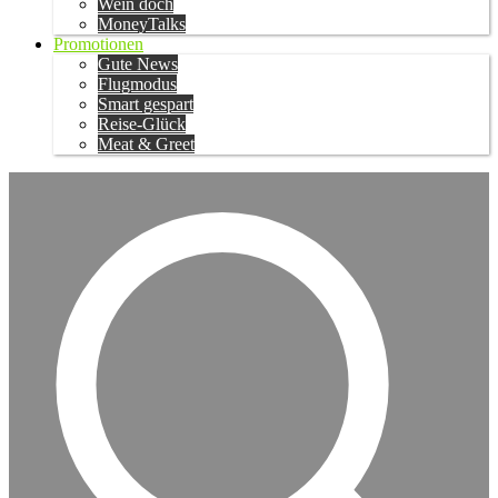
Wein doch
MoneyTalks
Promotionen
Gute News
Flugmodus
Smart gespart
Reise-Glück
Meat & Greet