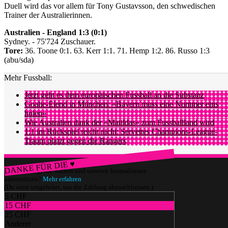
Duell wird das vor allem für Tony Gustavsson, den schwedischen
Trainer der Australierinnen.
Australien - England 1:3 (0:1)
Sydney. - 75'724 Zuschauer.
Tore:
36. Toone 0:1. 63. Kerr 1:1. 71. Hemp 1:2. 86. Russo 1:3
(abu/sda)
Mehr Fussball:
Jetzt geht es dem europäischen Fussball an die Substanz
Goalie-Elend in München: «Bayern muss eine Nummer eins
holen»
Wie Australien dank der «Matildas» zum Fussballland wird
1:1 im Rückspiel reicht nicht: Servettes Champions-League-
Traum platzt gegen die Rangers
DANKE FÜR DIE ♥
Würdest du gerne watson und unseren Journalismus
unterstützen?
Mehr erfahren
(Du wirst umgeleitet, um die Zahlung abzuschliessen.)
5 CHF
15 CHF
25 CHF
Anderer