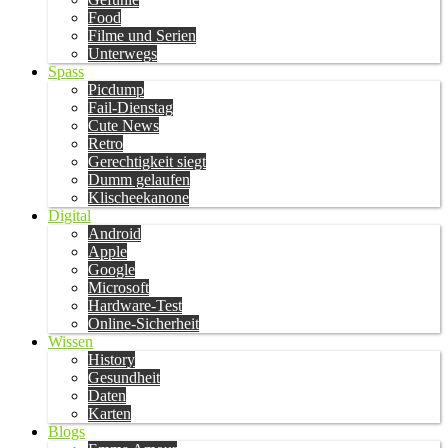
Food
Filme und Serien
Unterwegs
Spass
Picdump
Fail-Dienstag
Cute News
Retro
Gerechtigkeit siegt
Dumm gelaufen
Klischeekanone
Digital
Android
Apple
Google
Microsoft
Hardware-Test
Online-Sicherheit
Wissen
History
Gesundheit
Daten
Karten
Blogs