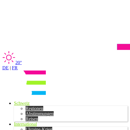
20°
DE
|
FR
Schweiz
Regionen
Abstimmungen
Reisen
International
Ukraine-Krieg