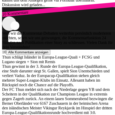
kannst uns dein Anliegen gerne via Formular übermitteln.
Diskussion wird geladen...
10 Kommentare
Zum Login
Weil wir die Kommentar-Debatten weiterhin persönlich moderieren
möchten, sehen wir uns gezwungen, die Kommentarfunktion 24
Stunden nach Publikation einer Story zu schliessen. Vielen Dank für
dein Verständnis!
10
Alle Kommentare anzeigen
Thun schlägt Isländer in Europa-League-Quali + FCSG und
Lugano siegen + Sion mit Remis
Thun gewinnt in der 3. Runde der Europa-League-Qualifikation,
eine Stufe darunter siegt St. Gallen, spielt Sion Unentschieden und
verliert Vaduz. In der Europacup-Qualifikation stehen gleich
mehrere Super-League-Klubs im Einsatz. Allesamt haben im
Rückspiel noch die Chance auf die Playoffs.
Der FC Thun meldet sich nach der Niederlage gegen YB und dem
Scheitern in der Qualifikation zur Champions League in extremis
gegen Zagreb zurück. An einem lauen Sommerabend bezwingen die
Berner Oberländer vor 6167 Zuschauern in der heimischen Arena
den isländischen Meister Vikingur Reykjavik im Hinspiel der dritten
Europa-League-Qualifikationsrunde hochverdient mit 3:0.