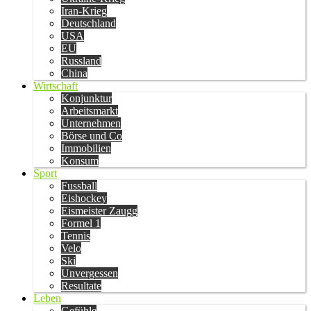
Iran-Krieg
Deutschland
USA
EU
Russland
China
Wirtschaft
Konjunktur
Arbeitsmarkt
Unternehmen
Börse und Co
Immobilien
Konsum
Sport
Fussball
Eishockey
Eismeister Zaugg
Formel 1
Tennis
Velo
Ski
Unvergessen
Resultate
Leben
Gefühle