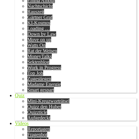
Emma Amour
Nachtschicht
Rauszeit
Gärtner Graf
KI-Kosmos
Loading …
Down by Law
Move on up
Watts On
Rat der Weisen
MoneyTalks
Sektenblog
Work in Progress
Top Job
Zugestiegen
Madame Energie
Smart gespart
Quiz
Mini-Kreuzworträtsel
Quizz den Huber
Quizzticle
Aufgedeckt
Videos
Reportagen
Fragenbot