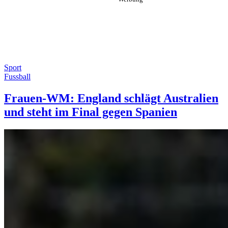
Sport
Fussball
Frauen-WM: England schlägt Australien
und steht im Final gegen Spanien