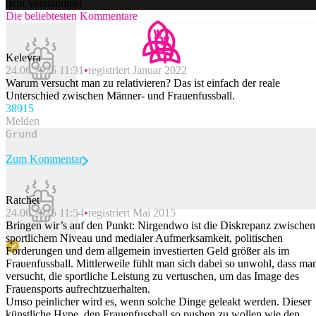
dein Verständnis!
Die beliebtesten Kommentare
Kelevra
24.06.2025 11:31
registriert Januar 2022
Warum versucht man zu relativieren? Das ist einfach der reale
Unterschied zwischen Männer- und Frauenfussball.
389
15
Melden
Zum Kommentar
Ratchet
24.06.2025 11:54
registriert Mai 2015
Beitrag melden
Bringen wir’s auf den Punkt: Nirgendwo ist die Diskrepanz zwischen
sportlichem Niveau und medialer Aufmerksamkeit, politischen
Forderungen und dem allgemein investierten Geld größer als im
Frauenfussball. Mittlerweile fühlt man sich dabei so unwohl, dass ma
versucht, die sportliche Leistung zu vertuschen, um das Image des
Frauensports aufrechtzuerhalten.
Umso peinlicher wird es, wenn solche Dinge geleakt werden. Dieser
künstliche Hype, den Frauenfussball so pushen zu wollen wie den