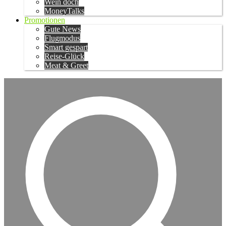
Wein doch
MoneyTalks
Promotionen
Gute News
Flugmodus
Smart gespart
Reise-Glück
Meat & Greet