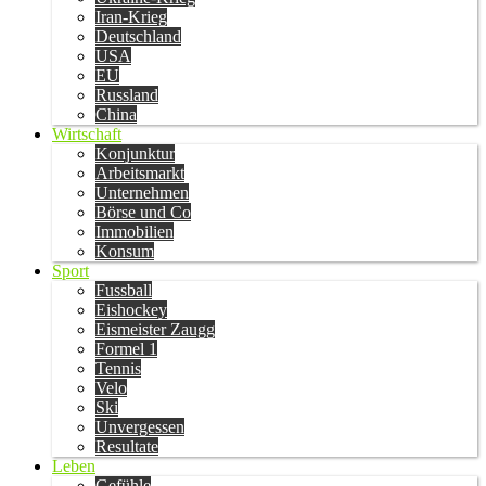
Iran-Krieg
Deutschland
USA
EU
Russland
China
Wirtschaft
Konjunktur
Arbeitsmarkt
Unternehmen
Börse und Co
Immobilien
Konsum
Sport
Fussball
Eishockey
Eismeister Zaugg
Formel 1
Tennis
Velo
Ski
Unvergessen
Resultate
Leben
Gefühle