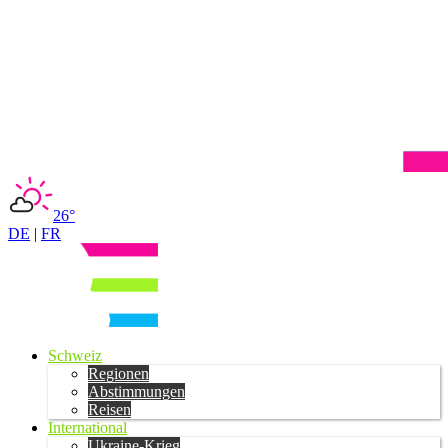
26°
DE
|
FR
Schweiz
Regionen
Abstimmungen
Reisen
International
Ukraine-Krieg