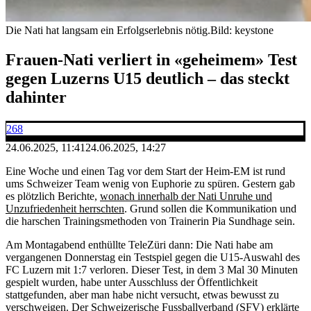
Die Nati hat langsam ein Erfolgserlebnis nötig.
Bild: keystone
Frauen-Nati verliert in «geheimem» Test
gegen Luzerns U15 deutlich – das steckt
dahinter
268
24.06.2025, 11:41
24.06.2025, 14:27
Eine Woche und einen Tag vor dem Start der Heim-EM ist rund
ums Schweizer Team wenig von Euphorie zu spüren. Gestern gab
es plötzlich Berichte,
wonach innerhalb der Nati Unruhe und
Unzufriedenheit herrschten
. Grund sollen die Kommunikation und
die harschen Trainingsmethoden von Trainerin Pia Sundhage sein.
Am Montagabend enthüllte TeleZüri dann: Die Nati habe am
vergangenen Donnerstag ein Testspiel gegen die U15-Auswahl des
FC Luzern mit 1:7 verloren. Dieser Test, in dem 3 Mal 30 Minuten
gespielt wurden, habe unter Ausschluss der Öffentlichkeit
stattgefunden, aber man habe nicht versucht, etwas bewusst zu
verschweigen.
Der Schweizerische Fussballverband (SFV) erklärte