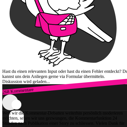
Hast du einen relevanten Input oder hast du einen Fehler entdeckt? D
kannst uns dein Anliegen gerne via Formular übermitteln.
Diskussion wird geladen...
268 Kommentare
Zum Login
Weil wir die Kommentar-Debatten weiterhin persönlich moderieren
möchten, sehen wir uns gezwungen, die Kommentarfunktion 24
Stunden nach Publikation einer Story zu schliessen. Vielen Dank für