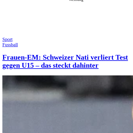
Sport
Fussball
Frauen-EM: Schweizer Nati verliert Test
gegen U15 – das steckt dahinter