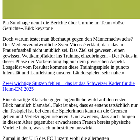
Pia Sundhage nennt die Berichte über Unruhe im Team «böse
Gerüchte».
Bild: keystone
Doch warum testet man überhaupt gegen den Männernachwuchs?
Der Medienverantwortliche Sven Micossé erklärt, dass das im
Frauenfussball nicht unüblich sei. Das Ziel sei gewesen, einen
gewissen Wettkampffaktor ins Training einzubringen. «Der Fokus in
dieser Phase der Vorbereitung lag auf dem physischen Aspekt.
Losgelöst vom Resultat kommen diese Trainingsspiele in puncto
Intensität und Laufleistung unseren Länderspielen sehr nahe.»
Zwei wichtige Stützen fehlen – das ist das Schweizer Kader für die
Heim-EM 2025
Eine derartige Klatsche gegen Jugendliche wirkt auf den ersten
Blick natürlich blamabel. Fakt ist aber, dass es erstens tatsächlich nur
ein Testspiel ist, bei dem die Spielerinnen kaum an die Grenzen
gehen und Verletzungen riskieren. Und zweitens, dass auch Jungen
in diesem Alter gegenüber erwachsenen Frauen bereits physische
Vorteile haben, was sich unbestritten auswirkt.
Zumal in der U15 des FC Luzern wohl die allerbesten