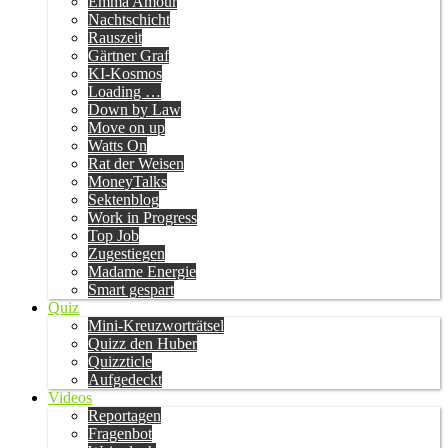
Emma Amour
Nachtschicht
Rauszeit
Gärtner Graf
KI-Kosmos
Loading …
Down by Law
Move on up
Watts On
Rat der Weisen
MoneyTalks
Sektenblog
Work in Progress
Top Job
Zugestiegen
Madame Energie
Smart gespart
Quiz
Mini-Kreuzworträtsel
Quizz den Huber
Quizzticle
Aufgedeckt
Videos
Reportagen
Fragenbot