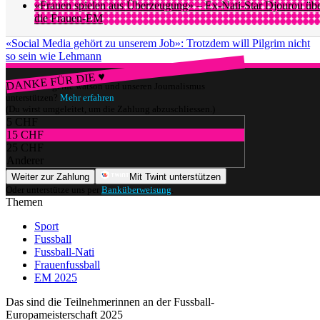
«Frauen spielen aus Überzeugung» – Ex-Nati-Star Djourou üb
die Frauen-EM
«Social Media gehört zu unserem Job»: Trotzdem will Pilgrim nicht
so sein wie Lehmann
DANKE FÜR DIE ♥
Würdest du gerne watson und unseren Journalismus
unterstützen?
Mehr erfahren
(Du wirst umgeleitet, um die Zahlung abzuschliessen.)
5 CHF
15 CHF
25 CHF
Anderer
Weiter zur Zahlung
Mit Twint unterstützen
Oder unterstütze uns per
Banküberweisung
.
Themen
Sport
Fussball
Fussball-Nati
Frauenfussball
EM 2025
Das sind die Teilnehmerinnen an der Fussball-
Europameisterschaft 2025