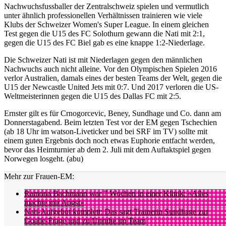
Nachwuchsfussballer der Zentralschweiz spielen und vermutlich
unter ähnlich professionellen Verhältnissen trainieren wie viele
Klubs der Schweizer Women's Super League. In einem gleichen
Test gegen die U15 des FC Solothurn gewann die Nati mit 2:1,
gegen die U15 des FC Biel gab es eine knappe 1:2-Niederlage.
Die Schweizer Nati ist mit Niederlagen gegen den männlichen
Nachwuchs auch nicht alleine. Vor den Olympischen Spielen 2016
verlor Australien, damals eines der besten Teams der Welt, gegen die
U15 der Newcastle United Jets mit 0:7. Und 2017 verloren die US-
Weltmeisterinnen gegen die U15 des Dallas FC mit 2:5.
Ernster gilt es für Crnogorcevic, Beney, Sundhage und Co. dann am
Donnerstagabend. Beim letzten Test vor der EM gegen Tschechien
(ab 18 Uhr im watson-Liveticker und bei SRF im TV) sollte mit
einem guten Ergebnis doch noch etwas Euphorie entfacht werden,
bevor das Heimturnier ab dem 2. Juli mit dem Auftaktspiel gegen
Norwegen losgeht. (abu)
Mehr zur Frauen-EM:
Ramona Bachmann war 7 Wochen in einer Klinik: «Alles
machte mir Angst»
Nati-Aufgebot komplett: Das sagt Trainerin Sundhage zur
Goalie-Frage und zu Unruhe im Team