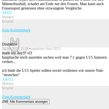
Männerfussball, schadet am Ende nur den Frauen. Man kann auch
Frauensport geniessen ohne erzwungene Vergleiche.
345
52
Melden
Zum Kommentar
Discotizer
24.06.2025 11:30
registriert Juni 2021
Beitrag melden
made my day!!! xD
hauptsache noch ausreden suchen weil man 7:1 gegen U15 Junioren
verliert...
ich finde die U15 Spieler sollten soviel verdienen wie unsere Nati-
"sternchen"
326
112
Melden
Zum Kommentar
268
Alle Kommentare anzeigen
Burnleys Transfer-Video für den neuen Goalie könnte für Spider-