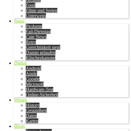
Food
Filme und Serien
Unterwegs
Spass
Picdump
Fail-Dienstag
Cute News
Retro
Gerechtigkeit siegt
Dumm gelaufen
Klischeekanone
Digital
Android
Apple
Google
Microsoft
Hardware-Test
Online-Sicherheit
Wissen
History
Gesundheit
Daten
Karten
Blogs