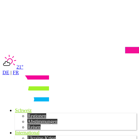
21°
DE
|
FR
Schweiz
Regionen
Abstimmungen
Reisen
International
Ukraine-Krieg