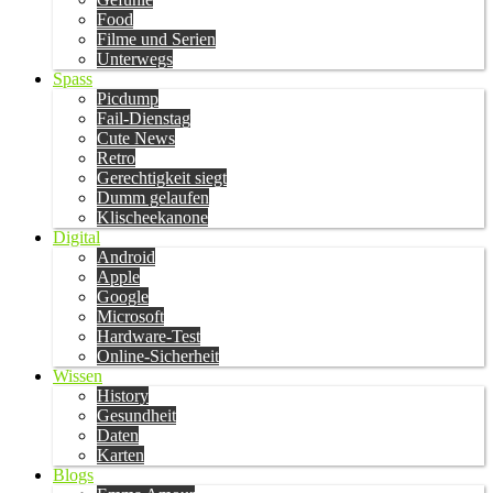
Food
Filme und Serien
Unterwegs
Spass
Picdump
Fail-Dienstag
Cute News
Retro
Gerechtigkeit siegt
Dumm gelaufen
Klischeekanone
Digital
Android
Apple
Google
Microsoft
Hardware-Test
Online-Sicherheit
Wissen
History
Gesundheit
Daten
Karten
Blogs