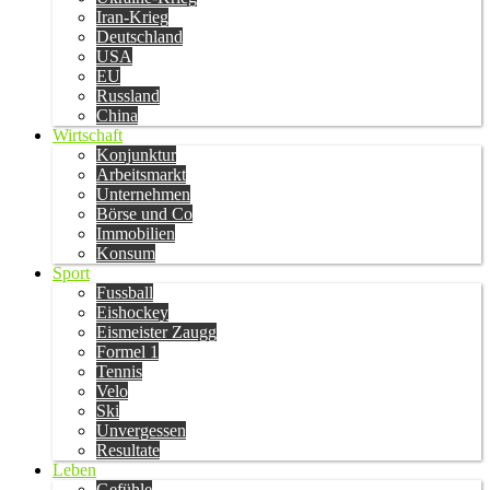
Iran-Krieg
Deutschland
USA
EU
Russland
China
Wirtschaft
Konjunktur
Arbeitsmarkt
Unternehmen
Börse und Co
Immobilien
Konsum
Sport
Fussball
Eishockey
Eismeister Zaugg
Formel 1
Tennis
Velo
Ski
Unvergessen
Resultate
Leben
Gefühle