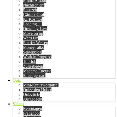
Emma Amour
Nachtschicht
Rauszeit
Gärtner Graf
KI-Kosmos
Loading …
Down by Law
Move on up
Watts On
Rat der Weisen
MoneyTalks
Sektenblog
Work in Progress
Top Job
Zugestiegen
Madame Energie
Smart gespart
Quiz
Mini-Kreuzworträtsel
Quizz den Huber
Quizzticle
Aufgedeckt
Videos
Reportagen
Fragenbot