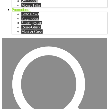
Wein doch
MoneyTalks
Promotionen
Gute News
Flugmodus
Smart gespart
Reise-Glück
Meat & Greet