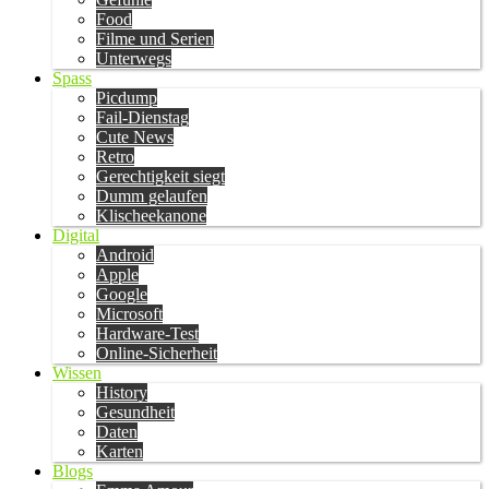
Food
Filme und Serien
Unterwegs
Spass
Picdump
Fail-Dienstag
Cute News
Retro
Gerechtigkeit siegt
Dumm gelaufen
Klischeekanone
Digital
Android
Apple
Google
Microsoft
Hardware-Test
Online-Sicherheit
Wissen
History
Gesundheit
Daten
Karten
Blogs