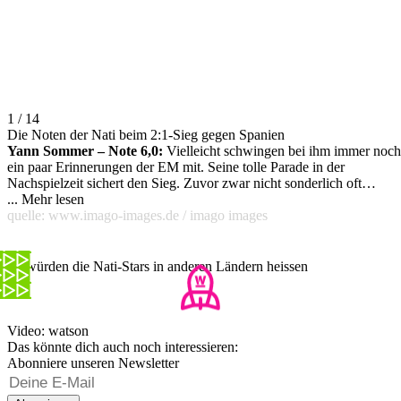
1 / 14
Die Noten der Nati beim 2:1-Sieg gegen Spanien
Yann Sommer – Note 6,0:
Vielleicht schwingen bei ihm immer noch
ein paar Erinnerungen der EM mit. Seine tolle Parade in der
Nachspielzeit sichert den Sieg. Zuvor zwar nicht sonderlich oft
geprüft. Die Sicherheit, die er ausstrahlt, verleiht dem Team gleichwo
...
Mehr lesen
breitere Schultern. Darum im Namen der ganzen Schweiz schon
quelle: www.imago-images.de / imago images
einmal: Bitte noch bis zur EM 2024 weitermachen!
So würden die Nati-Stars in anderen Ländern heissen
Video: watson
Das könnte dich auch noch interessieren:
Abonniere unseren Newsletter