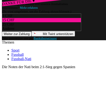
DANKE FÜR DIE ♥
Würdest du gerne watson und unseren Journalismus
unterstützen?
Mehr erfahren
(Du wirst umgeleitet, um die Zahlung abzuschliessen.)
5 CHF
15 CHF
25 CHF
Anderer
Weiter zur Zahlung
Mit Twint unterstützen
Oder unterstütze uns per
Banküberweisung
.
Themen
Sport
Fussball
Fussball-Nati
Die Noten der Nati beim 2:1-Sieg gegen Spanien