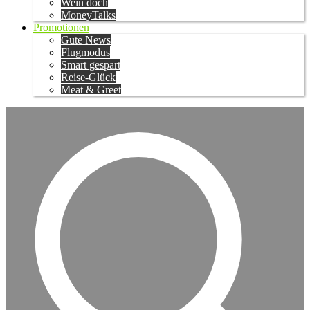
Wein doch
MoneyTalks
Promotionen
Gute News
Flugmodus
Smart gespart
Reise-Glück
Meat & Greet