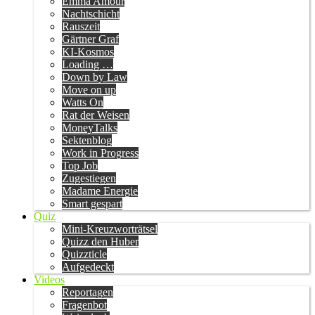
Emma Amour
Nachtschicht
Rauszeit
Gärtner Graf
KI-Kosmos
Loading …
Down by Law
Move on up
Watts On
Rat der Weisen
MoneyTalks
Sektenblog
Work in Progress
Top Job
Zugestiegen
Madame Energie
Smart gespart
Quiz
Mini-Kreuzworträtsel
Quizz den Huber
Quizzticle
Aufgedeckt
Videos
Reportagen
Fragenbot