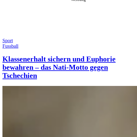
Sport
Fussball
Klassenerhalt sichern und Euphorie
bewahren – das Nati-Motto gegen
Tschechien