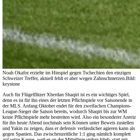
Noah Okafor erzielte im Hinspiel gegen Tschechien den einzigen
Schweizer Treffer, aktuell fehlt er aber wegen Zahnschmerzen.
Bild:
keystone
Auch für Flügelflitzer Xherdan Shaqiri ist es ein wichtiges Spiel,
denn es ist für ihn eines der letzten Pflichtspiele vor Saisonende in
der MLS. Anfang Oktober endet für den zweifachen Champions-
League-Sieger die Saison bereits, wodurch Shaqiri bis zur WM
keine Pflichtspiele mehr bestreiten wird. Also ein besonderer Anreiz
für ihn heute Abend nochmals sein Können unter Beweis zustellen
und Yakin zu zeigen, dass er defensiv verlässlicher agieren kann als
gegen Spanien. Das zwischenzeitliche 1:1 ging nämlich komplett
auf seine Kappe, weil er an der Mittellinie stehen blieb, statt mit