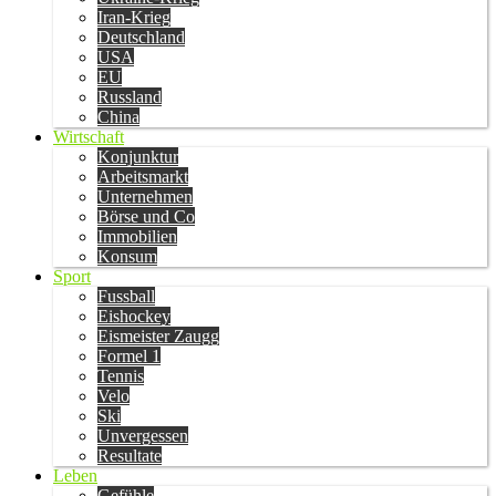
Iran-Krieg
Deutschland
USA
EU
Russland
China
Wirtschaft
Konjunktur
Arbeitsmarkt
Unternehmen
Börse und Co
Immobilien
Konsum
Sport
Fussball
Eishockey
Eismeister Zaugg
Formel 1
Tennis
Velo
Ski
Unvergessen
Resultate
Leben
Gefühle