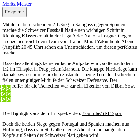
Moritz Meister
Folge mir
Mit dem überraschenden 2:1-Sieg in Saragossa gegen Spanien
machte die Schweizer Fussball-Nati einen wichtigen Schritt in
Richtung Klassenerhalt in der Liga A der Nations League. Gegen
Tschechien reicht dem Team von Trainer Murat Yakin heute Abend
(Anpfiff: 20.45 Uhr) schon ein Unentschieden, um diesen perfekt zu
machen.
Dass dies allerdings keine einfache Aufgabe wird, sollte nach dem
1:2 im Hinspiel in Prag jedem klar sein. Die knappe Niederlage kam
damals zwar sehr unglücklich zustande – beide Tore der Tschechen
fielen unter gütiger Mithilfe der Schweizer Defensive. Der
Siegtreffer für die Tschechen war gar ein Eigentor von Djibril Sow.
Die Highlights aus dem Hinspiel.
Video:
YouTube/SRF Sport
Doch die beiden Siege gegen Portugal und Spanien machen nun
Hoffnung, dass es in St. Gallen heute Abend keine hängenden
Köpfe auf Seiten der Schweizer Nati geben wird.