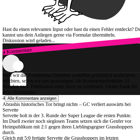
Hast du einen relevanten Input oder hast du einen Fehler entdeckt? D
kannst uns dein Anliegen gerne via Formular übermitteln.
Diskussion wird geladen...
4 Kommentare
Zum Login
Weil wir die Kommentar-Debatten weiterhin persönlich moderieren
möchten, sehen wir uns gezwungen, die Kommentarfunktion 24
Stunden nach Publikation einer Story zu schliessen. Vielen Dank für
dein Verständnis!
4
Alle Kommentare anzeigen
Abrashis historisches Tor bringt nichts – GC verliert auswärts bei
Servette
Servette holt in der 3. Runde der Super League die ersten Punkte.
Im Duell zweier noch sieglosen Teams setzen sich die Genfer vor
Heimpublikum mit 2:1 gegen ihren Lieblingsgegner Grasshoppers
durch.
Gleich mit 5:0 fertigte Servette die Grasshoppers im letzten