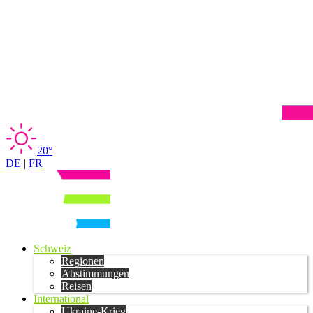
20°
DE
|
FR
Schweiz
Regionen
Abstimmungen
Reisen
International
Ukraine-Krieg