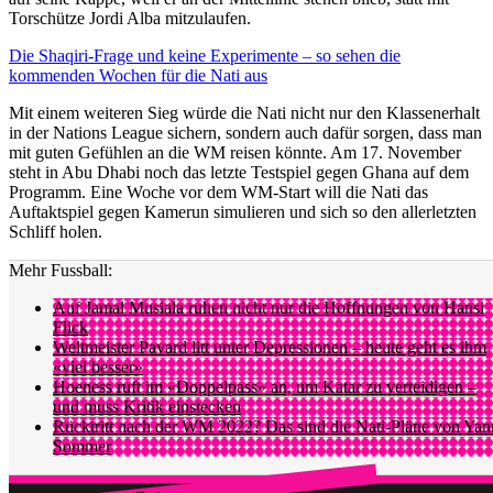
Torschütze Jordi Alba mitzulaufen.
Die Shaqiri-Frage und keine Experimente – so sehen die
kommenden Wochen für die Nati aus
Mit einem weiteren Sieg würde die Nati nicht nur den Klassenerhalt
in der Nations League sichern, sondern auch dafür sorgen, dass man
mit guten Gefühlen an die WM reisen könnte. Am 17. November
steht in Abu Dhabi noch das letzte Testspiel gegen Ghana auf dem
Programm. Eine Woche vor dem WM-Start will die Nati das
Auftaktspiel gegen Kamerun simulieren und sich so den allerletzten
Schliff holen.
Mehr Fussball:
Auf Jamal Musiala ruhen nicht nur die Hoffnungen von Hansi
Flick
Weltmeister Pavard litt unter Depressionen – heute geht es ihm
«viel besser»
Hoeness ruft im «Doppelpass» an, um Katar zu verteidigen –
und muss Kritik einstecken
Rücktritt nach der WM 2022? Das sind die Nati-Pläne von Yan
Sommer