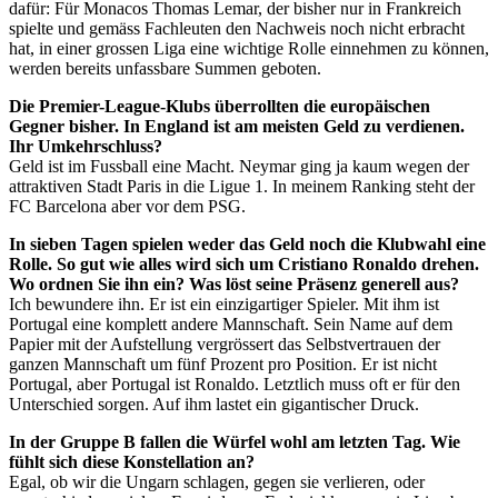
dafür: Für Monacos Thomas Lemar, der bisher nur in Frankreich
spielte und gemäss Fachleuten den Nachweis noch nicht erbracht
hat, in einer grossen Liga eine wichtige Rolle einnehmen zu können,
werden bereits unfassbare Summen geboten.
Die Premier-League-Klubs überrollten die europäischen
Gegner bisher. In England ist am meisten Geld zu verdienen.
Ihr Umkehrschluss?
Geld ist im Fussball eine Macht. Neymar ging ja kaum wegen der
attraktiven Stadt Paris in die Ligue 1. In meinem Ranking steht der
FC Barcelona aber vor dem PSG.
In sieben Tagen spielen weder das Geld noch die Klubwahl eine
Rolle. So gut wie alles wird sich um Cristiano Ronaldo drehen.
Wo ordnen Sie ihn ein? Was löst seine Präsenz generell aus?
Ich bewundere ihn. Er ist ein einzigartiger Spieler. Mit ihm ist
Portugal eine komplett andere Mannschaft. Sein Name auf dem
Papier mit der Aufstellung vergrössert das Selbstvertrauen der
ganzen Mannschaft um fünf Prozent pro Position. Er ist nicht
Portugal, aber Portugal ist Ronaldo. Letztlich muss oft er für den
Unterschied sorgen. Auf ihm lastet ein gigantischer Druck.
In der Gruppe B fallen die Würfel wohl am letzten Tag. Wie
fühlt sich diese Konstellation an?
Egal, ob wir die Ungarn schlagen, gegen sie verlieren, oder