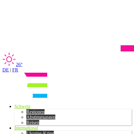
26°
DE
|
FR
Schweiz
Regionen
Abstimmungen
Reisen
International
Ukraine-Krieg