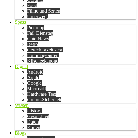
Food
Filme und Serien
Unterwegs
Spass
Picdump
Fail-Dienstag
Cute News
Retro
Gerechtigkeit siegt
Dumm gelaufen
Klischeekanone
Digital
Android
Apple
Google
Microsoft
Hardware-Test
Online-Sicherheit
Wissen
History
Gesundheit
Daten
Karten
Blogs