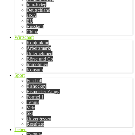
Iran-Krieg
Deutschland
USA
EU
Russland
China
Wirtschaft
Konjunktur
Arbeitsmarkt
Unternehmen
Börse und Co
Immobilien
Konsum
Sport
Fussball
Eishockey
Eismeister Zaugg
Formel 1
Tennis
Velo
Ski
Unvergessen
Resultate
Leben
Gefühle