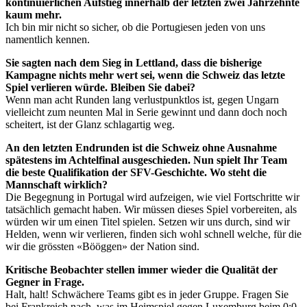
kontinuierlichen Aufstieg innerhalb der letzten zwei Jahrzehnte
kaum mehr.
Ich bin mir nicht so sicher, ob die Portugiesen jeden von uns
namentlich kennen.
Sie sagten nach dem Sieg in Lettland, dass die bisherige
Kampagne nichts mehr wert sei, wenn die Schweiz das letzte
Spiel verlieren würde. Bleiben Sie dabei?
Wenn man acht Runden lang verlustpunktlos ist, gegen Ungarn
vielleicht zum neunten Mal in Serie gewinnt und dann doch noch
scheitert, ist der Glanz schlagartig weg.
An den letzten Endrunden ist die Schweiz ohne Ausnahme
spätestens im Achtelfinal ausgeschieden. Nun spielt Ihr Team
die beste Qualifikation der SFV-Geschichte. Wo steht die
Mannschaft wirklich?
Die Begegnung in Portugal wird aufzeigen, wie viel Fortschritte wir
tatsächlich gemacht haben. Wir müssen dieses Spiel vorbereiten, als
würden wir um einen Titel spielen. Setzen wir uns durch, sind wir
Helden, wenn wir verlieren, finden sich wohl schnell welche, für die
wir die grössten «Bööggen» der Nation sind.
Kritische Beobachter stellen immer wieder die Qualität der
Gegner in Frage.
Halt, halt! Schwächere Teams gibt es in jeder Gruppe. Fragen Sie
bei Frankreich nach, was im Heimspiel gegen Luxemburg beim 0:0