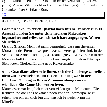
Qualifikation einen Granit Xhaka in bester Verfassung. Der 25-
jährige Arsenal-Star macht sich vor dem Duell gegen Portugal auch
Gedanken über Cristiano Ronaldo.
13
03.10.2017, 13:30
03.10.2017, 13:30
Granit Xhaka, im ersten Quartal nach Ihrem Transfer zum FC
Arsenal wurden Sie unter dem medialen Mikroskop
begutachtet und teilweise mehrfach hart angegangen. Waren
Sie irritiert?
Granit Xhaka:
Mich hat nicht beunruhigt, dass mir die ersten
Monate in der Premier League etwas schwerer gefallen sind. In der
Schlussphase drehte ich auf, das Team legte zu. Wir verloren in der
Meisterschaft kaum mehr ein Spiel und sorgten mit dem FA-Cup-
Sieg gegen Chelsea für eine neue Rekordmarke.
«The Guardian» attestierte Ihnen, sich der Challenge zu stellen,
nicht zurückzuweichen. Im letzten Frühling war in der
Londoner Zeitung in Ihrem Zusammenhang von einem
wichtigen Big-Game-Moment zu lesen.
Manchester war lediglich einer von vielen guten Momenten. Die
Kritiker und die Fans bekamen noch vor der Sommerpause zu
sehen, wer ich wirklich bin und was ich bewegen kann im
Mittelfeld.