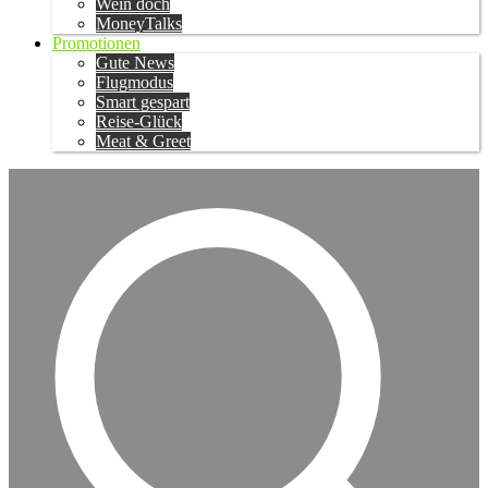
Wein doch
MoneyTalks
Promotionen
Gute News
Flugmodus
Smart gespart
Reise-Glück
Meat & Greet