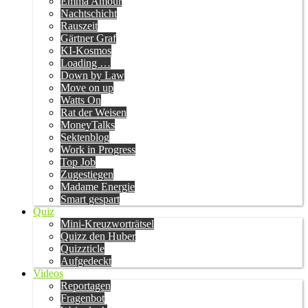
Emma Amour
Nachtschicht
Rauszeit
Gärtner Graf
KI-Kosmos
Loading …
Down by Law
Move on up
Watts On
Rat der Weisen
MoneyTalks
Sektenblog
Work in Progress
Top Job
Zugestiegen
Madame Energie
Smart gespart
Quiz
Mini-Kreuzworträtsel
Quizz den Huber
Quizzticle
Aufgedeckt
Videos
Reportagen
Fragenbot