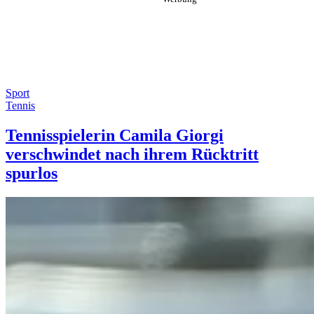
Sport
Tennis
Tennisspielerin Camila Giorgi
verschwindet nach ihrem Rücktritt
spurlos