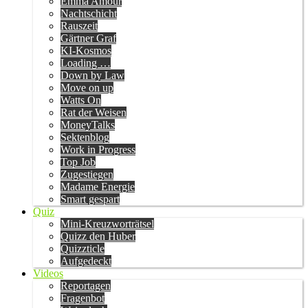
Emma Amour
Nachtschicht
Rauszeit
Gärtner Graf
KI-Kosmos
Loading …
Down by Law
Move on up
Watts On
Rat der Weisen
MoneyTalks
Sektenblog
Work in Progress
Top Job
Zugestiegen
Madame Energie
Smart gespart
Quiz
Mini-Kreuzworträtsel
Quizz den Huber
Quizzticle
Aufgedeckt
Videos
Reportagen
Fragenbot