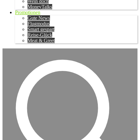
Wein doch
MoneyTalks
Promotionen
Gute News
Flugmodus
Smart gespart
Reise-Glück
Meat & Greet