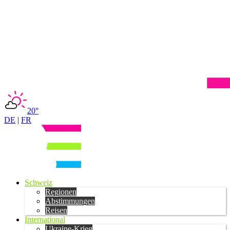
20°
DE
|
FR
Schweiz
Regionen
Abstimmungen
Reisen
International
Ukraine-Krieg