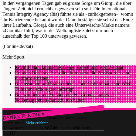
In den vergangenen Tagen gab es grosse Sorge um Giorgi, die über
längere Zeit nicht erreichbar gewesen sein soll. Die International
Tennis Integrity Agency (Itia) führte sie als «zurückgetreten», womit
ihr Karriereende bekannt wurde. Dann bestätigte sie selbst das Ende
ihrer Laufbahn. Giorgi, die auch eine Unterwäsche-Marke namens
«Giomila» führt, war in der Weltrangliste zuletzt nur noch
ausserhalb der Top 100 unterwegs gewesen.
(t-online.de/kat)
Mehr Sport
Kevin Fiala – launisches Genie, Rebell und jetzt Weltstar
Coming-Out-Day: So sollen homosexuelle Profisportler eine
Plattform erhalten
Diskussionen und Stänkereien – aber Ambühl hat seine WM-
Teilnahme schon gerechtfertigt
Der wundersame Aufstieg des FC Como – und was
Nelkenzigaretten damit zu tun haben
DANKE FÜR DIE ♥
Würdest du gerne watson und unseren Journalismus
unterstützen?
Mehr erfahren
(Du wirst umgeleitet, um die Zahlung abzuschliessen.)
5 CHF