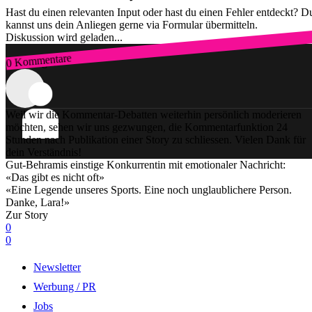
Hast du einen relevanten Input oder hast du einen Fehler entdeckt? D
kannst uns dein Anliegen gerne via Formular übermitteln.
Diskussion wird geladen...
0 Kommentare
Zum Login
Weil wir die Kommentar-Debatten weiterhin persönlich moderieren
möchten, sehen wir uns gezwungen, die Kommentarfunktion 24
Stunden nach Publikation einer Story zu schliessen. Vielen Dank für
dein Verständnis!
Gut-Behramis einstige Konkurrentin mit emotionaler Nachricht:
«Das gibt es nicht oft»
«Eine Legende unseres Sports. Eine noch unglaublichere Person.
Danke, Lara!»
Zur Story
0
0
Newsletter
Werbung / PR
Jobs