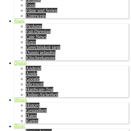
Food
Filme und Serien
Unterwegs
Spass
Picdump
Fail-Dienstag
Cute News
Retro
Gerechtigkeit siegt
Dumm gelaufen
Klischeekanone
Digital
Android
Apple
Google
Microsoft
Hardware-Test
Online-Sicherheit
Wissen
History
Gesundheit
Daten
Karten
Blogs