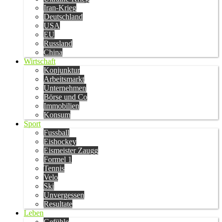
Iran-Krieg
Deutschland
USA
EU
Russland
China
Wirtschaft
Konjunktur
Arbeitsmarkt
Unternehmen
Börse und Co
Immobilien
Konsum
Sport
Fussball
Eishockey
Eismeister Zaugg
Formel 1
Tennis
Velo
Ski
Unvergessen
Resultate
Leben
Gefühle