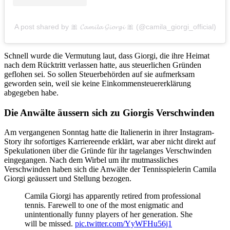
A post shared by 🎀 𝓒𝓪𝓶𝓲𝓵𝓪 𝓖𝓲𝓸𝓻𝓰𝓲 🎀 (@camila_giorgi_official)
Schnell wurde die Vermutung laut, dass Giorgi, die ihre Heimat
nach dem Rücktritt verlassen hatte, aus steuerlichen Gründen
geflohen sei. So sollen Steuerbehörden auf sie aufmerksam
geworden sein, weil sie keine Einkommensteuererklärung
abgegeben habe.
Die Anwälte äussern sich zu Giorgis Verschwinden
Am vergangenen Sonntag hatte die Italienerin in ihrer Instagram-
Story ihr sofortiges Karriereende erklärt, war aber nicht direkt auf
Spekulationen über die Gründe für ihr tagelanges Verschwinden
eingegangen. Nach dem Wirbel um ihr mutmassliches
Verschwinden haben sich die Anwälte der Tennisspielerin Camila
Giorgi geäussert und Stellung bezogen.
Camila Giorgi has apparently retired from professional
tennis. Farewell to one of the most enigmatic and
unintentionally funny players of her generation. She
will be missed.
pic.twitter.com/YyWFHu56j1