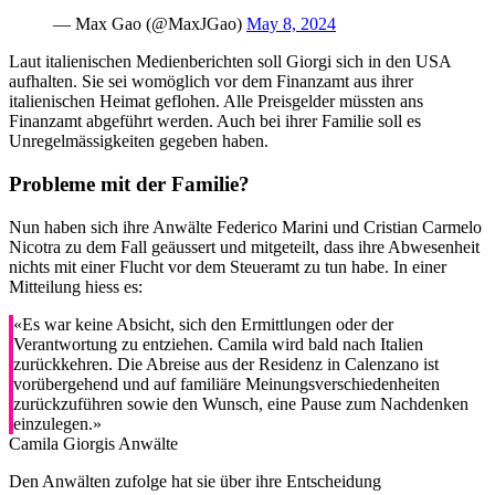
— Max Gao (@MaxJGao)
May 8, 2024
Laut italienischen Medienberichten soll Giorgi sich in den USA
aufhalten. Sie sei womöglich vor dem Finanzamt aus ihrer
italienischen Heimat geflohen. Alle Preisgelder müssten ans
Finanzamt abgeführt werden. Auch bei ihrer Familie soll es
Unregelmässigkeiten gegeben haben.
Probleme mit der Familie?
Nun haben sich ihre Anwälte Federico Marini und Cristian Carmelo
Nicotra zu dem Fall geäussert und mitgeteilt, dass ihre Abwesenheit
nichts mit einer Flucht vor dem Steueramt zu tun habe. In einer
Mitteilung hiess es:
«Es war keine Absicht, sich den Ermittlungen oder der
Verantwortung zu entziehen. Camila wird bald nach Italien
zurückkehren. Die Abreise aus der Residenz in Calenzano ist
vorübergehend und auf familiäre Meinungsverschiedenheiten
zurückzuführen sowie den Wunsch, eine Pause zum Nachdenken
einzulegen.»
Camila Giorgis Anwälte
Den Anwälten zufolge hat sie über ihre Entscheidung