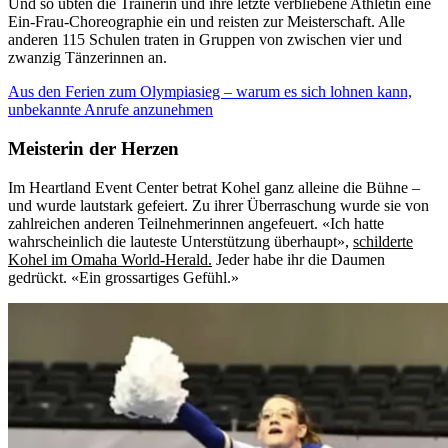
Und so übten die Trainerin und ihre letzte verbliebene Athletin eine
Ein-Frau-Choreographie ein und reisten zur Meisterschaft. Alle
anderen 115 Schulen traten in Gruppen von zwischen vier und
zwanzig Tänzerinnen an.
Aus den Ferien zum Olympiasieg – warum es sich lohnen kann,
unbekannte Anrufe anzunehmen
Meisterin der Herzen
Im Heartland Event Center betrat Kohel ganz alleine die Bühne –
und wurde lautstark gefeiert. Zu ihrer Überraschung wurde sie von
zahlreichen anderen Teilnehmerinnen angefeuert. «Ich hatte
wahrscheinlich die lauteste Unterstützung überhaupt»,
schilderte
Kohel im Omaha World-Herald.
Jeder habe ihr die Daumen
gedrückt. «Ein grossartiges Gefühl.»