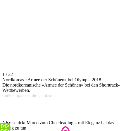
1 / 22
Nordkoreas «Armee der Schönen» bei Olympia 2018
Die nordkoreanische «Armee der Schönen» bei den Shorttrack-
Wettbewerben.
quelle: ap/ap / julie jacobson
Nico schickt Marco zum Cheerleading – mit Eleganz hat das
wenig zu tun