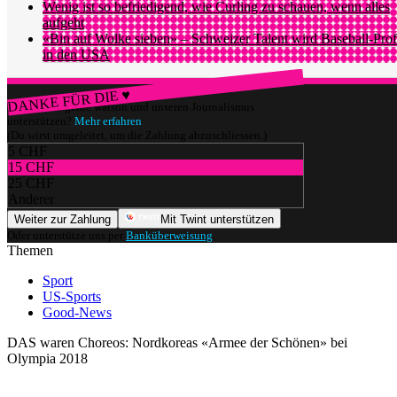
Wenig ist so befriedigend, wie Curling zu schauen, wenn alles
aufgeht
«Bin auf Wolke sieben» – Schweizer Talent wird Baseball-Prof
in den USA
DANKE FÜR DIE ♥
Würdest du gerne watson und unseren Journalismus
unterstützen?
Mehr erfahren
(Du wirst umgeleitet, um die Zahlung abzuschliessen.)
5 CHF
15 CHF
25 CHF
Anderer
Weiter zur Zahlung
Mit Twint unterstützen
Oder unterstütze uns per
Banküberweisung
.
Themen
Sport
US-Sports
Good-News
DAS waren Choreos: Nordkoreas «Armee der Schönen» bei
Olympia 2018