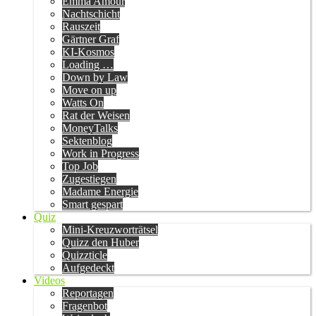
Emma Amour
Nachtschicht
Rauszeit
Gärtner Graf
KI-Kosmos
Loading …
Down by Law
Move on up
Watts On
Rat der Weisen
MoneyTalks
Sektenblog
Work in Progress
Top Job
Zugestiegen
Madame Energie
Smart gespart
Quiz
Mini-Kreuzworträtsel
Quizz den Huber
Quizzticle
Aufgedeckt
Videos
Reportagen
Fragenbot