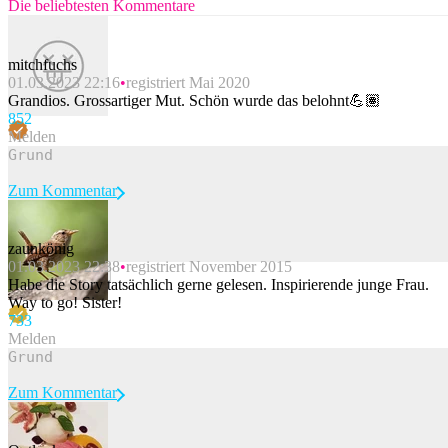
Die beliebtesten Kommentare
mitchfuchs
01.03.2023 22:16
registriert Mai 2020
Grandios. Grossartiger Mut. Schön wurde das belohnt💪🏽
85
2
Melden
Zum Kommentar
zaunkönig
01.03.2023 22:38
registriert November 2015
Beitrag melden
Habe die Story tatsächlich gerne gelesen. Inspirierende junge Frau.
Way to go! Sister!
73
3
Melden
Zum Kommentar