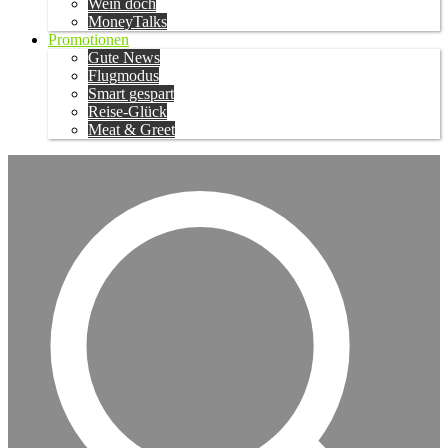
Wein doch
MoneyTalks
Promotionen
Gute News
Flugmodus
Smart gespart
Reise-Glück
Meat & Greet