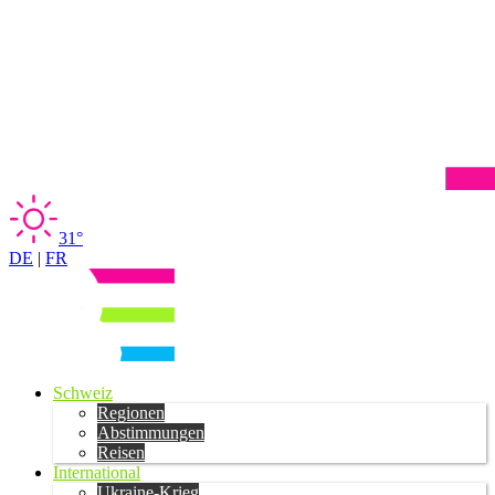
31°
DE
|
FR
Schweiz
Regionen
Abstimmungen
Reisen
International
Ukraine-Krieg