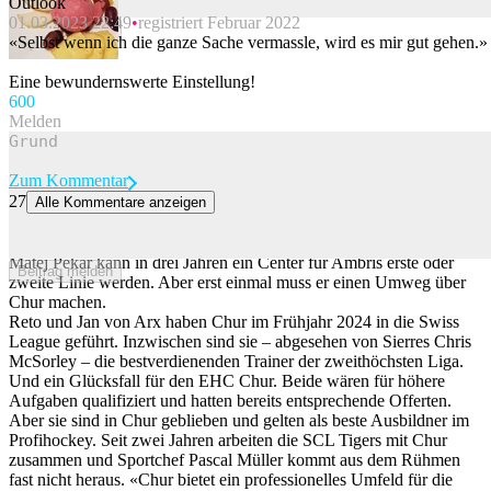
Outlook
01.03.2023 22:49
registriert Februar 2022
Beitrag melden
«Selbst wenn ich die ganze Sache vermassle, wird es mir gut gehen.»
Eine bewundernswerte Einstellung!
60
0
Melden
Zum Kommentar
27
Alle Kommentare anzeigen
Ambris Jahrzehnttalent zu Chur – so kann die Swiss League
funktionieren
Matej Pekar kann in drei Jahren ein Center für Ambris erste oder
Beitrag melden
zweite Linie werden. Aber erst einmal muss er einen Umweg über
Chur machen.
Reto und Jan von Arx haben Chur im Frühjahr 2024 in die Swiss
League geführt. Inzwischen sind sie – abgesehen von Sierres Chris
McSorley – die bestverdienenden Trainer der zweithöchsten Liga.
Und ein Glücksfall für den EHC Chur. Beide wären für höhere
Aufgaben qualifiziert und hatten bereits entsprechende Offerten.
Aber sie sind in Chur geblieben und gelten als beste Ausbildner im
Profihockey. Seit zwei Jahren arbeiten die SCL Tigers mit Chur
zusammen und Sportchef Pascal Müller kommt aus dem Rühmen
fast nicht heraus. «Chur bietet ein professionelles Umfeld für die