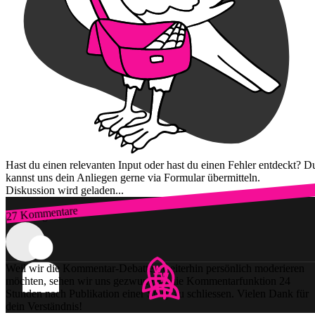
Hast du einen relevanten Input oder hast du einen Fehler entdeckt? D
kannst uns dein Anliegen gerne via Formular übermitteln.
Diskussion wird geladen...
27 Kommentare
Zum Login
Weil wir die Kommentar-Debatten weiterhin persönlich moderieren
möchten, sehen wir uns gezwungen, die Kommentarfunktion 24
Stunden nach Publikation einer Story zu schliessen. Vielen Dank für
dein Verständnis!