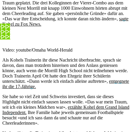
Traum geplatzt. Die drei Kolleginnen der Vierer-Combo aus dem
kleinen Nest Morrill mit knapp 1000 Einwohnern hörten abrupt mit
dem Cheerleading auf. Sie gaben «persönliche Gründe» dafür an.
«Das war ihre Entscheidung, ich konnte daran nichts ändern»,
sagte
Kohel zu Fox News.
Video: youtube/Omaha World-Herald
Als Kohels Trainerin ihr diese Nachricht überbrachte, sprach sie
davon, dass man trotzdem hinreisen und den Anlass geniessen
könne, auch wenn die Morrill High School nicht teilnehmen werde.
Doch Trainerin April Ott hatte den Ehrgeiz ihrer Schülerin
unterschätzt. «Dann werde ich einfach alleine auftreten»,
entgegnete
ihr die 17-Jährige.
Sie habe so viel Zeit und Schweiss investiert, dass sie dieses
Highlight nicht einfach sausen lassen wolle. «Das war mein Traum,
seit ich ein kleines Mädchen war»,
erzählte Kohel dem Grand Island
Independent.
Ihre Familie habe jeweils gemeinsam Footballspiele
besucht «und ich sass dann da und schaute nur auf die
Cheerleaderinnen».