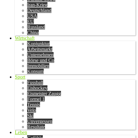
Iran-Krieg
Deutschland
USA
EU
Russland
China
Wirtschaft
Konjunktur
Arbeitsmarkt
Unternehmen
Börse und Co
Immobilien
Konsum
Sport
Fussball
Eishockey
Eismeister Zaugg
Formel 1
Tennis
Velo
Ski
Unvergessen
Resultate
Leben
Gefühle