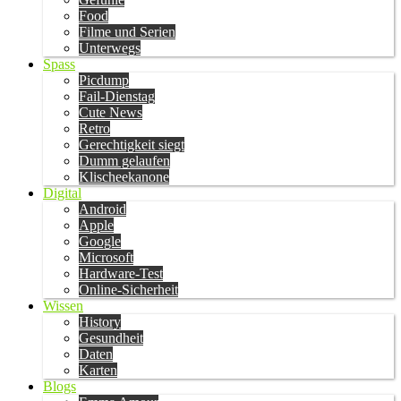
Food
Filme und Serien
Unterwegs
Spass
Picdump
Fail-Dienstag
Cute News
Retro
Gerechtigkeit siegt
Dumm gelaufen
Klischeekanone
Digital
Android
Apple
Google
Microsoft
Hardware-Test
Online-Sicherheit
Wissen
History
Gesundheit
Daten
Karten
Blogs