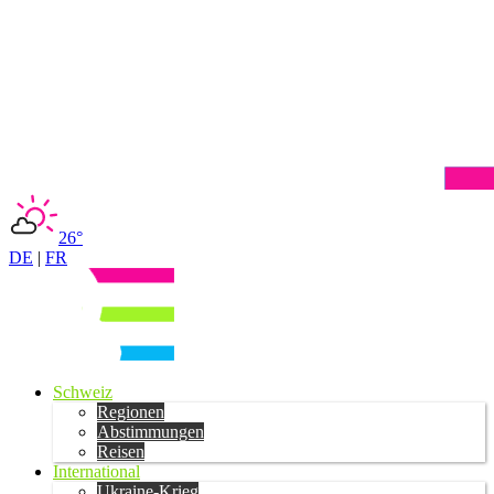
26°
DE
|
FR
Schweiz
Regionen
Abstimmungen
Reisen
International
Ukraine-Krieg