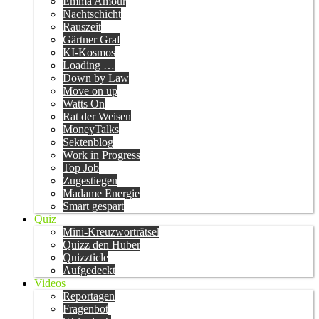
Emma Amour
Nachtschicht
Rauszeit
Gärtner Graf
KI-Kosmos
Loading …
Down by Law
Move on up
Watts On
Rat der Weisen
MoneyTalks
Sektenblog
Work in Progress
Top Job
Zugestiegen
Madame Energie
Smart gespart
Quiz
Mini-Kreuzworträtsel
Quizz den Huber
Quizzticle
Aufgedeckt
Videos
Reportagen
Fragenbot