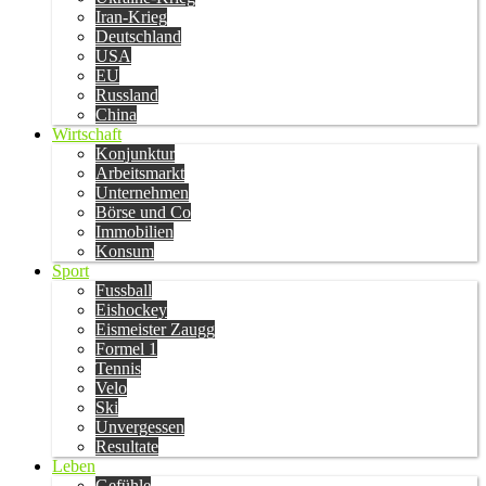
Iran-Krieg
Deutschland
USA
EU
Russland
China
Wirtschaft
Konjunktur
Arbeitsmarkt
Unternehmen
Börse und Co
Immobilien
Konsum
Sport
Fussball
Eishockey
Eismeister Zaugg
Formel 1
Tennis
Velo
Ski
Unvergessen
Resultate
Leben
Gefühle