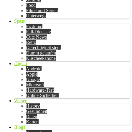
Food
Filme und Serien
Unterwegs
Spass
Picdump
Fail-Dienstag
Cute News
Retro
Gerechtigkeit siegt
Dumm gelaufen
Klischeekanone
Digital
Android
Apple
Google
Microsoft
Hardware-Test
Online-Sicherheit
Wissen
History
Gesundheit
Daten
Karten
Blogs