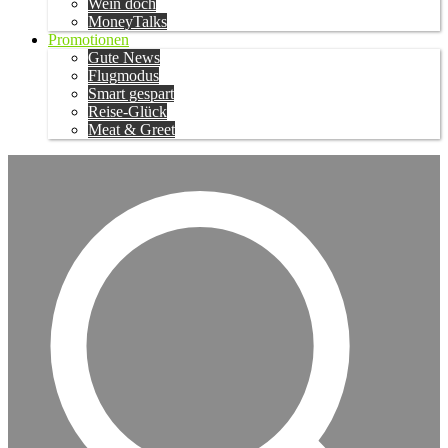
Wein doch
MoneyTalks
Promotionen
Gute News
Flugmodus
Smart gespart
Reise-Glück
Meat & Greet