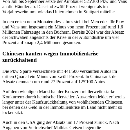
Von Juli bis September setzte der Autobauer 525'300 Pkw und Vans
an die Händler ab. Das sind zwölf Prozent weniger als im
Vorjahreszeitraum, wie das Unternehmen in Stuttgart mitteilte.
In den ersten neun Monaten des Jahres steht bei Mercedes für Pkw
und Vans nun insgesamt ein Minus von neun Prozent auf rund 1,6
Millionen Fahrzeuge in den Büchern. Bereits 2024 war der Absatz
der Schwaben angesichts der Krise in der Autoindustrie um vier
Prozent auf knapp 2,4 Millionen gesunken.
Chinesen kaufen wegen Immobilienkrise
zurückhaltend
Die Pkw-Sparte verzeichnete mit 441'500 verkauften Autos im
dritten Quartal ein Minus von zwölf Prozent. In China sank der
Absatz demnach um rund 27 Prozent auf 125'100 Autos.
Auf dem wichtigen Markt hat der Konzern mittlerweile starke
Konkurrenz durch heimische Hersteller. Ausserdem leidet er bereits
länger unter der Kaufzurückhaltung von wohlhabenden Chinesen,
bei denen das Geld in der Immobilienkrise im Land nicht mehr so
locker sitzt.
Auch in den USA ging der Absatz um 17 Prozent zurück. Nach
Angaben von Vertriebschef Mathias Geisen liegen die