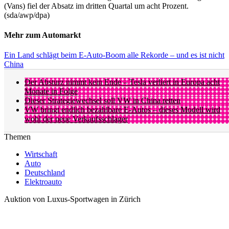
(Vans) fiel der Absatz im dritten Quartal um acht Prozent.
(sda/awp/dpa)
Mehr zum Automarkt
Ein Land schlägt beim E-Auto-Boom alle Rekorde – und es ist nicht
China
Der Absturz nimmt kein Ende – Tesla verliert in Europa acht
Monate in Folge
Dieser Strategiewechsel soll VW in China retten
VW bringt endlich bezahlbare E-Autos – dieses Modell wird
wohl der neue Verkaufsschlager
Themen
Wirtschaft
Auto
Deutschland
Elektroauto
Auktion von Luxus-Sportwagen in Zürich