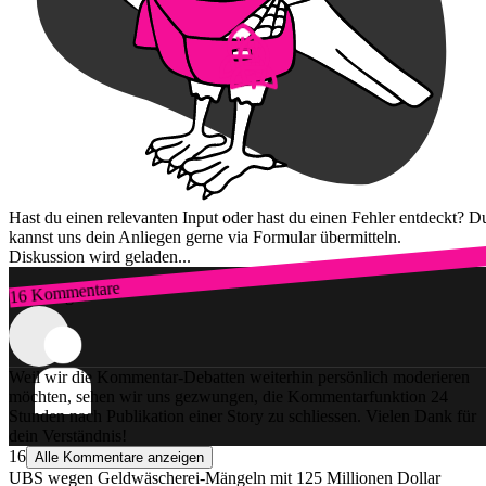
Hast du einen relevanten Input oder hast du einen Fehler entdeckt? D
kannst uns dein Anliegen gerne via Formular übermitteln.
Diskussion wird geladen...
16 Kommentare
Zum Login
Weil wir die Kommentar-Debatten weiterhin persönlich moderieren
möchten, sehen wir uns gezwungen, die Kommentarfunktion 24
Stunden nach Publikation einer Story zu schliessen. Vielen Dank für
dein Verständnis!
16
Alle Kommentare anzeigen
UBS wegen Geldwäscherei-Mängeln mit 125 Millionen Dollar