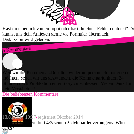
Hast du einen relevanten Input oder hast du einen Fehler entdeckt? D
kannst uns dein Anliegen gerne via Formular übermitteln.
Diskussion wird geladen...
5 Kommentare
Zum Login
Weil wir die Kommentar-Debatten weiterhin persönlich moderieren
möchten, sehen wir uns gezwungen, die Kommentarfunktion 24
Stunden nach Publikation einer Story zu schliessen. Vielen Dank für
dein Verständnis!
Die beliebtesten Kommentare
Anded
13.01.2017 10:37
registriert Oktober 2014
Ein 86-jähriger verliert 4% seinen 25 Milliardenvermögens. Who
cares?
0
0