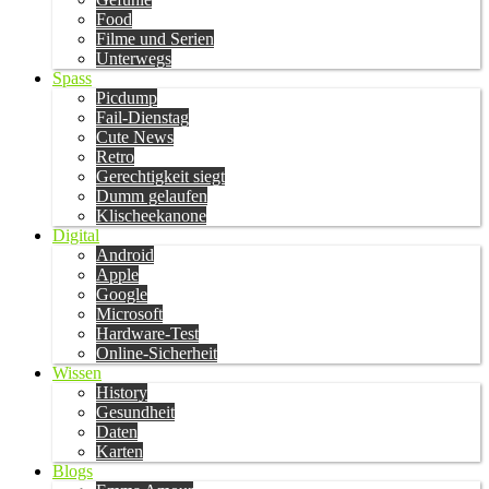
Food
Filme und Serien
Unterwegs
Spass
Picdump
Fail-Dienstag
Cute News
Retro
Gerechtigkeit siegt
Dumm gelaufen
Klischeekanone
Digital
Android
Apple
Google
Microsoft
Hardware-Test
Online-Sicherheit
Wissen
History
Gesundheit
Daten
Karten
Blogs