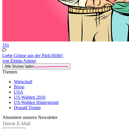
191
Liebe Grüsse aus der Pärli-Hölle!
von Emma Amour
Alle Stories laden
Themen
Wirtschaft
Börse
USA
US-Wahlen 2016
US-Wahlen Hintergrund
Donald Trump
Abonniere unseren Newsletter