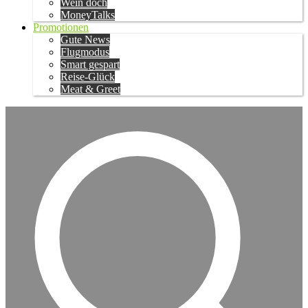
Wein doch
MoneyTalks
Promotionen
Gute News
Flugmodus
Smart gespart
Reise-Glück
Meat & Greet