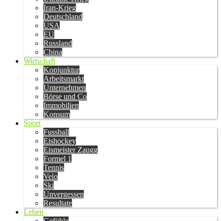
Iran-Krieg
Deutschland
USA
EU
Russland
China
Wirtschaft
Konjunktur
Arbeitsmarkt
Unternehmen
Börse und Co
Immobilien
Konsum
Sport
Fussball
Eishockey
Eismeister Zaugg
Formel 1
Tennis
Velo
Ski
Unvergessen
Resultate
Leben
Gefühle