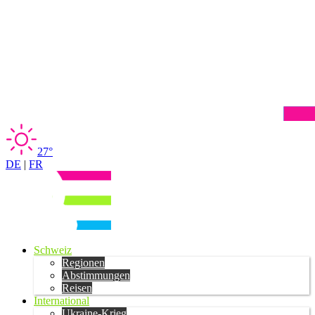
27°
DE
|
FR
Schweiz
Regionen
Abstimmungen
Reisen
International
Ukraine-Krieg