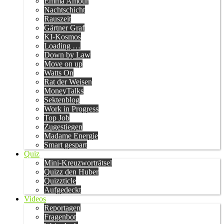
Emma Amour
Nachtschicht
Rauszeit
Gärtner Graf
KI-Kosmos
Loading …
Down by Law
Move on up
Watts On
Rat der Weisen
MoneyTalks
Sektenblog
Work in Progress
Top Job
Zugestiegen
Madame Energie
Smart gespart
Quiz
Mini-Kreuzworträtsel
Quizz den Huber
Quizzticle
Aufgedeckt
Videos
Reportagen
Fragenbot