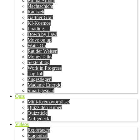
Emma Amour
Nachtschicht
Rauszeit
Gärtner Graf
KI-Kosmos
Loading …
Down by Law
Move on up
Watts On
Rat der Weisen
MoneyTalks
Sektenblog
Work in Progress
Top Job
Zugestiegen
Madame Energie
Smart gespart
Quiz
Mini-Kreuzworträtsel
Quizz den Huber
Quizzticle
Aufgedeckt
Videos
Reportagen
Fragenbot