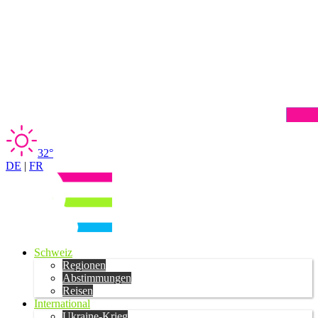
32°
DE
|
FR
Schweiz
Regionen
Abstimmungen
Reisen
International
Ukraine-Krieg