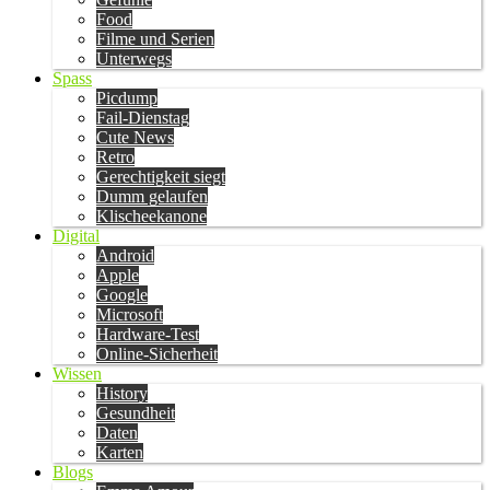
Food
Filme und Serien
Unterwegs
Spass
Picdump
Fail-Dienstag
Cute News
Retro
Gerechtigkeit siegt
Dumm gelaufen
Klischeekanone
Digital
Android
Apple
Google
Microsoft
Hardware-Test
Online-Sicherheit
Wissen
History
Gesundheit
Daten
Karten
Blogs