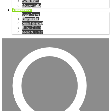
Wein doch
MoneyTalks
Promotionen
Gute News
Flugmodus
Smart gespart
Reise-Glück
Meat & Greet