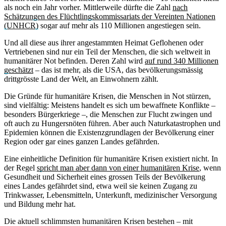
als noch ein Jahr vorher. Mittlerweile dürfte die Zahl
nach
Schätzungen des Flüchtlingskommissariats der Vereinten Nationen
(UNHCR)
sogar auf mehr als 110 Millionen angestiegen sein.
Und all diese aus ihrer angestammten Heimat Geflohenen oder
Vertriebenen sind nur ein Teil der Menschen, die sich weltweit in
humanitärer Not befinden. Deren Zahl wird
auf rund 340 Millionen
geschätzt
– das ist mehr, als die USA, das bevölkerungsmässig
drittgrösste Land der Welt, an Einwohnern zählt.
Die Gründe für humanitäre Krisen, die Menschen in Not stürzen,
sind vielfältig: Meistens handelt es sich um bewaffnete Konflikte –
besonders Bürgerkriege –, die Menschen zur Flucht zwingen und
oft auch zu Hungersnöten führen. Aber auch Naturkatastrophen und
Epidemien können die Existenzgrundlagen der Bevölkerung einer
Region oder gar eines ganzen Landes gefährden.
Eine einheitliche Definition für humanitäre Krisen existiert nicht. In
der Regel
spricht man aber dann von einer humanitären Krise
, wenn
Gesundheit und Sicherheit eines grossen Teils der Bevölkerung
eines Landes gefährdet sind, etwa weil sie keinen Zugang zu
Trinkwasser, Lebensmitteln, Unterkunft, medizinischer Versorgung
und Bildung mehr hat.
Die aktuell schlimmsten humanitären Krisen bestehen – mit