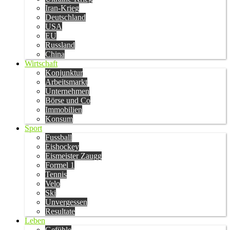
Iran-Krieg
Deutschland
USA
EU
Russland
China
Wirtschaft
Konjunktur
Arbeitsmarkt
Unternehmen
Börse und Co
Immobilien
Konsum
Sport
Fussball
Eishockey
Eismeister Zaugg
Formel 1
Tennis
Velo
Ski
Unvergessen
Resultate
Leben
Gefühle