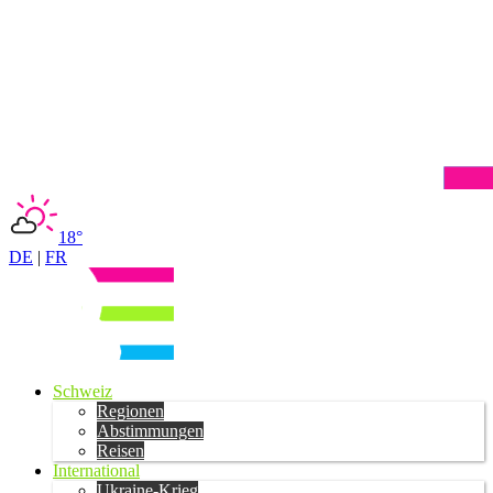
18°
DE
|
FR
Schweiz
Regionen
Abstimmungen
Reisen
International
Ukraine-Krieg