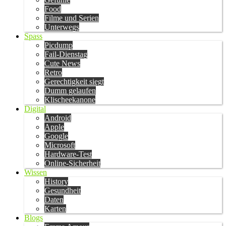
Food
Filme und Serien
Unterwegs
Spass
Picdump
Fail-Dienstag
Cute News
Retro
Gerechtigkeit siegt
Dumm gelaufen
Klischeekanone
Digital
Android
Apple
Google
Microsoft
Hardware-Test
Online-Sicherheit
Wissen
History
Gesundheit
Daten
Karten
Blogs