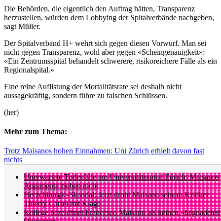
Die Behörden, die eigentlich den Auftrag hätten, Transparenz
herzustellen, würden dem Lobbying der Spitalverbände nachgeben,
sagt Müller.
Der Spitalverband H+ wehrt sich gegen diesen Vorwurf. Man sei
nicht gegen Transparenz, wohl aber gegen «Scheingenauigkeit»:
«Ein Zentrumsspital behandelt schwerere, risikoreichere Fälle als ein
Regionalspital.»
Eine reine Auflistung der Mortalitätsrate sei deshalb nicht
aussagekräftig, sondern führe zu falschen Schlüssen.
(her)
Mehr zum Thema:
Trotz Maisanos hohen Einnahmen: Uni Zürich erhielt davon fast
nichts
Unerwartete Todesfälle am Universitätsspital Zürich: Maisanos
Argumente ziehen nicht
Herzchirurgie-Skandal: Jetzt droht Maisano seinem Kritiker
Thierry Carrel mit Klage
Kollege bezeichnet Francesco Maisano als keinen «begnadeten