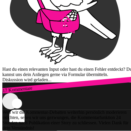
Hast du einen relevanten Input oder hast du einen Fehler entdeckt? D
kannst uns dein Anliegen gerne via Formular übermitteln.
Diskussion wird geladen...
17 Kommentare
Zum Login
Weil wir die Kommentar-Debatten weiterhin persönlich moderieren
möchten, sehen wir uns gezwungen, die Kommentarfunktion 24
Stunden nach Publikation einer Story zu schliessen. Vielen Dank für
dein Verständnis!