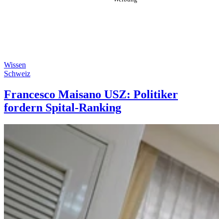
Wissen
Schweiz
Francesco Maisano USZ: Politiker
fordern Spital-Ranking