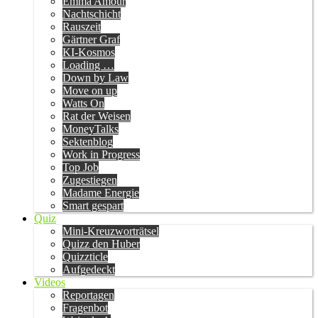
Emma Amour
Nachtschicht
Rauszeit
Gärtner Graf
KI-Kosmos
Loading …
Down by Law
Move on up
Watts On
Rat der Weisen
MoneyTalks
Sektenblog
Work in Progress
Top Job
Zugestiegen
Madame Energie
Smart gespart
Quiz
Mini-Kreuzworträtsel
Quizz den Huber
Quizzticle
Aufgedeckt
Videos
Reportagen
Fragenbot