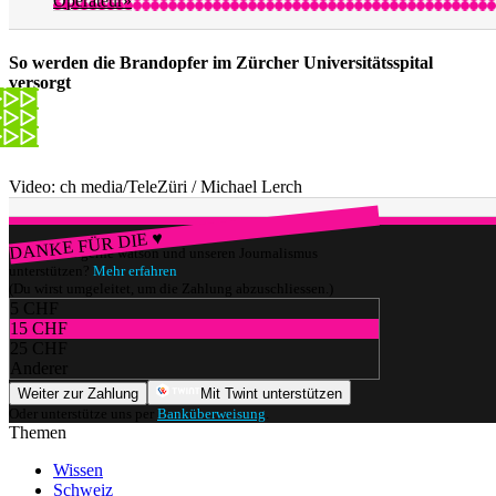
Operateur»
So werden die Brandopfer im Zürcher Universitätsspital
versorgt
Video: ch media/TeleZüri / Michael Lerch
DANKE FÜR DIE ♥
Würdest du gerne watson und unseren Journalismus
unterstützen?
Mehr erfahren
(Du wirst umgeleitet, um die Zahlung abzuschliessen.)
5 CHF
15 CHF
25 CHF
Anderer
Weiter zur Zahlung
Mit Twint unterstützen
Oder unterstütze uns per
Banküberweisung
.
Themen
Wissen
Schweiz