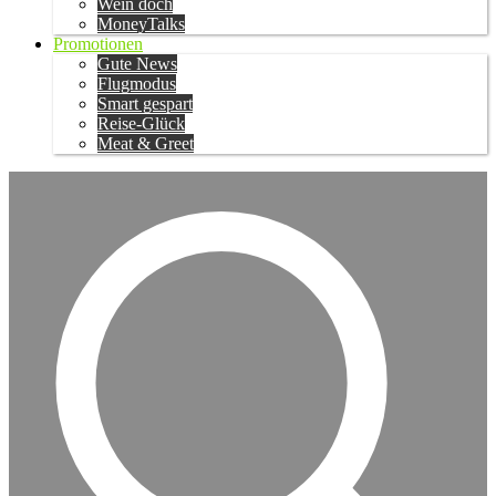
Wein doch
MoneyTalks
Promotionen
Gute News
Flugmodus
Smart gespart
Reise-Glück
Meat & Greet