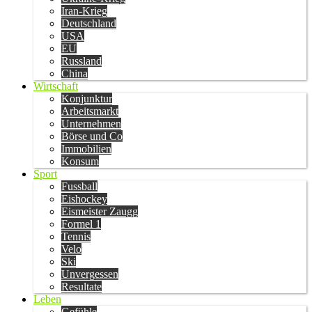
Iran-Krieg
Deutschland
USA
EU
Russland
China
Wirtschaft
Konjunktur
Arbeitsmarkt
Unternehmen
Börse und Co
Immobilien
Konsum
Sport
Fussball
Eishockey
Eismeister Zaugg
Formel 1
Tennis
Velo
Ski
Unvergessen
Resultate
Leben
Gefühle