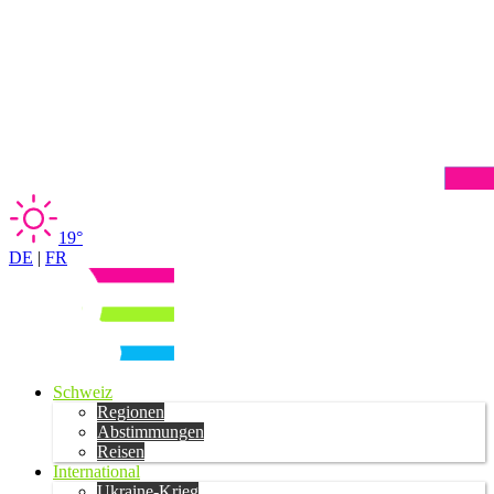
19°
DE
|
FR
Schweiz
Regionen
Abstimmungen
Reisen
International
Ukraine-Krieg