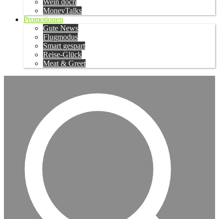
Wein doch
MoneyTalks
Promotionen
Gute News
Flugmodus
Smart gespart
Reise-Glück
Meat & Greet