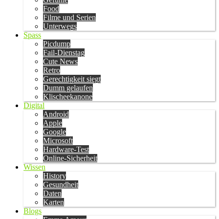
Food
Filme und Serien
Unterwegs
Spass
Picdump
Fail-Dienstag
Cute News
Retro
Gerechtigkeit siegt
Dumm gelaufen
Klischeekanone
Digital
Android
Apple
Google
Microsoft
Hardware-Test
Online-Sicherheit
Wissen
History
Gesundheit
Daten
Karten
Blogs