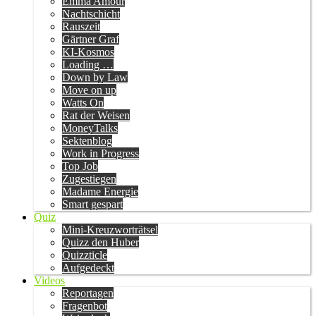
Emma Amour
Nachtschicht
Rauszeit
Gärtner Graf
KI-Kosmos
Loading …
Down by Law
Move on up
Watts On
Rat der Weisen
MoneyTalks
Sektenblog
Work in Progress
Top Job
Zugestiegen
Madame Energie
Smart gespart
Quiz
Mini-Kreuzworträtsel
Quizz den Huber
Quizzticle
Aufgedeckt
Videos
Reportagen
Fragenbot