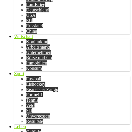
Iran-Krieg
Deutschland
USA
EU
Russland
China
Wirtschaft
Konjunktur
Arbeitsmarkt
Unternehmen
Börse und Co
Immobilien
Konsum
Sport
Fussball
Eishockey
Eismeister Zaugg
Formel 1
Tennis
Velo
Ski
Unvergessen
Resultate
Leben
Gefühle