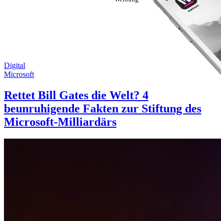
Digital
Microsoft
Rettet Bill Gates die Welt? 4
beunruhigende Fakten zur Stiftung des
Microsoft-Milliardärs