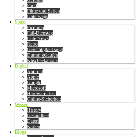
Food
Filme und Serien
Unterwegs
Spass
Picdump
Fail-Dienstag
Cute News
Retro
Gerechtigkeit siegt
Dumm gelaufen
Klischeekanone
Digital
Android
Apple
Google
Microsoft
Hardware-Test
Online-Sicherheit
Wissen
History
Gesundheit
Daten
Karten
Blogs