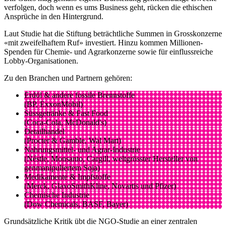
verfolgen, doch wenn es ums Business geht, rücken die ethischen
Ansprüche in den Hintergrund.
Laut Studie hat die Stiftung beträchtliche Summen in Grosskonzerne
«mit zweifelhaftem Ruf» investiert. Hinzu kommen Millionen-
Spenden für Chemie- und Agrarkonzerne sowie für einflussreiche
Lobby-Organisationen.
Zu den Branchen und Partnern gehören:
Erdöl & andere fossile Brennstoffe
(BP, ExxonMobil)
Süssgetränke & Fast Food
(Coca-Cola, McDonald's)
Detailhandel
(Procter & Gamble, Wal Mart)
Nahrungsmittel- und Agrar-Industrie
(Néstle, Monsanto, Cargill, weltgrösster Hersteller von
genmanipuliertem Soja)
Medikamente & Impfstoffe
(Merck, GlaxoSmithKline, Novartis und Pfizer)
Chemische Industrie
(Dow Chemicals, BASF, Bayer)
Grundsätzliche Kritik übt die NGO-Studie an einer zentralen