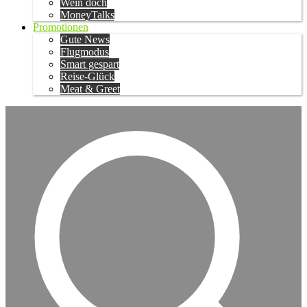
Wein doch
MoneyTalks
Promotionen
Gute News
Flugmodus
Smart gespart
Reise-Glück
Meat & Greet