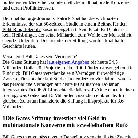
notleidenden Menschen, sondern etliche multinationale Konzerne
und deren Profitinteressen.
Der unabhängige Journalist Patrick Spät hat die wichtigsten
Erkenntnisse der gut 50-seitigen Studie in einem Beitrag
für den
Polit-Blog Telepolis
zusammengefasst. Sein Fazit: Bill Gates sei
kein Heilsbringer, der seine Milliarden zum Wohle der Menschheit
spende. Unter dem Deckmantel der Stiftung würden knallharte
Geschäfte laufen.
Verschenkt Bill Gates sein Vermögen?
Die Gates-Stiftung hat
laut eigenen Angaben
bis heute 34,5
Milliarden Dollar für Projekte in über 100 Ländern ausgegeben. Der
Eindruck, Bill Gates verschenke sein Vermögen für wohltätige
Zwecke, täuscht aber laut Studie. In den letzten vier Jahren wuchs
das persönliche Vermögen auf heute 80 Milliarden Dollar an.
Interessantes Detail: 2014 machte die Microsoft-Aktie einen kleinen
Sprung, was Gates fast 16 Milliarden zusätzlich einbrachte. Im
gleichen Zeitraum finanzierte die Stiftung Hilfsprojekte für 3,6
Milliarden.
Die Gates-Stiftung investiert viel Geld in
multinationale Konzerne mit «zweifelhaftem Ruf»
Bill Gates mag gemäss eigener Darstellung gemeinnützige Zwecke