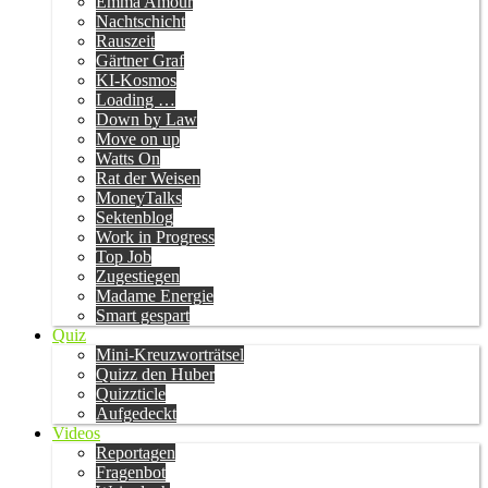
Emma Amour
Nachtschicht
Rauszeit
Gärtner Graf
KI-Kosmos
Loading …
Down by Law
Move on up
Watts On
Rat der Weisen
MoneyTalks
Sektenblog
Work in Progress
Top Job
Zugestiegen
Madame Energie
Smart gespart
Quiz
Mini-Kreuzworträtsel
Quizz den Huber
Quizzticle
Aufgedeckt
Videos
Reportagen
Fragenbot