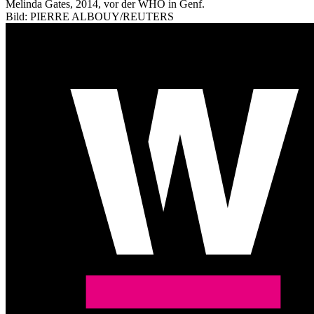
Melinda Gates, 2014, vor der WHO in Genf.
Bild: PIERRE ALBOUY/REUTERS