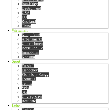
Iran-Krieg
Deutschland
USA
EU
Russland
China
Wirtschaft
Konjunktur
Arbeitsmarkt
Unternehmen
Börse und Co
Immobilien
Konsum
Sport
Fussball
Eishockey
Eismeister Zaugg
Formel 1
Tennis
Velo
Ski
Unvergessen
Resultate
Leben
Gefühle