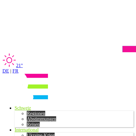
21°
DE
|
FR
Schweiz
Regionen
Abstimmungen
Reisen
International
Ukraine-Krieg