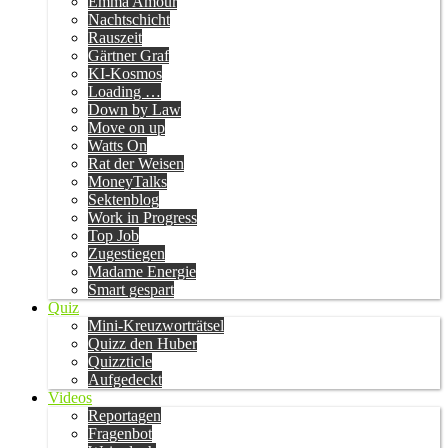
Emma Amour
Nachtschicht
Rauszeit
Gärtner Graf
KI-Kosmos
Loading …
Down by Law
Move on up
Watts On
Rat der Weisen
MoneyTalks
Sektenblog
Work in Progress
Top Job
Zugestiegen
Madame Energie
Smart gespart
Quiz
Mini-Kreuzworträtsel
Quizz den Huber
Quizzticle
Aufgedeckt
Videos
Reportagen
Fragenbot