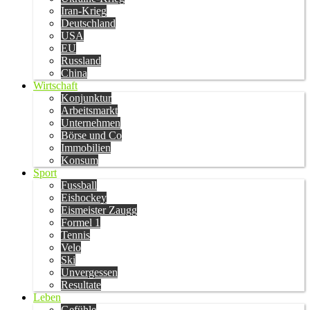
Iran-Krieg
Deutschland
USA
EU
Russland
China
Wirtschaft
Konjunktur
Arbeitsmarkt
Unternehmen
Börse und Co
Immobilien
Konsum
Sport
Fussball
Eishockey
Eismeister Zaugg
Formel 1
Tennis
Velo
Ski
Unvergessen
Resultate
Leben
Gefühle