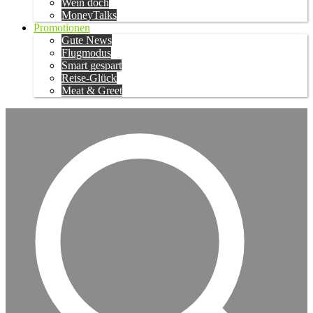
Wein doch
MoneyTalks
Promotionen
Gute News
Flugmodus
Smart gespart
Reise-Glück
Meat & Greet