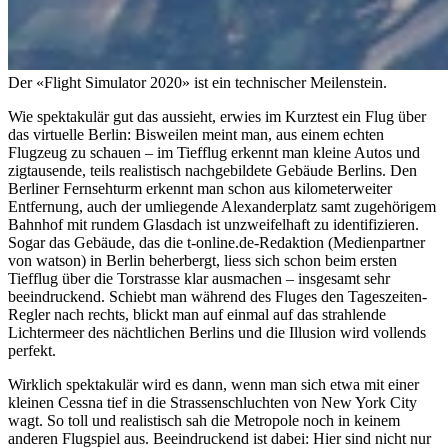
Der «Flight Simulator 2020» ist ein technischer Meilenstein.
Wie spektakulär gut das aussieht, erwies im Kurztest ein Flug über
das virtuelle Berlin: Bisweilen meint man, aus einem echten
Flugzeug zu schauen – im Tiefflug erkennt man kleine Autos und
zigtausende, teils realistisch nachgebildete Gebäude Berlins. Den
Berliner Fernsehturm erkennt man schon aus kilometerweiter
Entfernung, auch der umliegende Alexanderplatz samt zugehörigem
Bahnhof mit rundem Glasdach ist unzweifelhaft zu identifizieren.
Sogar das Gebäude, das die t-online.de-Redaktion (Medienpartner
von watson) in Berlin beherbergt, liess sich schon beim ersten
Tiefflug über die Torstrasse klar ausmachen – insgesamt sehr
beeindruckend. Schiebt man während des Fluges den Tageszeiten-
Regler nach rechts, blickt man auf einmal auf das strahlende
Lichtermeer des nächtlichen Berlins und die Illusion wird vollends
perfekt.
Wirklich spektakulär wird es dann, wenn man sich etwa mit einer
kleinen Cessna tief in die Strassenschluchten von New York City
wagt. So toll und realistisch sah die Metropole noch in keinem
anderen Flugspiel aus. Beeindruckend ist dabei: Hier sind nicht nur