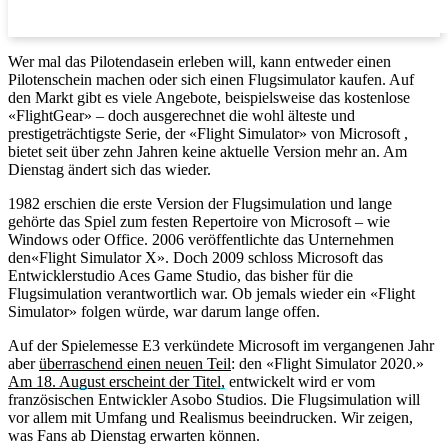
Wer mal das Pilotendasein erleben will, kann entweder einen
Pilotenschein machen oder sich einen Flugsimulator kaufen. Auf
den Markt gibt es viele Angebote, beispielsweise das kostenlose
«FlightGear» – doch ausgerechnet die wohl älteste und
prestigeträchtigste Serie, der «Flight Simulator» von Microsoft ,
bietet seit über zehn Jahren keine aktuelle Version mehr an. Am
Dienstag ändert sich das wieder.
1982 erschien die erste Version der Flugsimulation und lange
gehörte das Spiel zum festen Repertoire von Microsoft – wie
Windows oder Office. 2006 veröffentlichte das Unternehmen
den«Flight Simulator X». Doch 2009 schloss Microsoft das
Entwicklerstudio Aces Game Studio, das bisher für die
Flugsimulation verantwortlich war. Ob jemals wieder ein «Flight
Simulator» folgen würde, war darum lange offen.
Auf der Spielemesse E3 verkündete Microsoft im vergangenen Jahr
aber
überraschend einen neuen Teil
: den «Flight Simulator 2020.»
Am 18. August erscheint der Titel,
entwickelt wird er vom
französischen Entwickler Asobo Studios. Die Flugsimulation will
vor allem mit Umfang und Realismus beeindrucken. Wir zeigen,
was Fans ab Dienstag erwarten können.