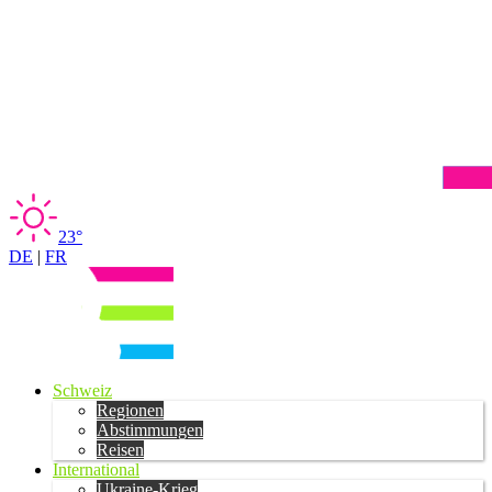
23°
DE
|
FR
Schweiz
Regionen
Abstimmungen
Reisen
International
Ukraine-Krieg