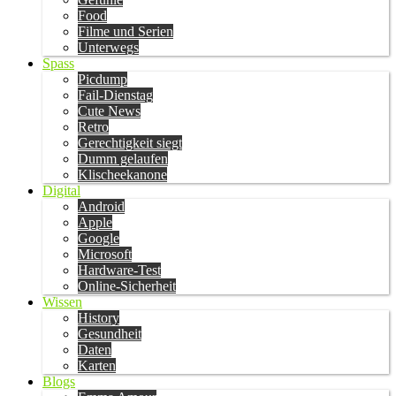
Food
Filme und Serien
Unterwegs
Spass
Picdump
Fail-Dienstag
Cute News
Retro
Gerechtigkeit siegt
Dumm gelaufen
Klischeekanone
Digital
Android
Apple
Google
Microsoft
Hardware-Test
Online-Sicherheit
Wissen
History
Gesundheit
Daten
Karten
Blogs