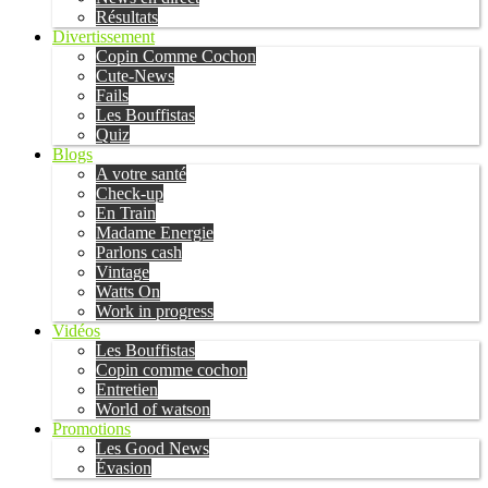
Résultats
Divertissement
Copin Comme Cochon
Cute-News
Fails
Les Bouffistas
Quiz
Blogs
A votre santé
Check-up
En Train
Madame Energie
Parlons cash
Vintage
Watts On
Work in progress
Vidéos
Les Bouffistas
Copin comme cochon
Entretien
World of watson
Promotions
Les Good News
Évasion