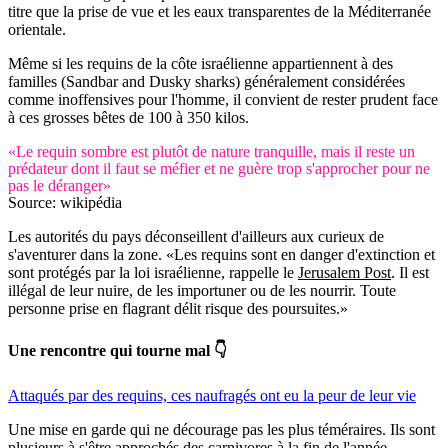
titre que la prise de vue et les eaux transparentes de la Méditerranée
orientale.
Même si les requins de la côte israélienne appartiennent à des
familles (Sandbar and Dusky sharks) généralement considérées
comme inoffensives pour l'homme, il convient de rester prudent face
à ces grosses bêtes de 100 à 350 kilos.
«Le requin sombre est plutôt de nature tranquille, mais il reste un
prédateur dont il faut se méfier et ne guère trop s'approcher pour ne
pas le déranger»
Source: wikipédia
Les autorités du pays déconseillent d'ailleurs aux curieux de
s'aventurer dans la zone. «Les requins sont en danger d'extinction et
sont protégés par la loi israélienne, rappelle le
Jerusalem Post
. Il est
illégal de leur nuire, de les importuner ou de les nourrir. Toute
personne prise en flagrant délit risque des poursuites.»
Une rencontre qui tourne mal 👇
Attaqués par des requins, ces naufragés ont eu la peur de leur vie
Une mise en garde qui ne décourage pas les plus téméraires. Ils sont
plusieurs à s'être approchés des carnivores à la fin de l'année