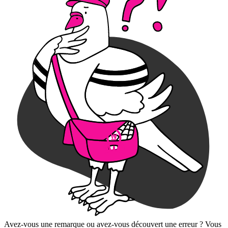
Avez-vous une remarque ou avez-vous découvert une erreur ? Vous