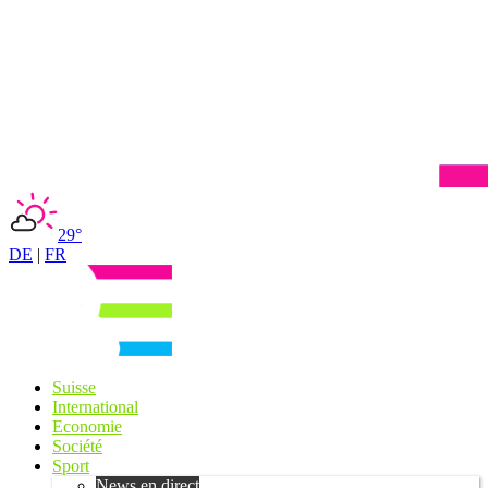
29°
DE
|
FR
Suisse
International
Economie
Société
Sport
News en direct