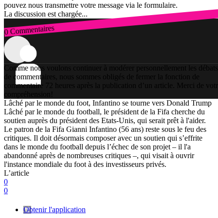
pouvez nous transmettre votre message via le formulaire.
La discussion est chargée...
0 Commentaires
Connexion
Comme nous voulons continuer à modérer personnellement les débats
de commentaires, nous sommes obligés de fermer la fonction de
commentaire 72 heures après la publication d’un article. Merci de vot
compréhension!
Lâché par le monde du foot, Infantino se tourne vers Donald Trump
Lâché par le monde du football, le président de la Fifa cherche du
soutien auprès du président des Etats-Unis, qui serait prêt à l'aider.
Le patron de la Fifa Gianni Infantino (56 ans) reste sous le feu des
critiques. Il doit désormais composer avec un soutien qui s’effrite
dans le monde du football depuis l’échec de son projet – il l'a
abandonné après de nombreuses critiques –, qui visait à ouvrir
l'instance mondiale du foot à des investisseurs privés.
L’article
0
0
Obtenir l'application