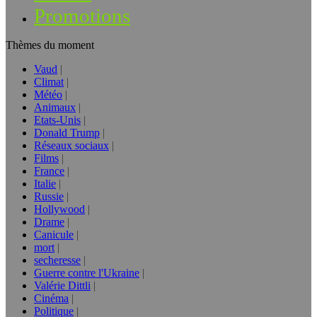
Promotions
Thèmes du moment
Vaud
Climat
Météo
Animaux
Etats-Unis
Donald Trump
Réseaux sociaux
Films
France
Italie
Russie
Hollywood
Drame
Canicule
mort
secheresse
Guerre contre l'Ukraine
Valérie Dittli
Cinéma
Politique