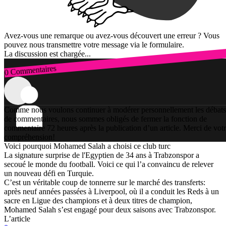
Avez-vous une remarque ou avez-vous découvert une erreur ? Vous
pouvez nous transmettre votre message via le formulaire.
La discussion est chargée...
0 Commentaires
Connexion
Comme nous voulons continuer à modérer personnellement les débats
de commentaires, nous sommes obligés de fermer la fonction de
commentaire 72 heures après la publication d’un article. Merci de vot
compréhension!
Voici pourquoi Mohamed Salah a choisi ce club turc
La signature surprise de l'Egyptien de 34 ans à Trabzonspor a
secoué le monde du football. Voici ce qui l’a convaincu de relever
un nouveau défi en Turquie.
C’est un véritable coup de tonnerre sur le marché des transferts:
après neuf années passées à Liverpool, où il a conduit les Reds à un
sacre en Ligue des champions et à deux titres de champion,
Mohamed Salah s’est engagé pour deux saisons avec Trabzonspor.
L’article