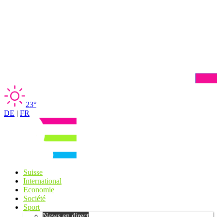
23°
DE
|
FR
Suisse
International
Economie
Société
Sport
News en direct