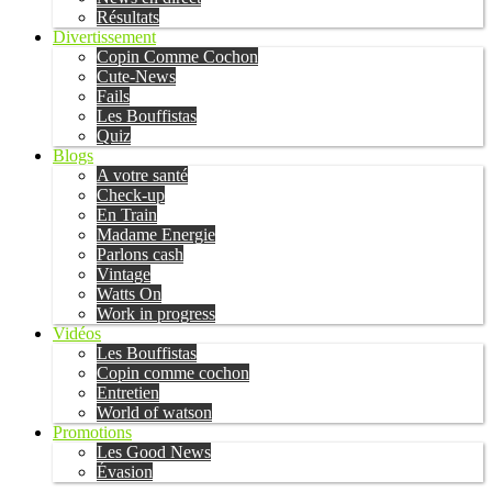
Résultats
Divertissement
Copin Comme Cochon
Cute-News
Fails
Les Bouffistas
Quiz
Blogs
A votre santé
Check-up
En Train
Madame Energie
Parlons cash
Vintage
Watts On
Work in progress
Vidéos
Les Bouffistas
Copin comme cochon
Entretien
World of watson
Promotions
Les Good News
Évasion