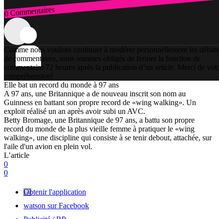
0 Commentaires
Connexion
Comme nous voulons continuer à modérer personnellement les débats
de commentaires, nous sommes obligés de fermer la fonction de
commentaire 72 heures après la publication d’un article. Merci de vot
compréhension!
Elle bat un record du monde à 97 ans
A 97 ans, une Britannique a de nouveau inscrit son nom au
Guinness en battant son propre record de «wing walking». Un
exploit réalisé un an après avoir subi un AVC.
Betty Bromage, une Britannique de 97 ans, a battu son propre
record du monde de la plus vieille femme à pratiquer le «wing
walking», une discipline qui consiste à se tenir debout, attachée, sur
l'aile d'un avion en plein vol.
L’article
0
0
Obtenir l'application
watson sur Facebook