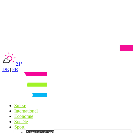
21°
DE
|
FR
Suisse
International
Economie
Société
Sport
News en direct