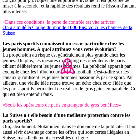
conçus pour provoquer une euphorie enivrante. Il est possible de
miser à la seconde, et la rapidité des résultats rend le frisson d'autant
plus intense.
«Dans ces conditions, la perte de contrôle est vite arrivée»
On a simulé la Coupe du monde 1000 fois: voici les chances de la
Suisse
Les paris sportifs connaissent un essor particulier chez les
jeunes hommes. A quoi attribuez-vous cette évolution?
La propension au risque est généralement plus grande chez les
jeunes. De plus, les mesures marketing des opérateurs de paris
ciblent délibérément les jeunes hommes. La publicité apparaît par
exemple chez les
influenceurs
liés au football, c'est-à-dire sur les
canaux qu'utilisent les jeunes hommes passionnés par ce sport. Par
ailleurs, une vieille idée reçue trouve un écho chez eux: l'idée que
les paris sportifs permettent de réaliser de gros gains en parallèle. Ce
qui est bien entendu faux.
«Seuls les opérateurs de paris engrangent de gros bénéfices»
La Suisse a-t-elle besoin d'une meilleure protection contre les
paris sportifs?
Oui, absolument. Notamment dans le domaine de la publicité. Il faut
aussi sévir davantage contre les offres qui sont certes illégales en
Suisse, mais facilement accessibles en ligne.