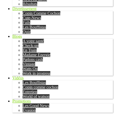
Résultats
Divertissement
Copin Comme Cochon
Cute-News
Fails
Les Bouffistas
Quiz
Blogs
A votre santé
Check-up
En Train
Madame Energie
Parlons cash
Vintage
Watts On
Work in progress
Vidéos
Les Bouffistas
Copin comme cochon
Entretien
World of watson
Promotions
Les Good News
Évasion