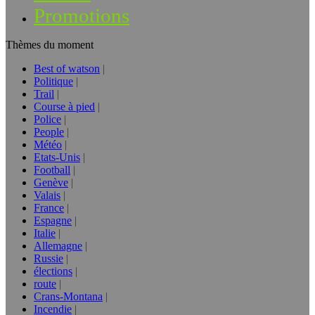
Promotions
Thèmes du moment
Best of watson
Politique
Trail
Course à pied
Police
People
Météo
Etats-Unis
Football
Genève
Valais
France
Espagne
Italie
Allemagne
Russie
élections
route
Crans-Montana
Incendie