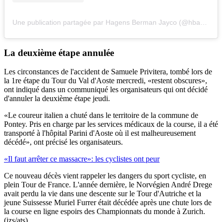
Une publication partagée par Hagens Berman Jayco (@hbaxeon)
La deuxième étape annulée
Les circonstances de l'accident de Samuele Privitera, tombé lors de
la 1re étape du Tour du Val d'Aoste mercredi, «restent obscures»,
ont indiqué dans un communiqué les organisateurs qui ont décidé
d'annuler la deuxième étape jeudi.
«Le coureur italien a chuté dans le territoire de la commune de
Pontey. Pris en charge par les services médicaux de la course, il a été
transporté à l'hôpital Parini d'Aoste où il est malheureusement
décédé», ont précisé les organisateurs.
«Il faut arrêter ce massacre»: les cyclistes ont peur
Ce nouveau décès vient rappeler les dangers du sport cycliste, en
plein Tour de France. L'année dernière, le Norvégien André Drege
avait perdu la vie dans une descente sur le Tour d'Autriche et la
jeune Suissesse Muriel Furrer était décédée après une chute lors de
la course en ligne espoirs des Championnats du monde à Zurich.
(jzs/ats)