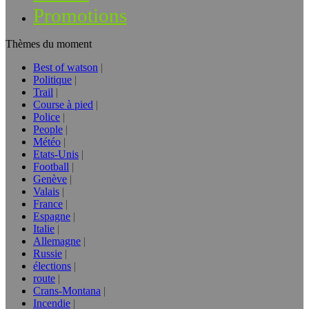
Promotions
Thèmes du moment
Best of watson
Politique
Trail
Course à pied
Police
People
Météo
Etats-Unis
Football
Genève
Valais
France
Espagne
Italie
Allemagne
Russie
élections
route
Crans-Montana
Incendie