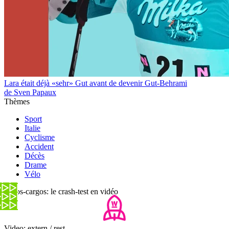
Lara était déjà «sehr» Gut avant de devenir Gut-Behrami
de Sven Papaux
Thèmes
Sport
Italie
Cyclisme
Accident
Décès
Drame
Vélo
Vélos-cargos: le crash-test en vidéo
Video: extern / rest