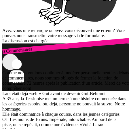
Avez-vous une remarque ou avez-vous découvert une erreur ? Vous
pouvez nous transmettre votre message via le formulaire.
La discussion est chargée...
0 Commentaires
Connexion
Comme nous voulons continuer à modérer personnellement les débats
de commentaires, nous sommes obligés de fermer la fonction de
commentaire 72 heures après la publication d’un article. Merci de vot
compréhension!
Lara était déjà «sehr» Gut avant de devenir Gut-Behrami
A 35 ans, la Tessinoise met un terme à une histoire commencée dans
les catégories espoirs, où, déjà, personne ne pouvait la suivre. Notre
hommage.
Elle était dominatrice à chaque course, dans les jeunes catégories
OJ. Les moins de 16 ans. Impériale, intouchable. Au bord de la
piste, on se répétait, comme une évidence: «Voilà Lara».