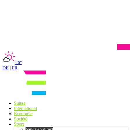
26°
DE
|
FR
Suisse
International
Economie
Société
Sport
News en direct