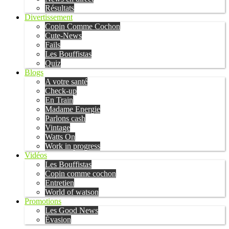
Résultats
Divertissement
Copin Comme Cochon
Cute-News
Fails
Les Bouffistas
Quiz
Blogs
A votre santé
Check-up
En Train
Madame Energie
Parlons cash
Vintage
Watts On
Work in progress
Vidéos
Les Bouffistas
Copin comme cochon
Entretien
World of watson
Promotions
Les Good News
Évasion