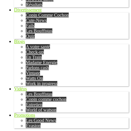
Résultats
Divertissement
Copin Comme Cochon
Cute-News
Fails
Les Bouffistas
Quiz
Blogs
A votre santé
Check-up
En Train
Madame Energie
Parlons cash
Vintage
Watts On
Work in progress
Vidéos
Les Bouffistas
Copin comme cochon
Entretien
World of watson
Promotions
Les Good News
Évasion