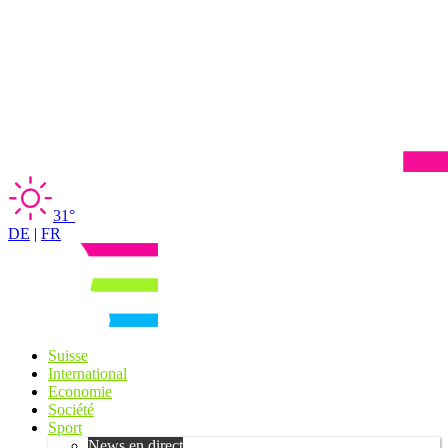
31°
DE
|
FR
Suisse
International
Economie
Société
Sport
News en direct