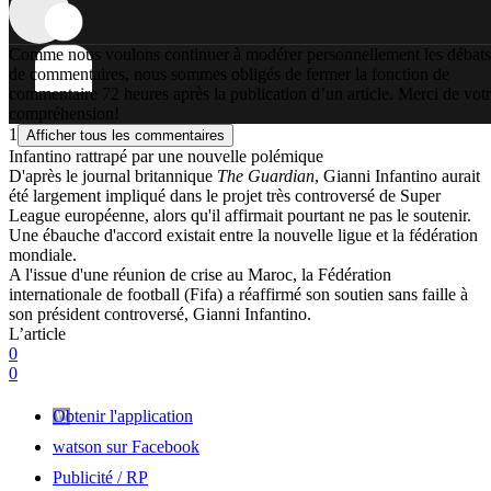
Comme nous voulons continuer à modérer personnellement les débats
de commentaires, nous sommes obligés de fermer la fonction de
commentaire 72 heures après la publication d’un article. Merci de vot
compréhension!
1
Afficher tous les commentaires
Infantino rattrapé par une nouvelle polémique
D'après le journal britannique
The Guardian
, Gianni Infantino aurait
été largement impliqué dans le projet très controversé de Super
League européenne, alors qu'il affirmait pourtant ne pas le soutenir.
Une ébauche d'accord existait entre la nouvelle ligue et la fédération
mondiale.
A l'issue d'une réunion de crise au Maroc, la Fédération
internationale de football (Fifa) a réaffirmé son soutien sans faille à
son président controversé, Gianni Infantino.
L’article
0
0
Obtenir l'application
watson sur Facebook
Publicité / RP