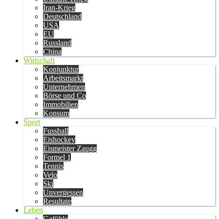
Iran-Krieg
Deutschland
USA
EU
Russland
China
Wirtschaft
Konjunktur
Arbeitsmarkt
Unternehmen
Börse und Co
Immobilien
Konsum
Sport
Fussball
Eishockey
Eismeister Zaugg
Formel 1
Tennis
Velo
Ski
Unvergessen
Resultate
Leben
Gefühle