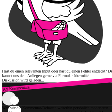
Hast du einen relevanten Input oder hast du einen Fehler entdeckt? D
kannst uns dein Anliegen gerne via Formular übermitteln.
Diskussion wird geladen...
169 Kommentare
Zum Login
Weil wir die Kommentar-Debatten weiterhin persönlich moderieren