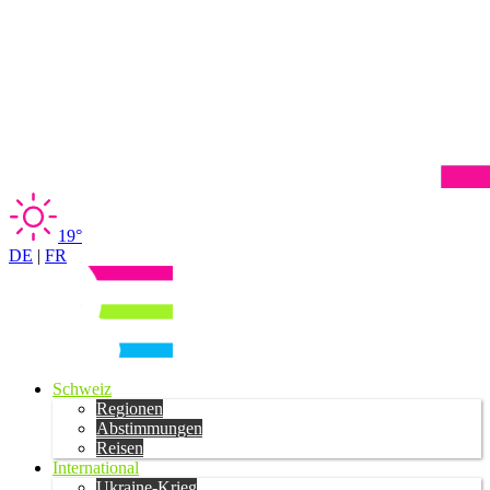
19°
DE
|
FR
Schweiz
Regionen
Abstimmungen
Reisen
International
Ukraine-Krieg