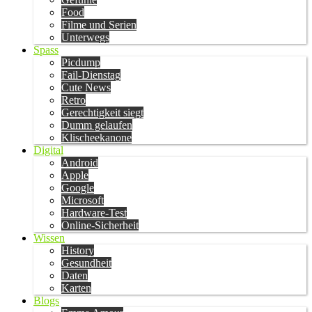
Food
Filme und Serien
Unterwegs
Spass
Picdump
Fail-Dienstag
Cute News
Retro
Gerechtigkeit siegt
Dumm gelaufen
Klischeekanone
Digital
Android
Apple
Google
Microsoft
Hardware-Test
Online-Sicherheit
Wissen
History
Gesundheit
Daten
Karten
Blogs