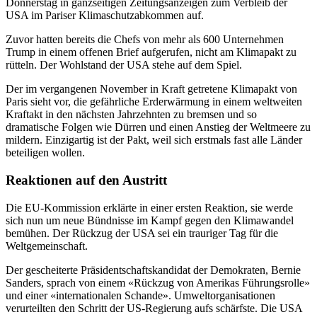
Donnerstag in ganzseitigen Zeitungsanzeigen zum Verbleib der
USA im Pariser Klimaschutzabkommen auf.
Zuvor hatten bereits die Chefs von mehr als 600 Unternehmen
Trump in einem offenen Brief aufgerufen, nicht am Klimapakt zu
rütteln. Der Wohlstand der USA stehe auf dem Spiel.
Der im vergangenen November in Kraft getretene Klimapakt von
Paris sieht vor, die gefährliche Erderwärmung in einem weltweiten
Kraftakt in den nächsten Jahrzehnten zu bremsen und so
dramatische Folgen wie Dürren und einen Anstieg der Weltmeere zu
mildern. Einzigartig ist der Pakt, weil sich erstmals fast alle Länder
beteiligen wollen.
Reaktionen auf den Austritt
Die EU-Kommission erklärte in einer ersten Reaktion, sie werde
sich nun um neue Bündnisse im Kampf gegen den Klimawandel
bemühen. Der Rückzug der USA sei ein trauriger Tag für die
Weltgemeinschaft.
Der gescheiterte Präsidentschaftskandidat der Demokraten, Bernie
Sanders, sprach von einem «Rückzug von Amerikas Führungsrolle»
und einer «internationalen Schande». Umweltorganisationen
verurteilten den Schritt der US-Regierung aufs schärfste. Die USA