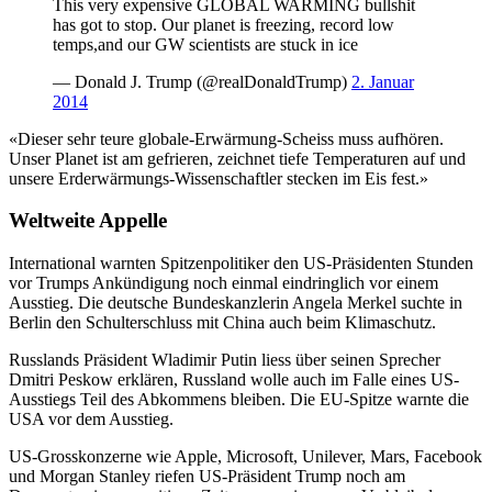
This very expensive GLOBAL WARMING bullshit
has got to stop. Our planet is freezing, record low
temps,and our GW scientists are stuck in ice
— Donald J. Trump (@realDonaldTrump)
2. Januar
2014
«Dieser sehr teure globale-Erwärmung-Scheiss muss aufhören.
Unser Planet ist am gefrieren, zeichnet tiefe Temperaturen auf und
unsere Erderwärmungs-Wissenschaftler stecken im Eis fest.»
Weltweite Appelle
International warnten Spitzenpolitiker den US-Präsidenten Stunden
vor Trumps Ankündigung noch einmal eindringlich vor einem
Ausstieg. Die deutsche Bundeskanzlerin Angela Merkel suchte in
Berlin den Schulterschluss mit China auch beim Klimaschutz.
Russlands Präsident Wladimir Putin liess über seinen Sprecher
Dmitri Peskow erklären, Russland wolle auch im Falle eines US-
Ausstiegs Teil des Abkommens bleiben. Die EU-Spitze warnte die
USA vor dem Ausstieg.
US-Grosskonzerne wie Apple, Microsoft, Unilever, Mars, Facebook
und Morgan Stanley riefen US-Präsident Trump noch am