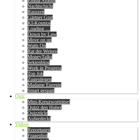
Emma Amour
Nachtschicht
Rauszeit
Gärtner Graf
KI-Kosmos
Loading …
Down by Law
Move on up
Watts On
Rat der Weisen
MoneyTalks
Sektenblog
Work in Progress
Top Job
Zugestiegen
Madame Energie
Smart gespart
Quiz
Mini-Kreuzworträtsel
Quizz den Huber
Quizzticle
Aufgedeckt
Videos
Reportagen
Fragenbot