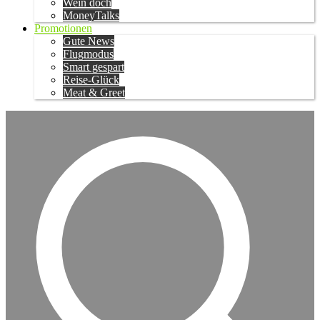
Wein doch
MoneyTalks
Promotionen
Gute News
Flugmodus
Smart gespart
Reise-Glück
Meat & Greet