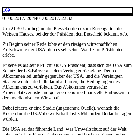
169
01.06.2017, 20:44
01.06.2017, 22:32
Um 21.30 Uhr begann die Pressekonferenz im Rosengarten des
Weissen Hauses, bei der der Präsident den Entscheid bekannt gab.
Zu Beginn seiner Rede lobte er den riesigen wirtschaftlichen
Aufschwung der USA, den es seit seiner Wahl zum Präsidenten
erlebe.
Er sehe es als seine Pflicht als US-Präsident, dass sich die USA zum
Schutz der US-Bürger aus dem Vertrag zurückziehe. Denn das
Abkommen sei unfair gegenüber der USA, und die Vereinigten
Staaten werden deshalb damit aufhören, die Bedingungen des
Abkommens zu verfolgen. Das Abkommen verursache
Arbeitsplatzverluste und generiere enorme finanzielle Einbussen in
der amerikanischen Wirtschaft.
Dabei zitierte er eine Studie (ungenannte Quelle), wonach die
Kosten für die US-Volkswirtschaft fast 3 Milliarden Dollar betragen
würden.
Die USA sei das führende Land, was Umweltschutz auf der Welt
anbelange. Das Pariser Abkommen sei auf höchster Ebene unfair