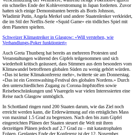
ein schnelles Ende der Kohleverstromung in Japan forderten. Zuvor
hatten sich einige Demonstranten bereits als Boris Johnson,
Wladimir Putin, Angela Merkel und andere Staatenlenker verkleidet,
die im Stil der Netflix-Serie «Squid Game» ein tödliches Spiel mit
dem Planeten spielten.
Schweizer Klimastreiker in Glasgow: «Will verstehen, wie
Verhandlungs-Poker funktioniert»
Auch Greta Thunberg hat bereits an mehreren Protesten und
Veranstaltungen während des Gipfels teilgenommen und sich
wiederholt kritisch geäussert, dass Stimmen aus dem besonders vom
Klimawandel betroffenen globalen Süden zu wenig gehört würden.
«Das ist keine Klimakonferenz mehr», twitterte sie am Donnerstag.
«Das ist ein Greenwashing-Festival des globalen Nordens.» Durch
den unterschiedlichen Zugang zu Corona-Impfstoffen sowie
Reisebeschränkungen und Visaregeln war vielen Interessierten eine
Reise nach Glasgow unmöglich.
In Schottland ringen rund 200 Staaten darum, wie das Ziel noch
erreicht werden kann, die Erderwärmung auf ein erträgliches Mass
von maximal 1.5 Grad zu begrenzen. Nach den bis zum Gipfel
eingereichten Plänen der Staaten steuert die Welt mit ihren
derzeitigen Plänen jedoch auf 2.7 Grad zu – mit katastrophalen
Folgen. Geplantes Ende der Konferenz ist der 12. November.