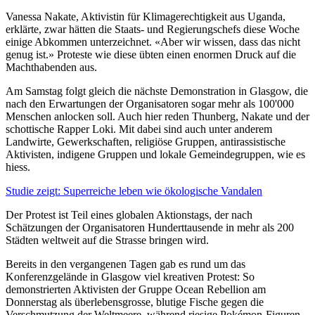
Vanessa Nakate, Aktivistin für Klimagerechtigkeit aus Uganda,
erklärte, zwar hätten die Staats- und Regierungschefs diese Woche
einige Abkommen unterzeichnet. «Aber wir wissen, dass das nicht
genug ist.» Proteste wie diese übten einen enormen Druck auf die
Machthabenden aus.
Am Samstag folgt gleich die nächste Demonstration in Glasgow, die
nach den Erwartungen der Organisatoren sogar mehr als 100'000
Menschen anlocken soll. Auch hier reden Thunberg, Nakate und der
schottische Rapper Loki. Mit dabei sind auch unter anderem
Landwirte, Gewerkschaften, religiöse Gruppen, antirassistische
Aktivisten, indigene Gruppen und lokale Gemeindegruppen, wie es
hiess.
Studie zeigt: Superreiche leben wie ökologische Vandalen
Der Protest ist Teil eines globalen Aktionstags, der nach
Schätzungen der Organisatoren Hunderttausende in mehr als 200
Städten weltweit auf die Strasse bringen wird.
Bereits in den vergangenen Tagen gab es rund um das
Konferenzgelände in Glasgow viel kreativen Protest: So
demonstrierten Aktivisten der Gruppe Ocean Rebellion am
Donnerstag als überlebensgrosse, blutige Fische gegen die
Verschmutzung der Weltmeere, während riesige Pokémon-Figuren