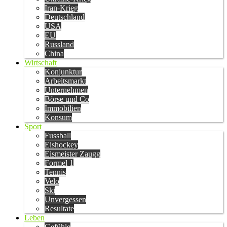
Iran-Krieg
Deutschland
USA
EU
Russland
China
Wirtschaft
Konjunktur
Arbeitsmarkt
Unternehmen
Börse und Co
Immobilien
Konsum
Sport
Fussball
Eishockey
Eismeister Zaugg
Formel 1
Tennis
Velo
Ski
Unvergessen
Resultate
Leben
Gefühle