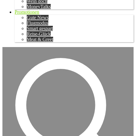
Wein doch
MoneyTalks
Promotionen
Gute News
Flugmodus
Smart gespart
Reise-Glück
Meat & Greet