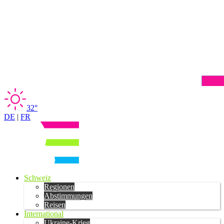
32°
DE
|
FR
Schweiz
Regionen
Abstimmungen
Reisen
International
Ukraine-Krieg