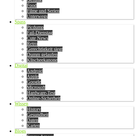
Food
Filme und Serien
Unterwegs
Spass
Picdump
Fail-Dienstag
Cute News
Retro
Gerechtigkeit siegt
Dumm gelaufen
Klischeekanone
Digital
Android
Apple
Google
Microsoft
Hardware-Test
Online-Sicherheit
Wissen
History
Gesundheit
Daten
Karten
Blogs