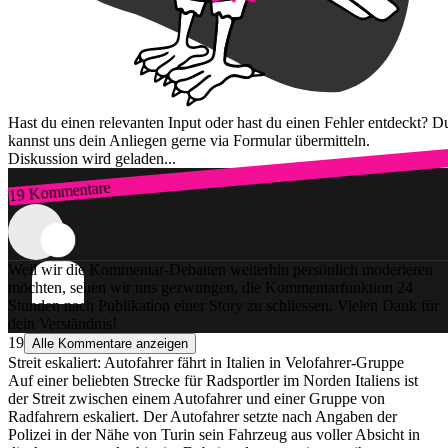
Hast du einen relevanten Input oder hast du einen Fehler entdeckt? D
kannst uns dein Anliegen gerne via Formular übermitteln.
Diskussion wird geladen...
19 Kommentare
Zum Login
Weil wir die Kommentar-Debatten weiterhin persönlich moderieren
möchten, sehen wir uns gezwungen, die Kommentarfunktion 24
Stunden nach Publikation einer Story zu schliessen. Vielen Dank für
dein Verständnis!
19
Alle Kommentare anzeigen
Streit eskaliert: Autofahrer fährt in Italien in Velofahrer-Gruppe
Auf einer beliebten Strecke für Radsportler im Norden Italiens ist
der Streit zwischen einem Autofahrer und einer Gruppe von
Radfahrern eskaliert. Der Autofahrer setzte nach Angaben der
Polizei in der Nähe von Turin sein Fahrzeug aus voller Absicht in