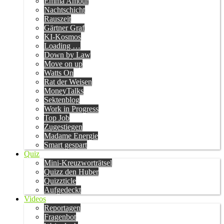
Emma Amour
Nachtschicht
Rauszeit
Gärtner Graf
KI-Kosmos
Loading …
Down by Law
Move on up
Watts On
Rat der Weisen
MoneyTalks
Sektenblog
Work in Progress
Top Job
Zugestiegen
Madame Energie
Smart gespart
Quiz
Mini-Kreuzworträtsel
Quizz den Huber
Quizzticle
Aufgedeckt
Videos
Reportagen
Fragenbot