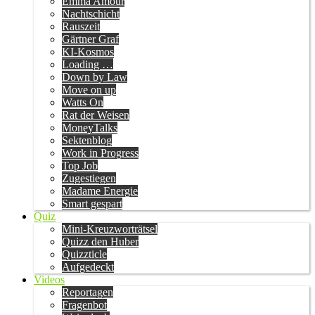
Emma Amour
Nachtschicht
Rauszeit
Gärtner Graf
KI-Kosmos
Loading …
Down by Law
Move on up
Watts On
Rat der Weisen
MoneyTalks
Sektenblog
Work in Progress
Top Job
Zugestiegen
Madame Energie
Smart gespart
Quiz
Mini-Kreuzworträtsel
Quizz den Huber
Quizzticle
Aufgedeckt
Videos
Reportagen
Fragenbot