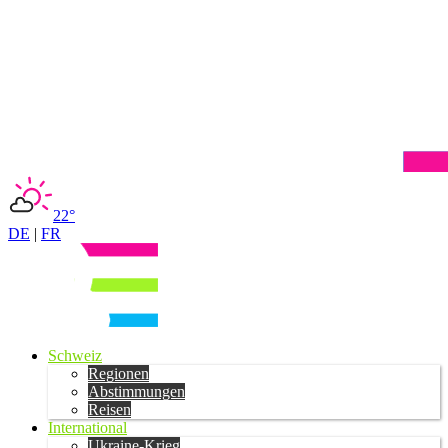
22°
DE
|
FR
Schweiz
Regionen
Abstimmungen
Reisen
International
Ukraine-Krieg