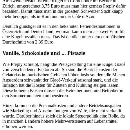
Am zweitteuersten ist eine Kugel im Cornet oder im Becher in
Zürich, umgerechnet 3,75 Euro muss man hier gemäss Preply dafür
bezahlen. Damit muss man in der grössten Schweizer Stadt knapp
mehr berappen als in Rom und an der Côte d'Azur.
Deutlich günstiger ist es in den bekannten Feriendestinationen in
Österreich und Deutschland, wo man kaum mehr als zwei Euro für
eine Kugel bezahlen muss. Das ist deutlich unter dem europäischen
Durchschnitt von 2,39 Euro.
Vanille, Schokolade und ... Pistazie
Wie Preply schreibt, hängt die Preisgestaltung für eine Kugel Glacé
von verschiedenen Faktoren ab. So sind die Betriebskosten der
Gelaterias in touristischen Gebieten höher, insbesondere die Mieten.
Ausserdem schwankt der Glacé-Verkauf saisonal stark, und die
Inflation hat die Kosten für Zutaten und Kühlung steigen lassen.
Diese höheren Kosten müssen die Betreiberinnen und Betreiber in
den Sommermonaten kompensieren.
Hinzu kommen die Personalkosten und andere Betriebsausgaben
wie Marketing und Abschreibungen von Ware, die nicht verkauft
wurde. Darüber hinaus spielt die lokale Steuerpolitik eine Rolle, da
in manchen Ländern höhere Mehrwertsteuern auf Lebensmittel
erhoben werden.