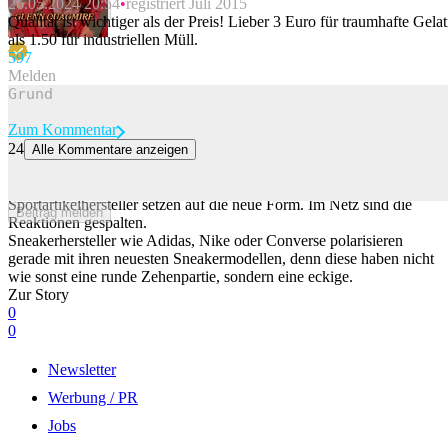
26.05.2024 20:54
registriert Juli 2015
Beitrag melden
Qualität ist wichtiger als der Preis! Lieber 3 Euro für traumhafte Gelat
als 1.50 für industriellen Müll.
59
7
Melden
Zum Kommentar
24
Alle Kommentare anzeigen
Eckige Sneaker von Adidas und Nike spalten das Netz
Nikes Air Force 1 werden jetzt eckig und auch andere
Sportartikelhersteller setzen auf die neue Form. Im Netz sind die
Beitrag melden
Reaktionen gespalten.
Sneakerhersteller wie Adidas, Nike oder Converse polarisieren
gerade mit ihren neuesten Sneakermodellen, denn diese haben nicht
wie sonst eine runde Zehenpartie, sondern eine eckige.
Zur Story
0
0
Newsletter
Werbung / PR
Jobs