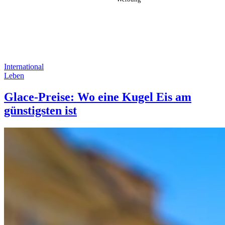
International
Leben
Glace-Preise: Wo eine Kugel Eis am
günstigsten ist