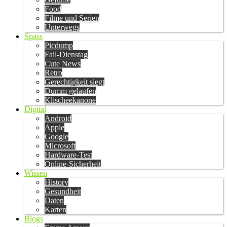
Food
Filme und Serien
Unterwegs
Spass
Picdump
Fail-Dienstag
Cute News
Retro
Gerechtigkeit siegt
Dumm gelaufen
Klischeekanone
Digital
Android
Apple
Google
Microsoft
Hardware-Test
Online-Sicherheit
Wissen
History
Gesundheit
Daten
Karten
Blogs