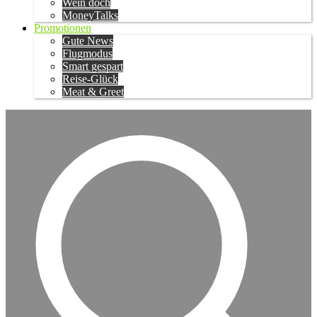
Wein doch
MoneyTalks
Promotionen
Gute News
Flugmodus
Smart gespart
Reise-Glück
Meat & Greet