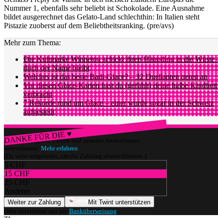
Nummer 1, ebenfalls sehr beliebt ist Schokolade. Eine Ausnahme
bildet ausgerechnet das Gelato-Land schlechthin: In Italien steht
Pistazie zuoberst auf dem Beliebtheitsranking. (pre/avs)
Mehr zum Thema:
Die Kultmarke Winnetou schickt ihren Häuptling in die Wüste 
doch der Name bleibt
Welches ist das beste Badi-Glace? – 32 Duellanten treten an
Vor diesen Glace-Karten hast du (gefühlt) deine halbe Kindheit
verbracht
7 Rekorde rund um Glace – einer wurde sogar in der Schweiz
aufgestellt
DANKE FÜR DIE ♥
Würdest du gerne watson und unseren Journalismus
unterstützen?
Mehr erfahren
(Du wirst umgeleitet, um die Zahlung abzuschliessen.)
5 CHF
15 CHF
25 CHF
Anderer
Weiter zur Zahlung
Mit Twint unterstützen
Oder unterstütze uns per
Banküberweisung
.