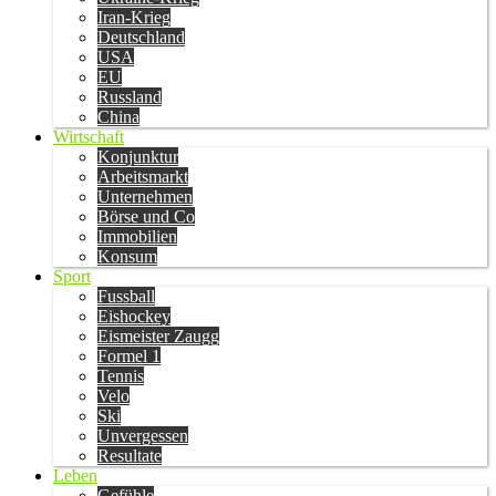
Iran-Krieg
Deutschland
USA
EU
Russland
China
Wirtschaft
Konjunktur
Arbeitsmarkt
Unternehmen
Börse und Co
Immobilien
Konsum
Sport
Fussball
Eishockey
Eismeister Zaugg
Formel 1
Tennis
Velo
Ski
Unvergessen
Resultate
Leben
Gefühle