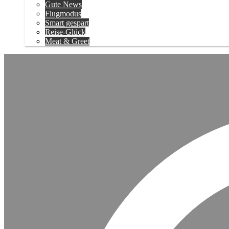
Gute News
Flugmodus
Smart gespart
Reise-Glück
Meat & Greet