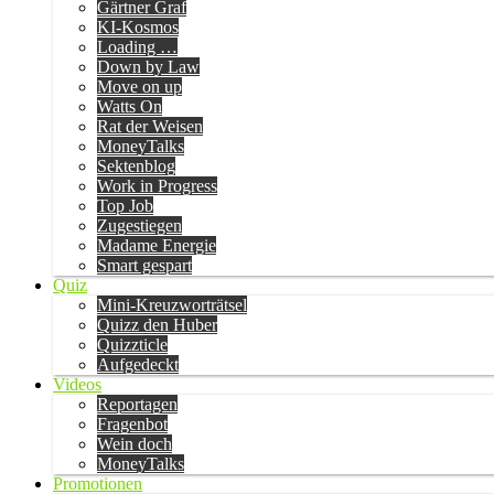
Gärtner Graf
KI-Kosmos
Loading …
Down by Law
Move on up
Watts On
Rat der Weisen
MoneyTalks
Sektenblog
Work in Progress
Top Job
Zugestiegen
Madame Energie
Smart gespart
Quiz
Mini-Kreuzworträtsel
Quizz den Huber
Quizzticle
Aufgedeckt
Videos
Reportagen
Fragenbot
Wein doch
MoneyTalks
Promotionen