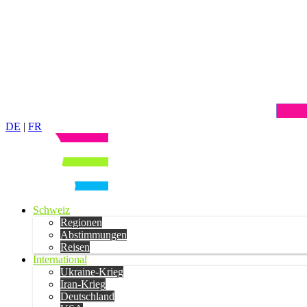
DE
|
FR
Schweiz
Regionen
Abstimmungen
Reisen
International
Ukraine-Krieg
Iran-Krieg
Deutschland