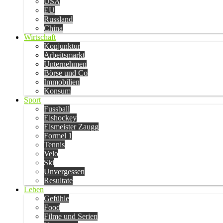
USA
EU
Russland
China
Wirtschaft
Konjunktur
Arbeitsmarkt
Unternehmen
Börse und Co
Immobilien
Konsum
Sport
Fussball
Eishockey
Eismeister Zaugg
Formel 1
Tennis
Velo
Ski
Unvergessen
Resultate
Leben
Gefühle
Food
Filme und Serien