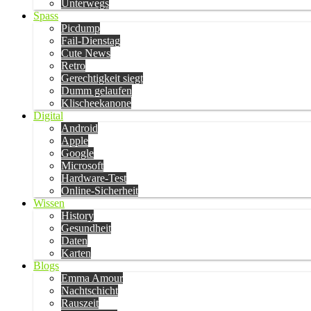
Unterwegs
Spass
Picdump
Fail-Dienstag
Cute News
Retro
Gerechtigkeit siegt
Dumm gelaufen
Klischeekanone
Digital
Android
Apple
Google
Microsoft
Hardware-Test
Online-Sicherheit
Wissen
History
Gesundheit
Daten
Karten
Blogs
Emma Amour
Nachtschicht
Rauszeit