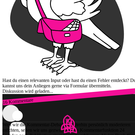
Hast du einen relevanten Input oder hast du einen Fehler entdeckt? D
kannst uns dein Anliegen gerne via Formular übermitteln.
Diskussion wird geladen...
16 Kommentare
Zum Login
Weil wir die Kommentar-Debatten weiterhin persönlich moderieren
möchten, sehen wir uns gezwungen, die Kommentarfunktion 24