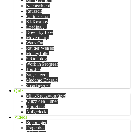
Emma Amour
Nachtschicht
Rauszeit
Gärtner Graf
KI-Kosmos
Loading …
Down by Law
Move on up
Watts On
Rat der Weisen
MoneyTalks
Sektenblog
Work in Progress
Top Job
Zugestiegen
Madame Energie
Smart gespart
Quiz
Mini-Kreuzworträtsel
Quizz den Huber
Quizzticle
Aufgedeckt
Videos
Reportagen
Fragenbot