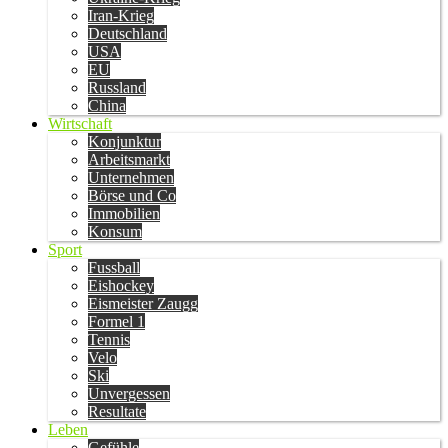
Iran-Krieg
Deutschland
USA
EU
Russland
China
Wirtschaft
Konjunktur
Arbeitsmarkt
Unternehmen
Börse und Co
Immobilien
Konsum
Sport
Fussball
Eishockey
Eismeister Zaugg
Formel 1
Tennis
Velo
Ski
Unvergessen
Resultate
Leben
Gefühle