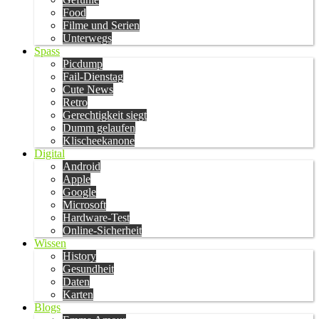
Food
Filme und Serien
Unterwegs
Spass
Picdump
Fail-Dienstag
Cute News
Retro
Gerechtigkeit siegt
Dumm gelaufen
Klischeekanone
Digital
Android
Apple
Google
Microsoft
Hardware-Test
Online-Sicherheit
Wissen
History
Gesundheit
Daten
Karten
Blogs