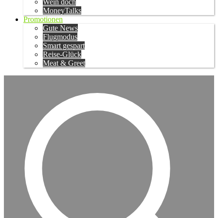
Wein doch
MoneyTalks
Promotionen
Gute News
Flugmodus
Smart gespart
Reise-Glück
Meat & Greet