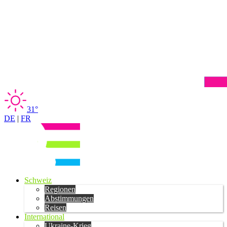
31°
DE
|
FR
Schweiz
Regionen
Abstimmungen
Reisen
International
Ukraine-Krieg