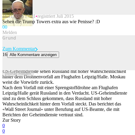
Cheesus
11.11.2016 17:21
registriert Juli 2015
Beitrag melden
Sehen die Trump Towers extra aus wie Penisse? :D
0
0
Melden
Zum Kommentar
16
Alle Kommentare anzeigen
Drohnenvorfall in Leipzig: US-Geheimdienste verdächtigen laut
Bericht Russland
US-Geheimdienste sehen Russland mit hoher Wahrscheinlichkeit
Beitrag melden
hinter dem Drohnenvorfall am Flughafen Leipzig/Halle. Moskau
weist die Vorwürfe zurück.
Nach dem Vorfall mit einer Sprengstoffdrohne am Flughafen
Leipzig/Halle gerät Russland in den Verdacht. US-Geheimdienste
sind zu dem Schluss gekommen, dass Russland mit hoher
Wahrscheinlichkeit hinter dem Vorfall steckt. Das berichtet das
«Wall Street Journal» unter Berufung auf US-Beamte, die mit
Berichten der Geheimdienste vertraut sind.
Zur Story
0
0