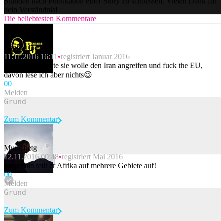
Stunden nach Publikation einer Story zu schliessen. Vielen Dank für
dein Verständnis!
Die beliebtesten Kommentare
BananaJoe
11.11.2016 16:11
registriert Januar 2016
und Clinton sagte sie wolle den Iran angreifen und fuck the EU,
davon lese ich aber nichts😉
0
0
Melden
Zum Kommentar
Murschetg
12.11.2016 00:48
registriert Mai 2016
Beitrag melden
Immerhin teilt er Afrika auf mehrere Gebiete auf!
0
0
Melden
Zum Kommentar