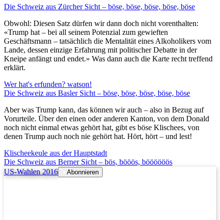
Die Schweiz aus Zürcher Sicht – böse, böse, böse, böse, böse
Obwohl: Diesen Satz dürfen wir dann doch nicht vorenthalten:
«Trump hat – bei all seinem Potenzial zum gewieften
Geschäftsmann – tatsächlich die Mentalität eines Alkoholikers vom
Lande, dessen einzige Erfahrung mit politischer Debatte in der
Kneipe anfängt und endet.» Was dann auch die Karte recht treffend
erklärt.
Wer hat's erfunden? watson!
Die Schweiz aus Basler Sicht – böse, böse, böse, böse, böse
Aber was Trump kann, das können wir auch – also in Bezug auf
Vorurteile. Über den einen oder anderen Kanton, von dem Donald
noch nicht einmal etwas gehört hat, gibt es böse Klischees, von
denen Trump auch noch nie gehört hat. Hört, hört – und lest!
Klischeekeule aus der Hauptstadt
Die Schweiz aus Berner Sicht – bös, bööös, böööööös
US-Wahlen 2016
Abonnieren