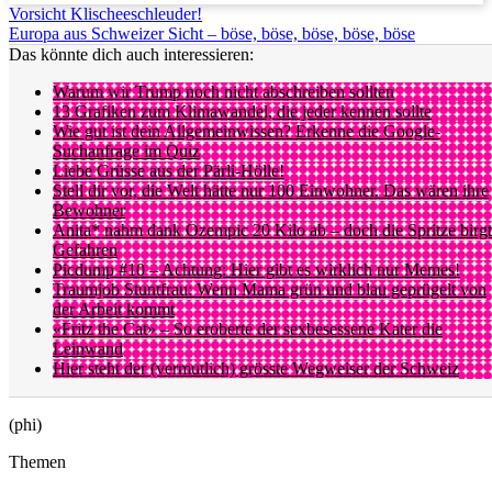
Vorsicht Klischeeschleuder!
Europa aus Schweizer Sicht – böse, böse, böse, böse, böse
Das könnte dich auch interessieren:
Warum wir Trump noch nicht abschreiben sollten
13 Grafiken zum Klimawandel, die jeder kennen sollte
Wie gut ist dein Allgemeinwissen? Erkenne die Google-
Suchanfrage im Quiz
Liebe Grüsse aus der Pärli-Hölle!
Stell dir vor, die Welt hätte nur 100 Einwohner. Das wären ihre
Bewohner
Anita* nahm dank Ozempic 20 Kilo ab – doch die Spritze birgt
Gefahren
Picdump #10 – Achtung: Hier gibt es wirklich nur Memes!
Traumjob Stuntfrau: Wenn Mama grün und blau geprügelt von
der Arbeit kommt
«Fritz the Cat» – So eroberte der sexbesessene Kater die
Leinwand
Hier steht der (vermutlich) grösste Wegweiser der Schweiz
(phi)
Themen