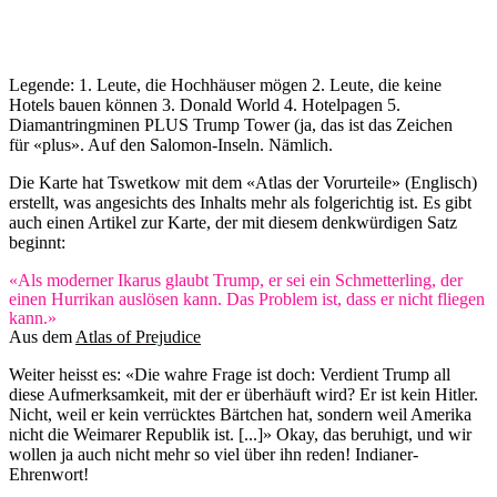
Legende: 1. Leute, die Hochhäuser mögen 2. Leute, die keine
Hotels bauen können 3. Donald World 4. Hotelpagen 5.
Diamantringminen PLUS Trump Tower (ja, das ist das Zeichen
für «plus». Auf den Salomon-Inseln. Nämlich.
Die Karte hat Tswetkow mit dem «Atlas der Vorurteile» (Englisch)
erstellt, was angesichts des Inhalts mehr als folgerichtig ist. Es gibt
auch einen Artikel zur Karte, der mit diesem denkwürdigen Satz
beginnt:
«Als moderner Ikarus glaubt Trump, er sei ein Schmetterling, der
einen Hurrikan auslösen kann. Das Problem ist, dass er nicht fliegen
kann.»
Aus dem
Atlas of Prejudice
Weiter heisst es: «Die wahre Frage ist doch: Verdient Trump all
diese Aufmerksamkeit, mit der er überhäuft wird? Er ist kein Hitler.
Nicht, weil er kein verrücktes Bärtchen hat, sondern weil Amerika
nicht die Weimarer Republik ist. [...]» Okay, das beruhigt, und wir
wollen ja auch nicht mehr so viel über ihn reden! Indianer-
Ehrenwort!